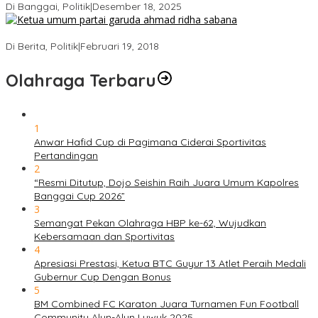
Di Banggai, Politik
|
Desember 18, 2025
Ini Dia Hubungan Partai Garuda dengan Gerindra
Di Berita, Politik
|
Februari 19, 2018
Olahraga Terbaru
1
Anwar Hafid Cup di Pagimana Ciderai Sportivitas
Pertandingan
2
“Resmi Ditutup, Dojo Seishin Raih Juara Umum Kapolres
Banggai Cup 2026”
3
Semangat Pekan Olahraga HBP ke-62, Wujudkan
Kebersamaan dan Sportivitas
4
Apresiasi Prestasi, Ketua BTC Guyur 13 Atlet Peraih Medali
Gubernur Cup Dengan Bonus
5
BM Combined FC Karaton Juara Turnamen Fun Football
Community Alun-Alun Luwuk 2025