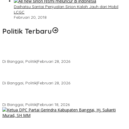
Daihatsu Santai Penjualan Sirion Kalah Jauh dari Mobil
LCGC
Februari 20, 2018
Politik Terbaru
Wakil Ketua I DPRD Banggai Soroti Krisis Air Bersih dan
Infrastruktur di Forum Musrenbang
Di Banggai, Politik
|
Februari 28, 2026
Gerindra Banggai Tolak Penundaan PAW, Sebut Proses Tidak
Sah Secara Prosedural
Di Banggai, Politik
|
Februari 28, 2026
Gerindra Pertanyakan Surat “Sakti” Penundaan PAW HS ke Ketua
DPRD Banggai
Di Banggai, Politik
|
Februari 18, 2026
Bukan Sekadar Seremonial, Hj. Sulianti Murad Bakar Semangat
Kader Gerindra di Sarasehan Politik