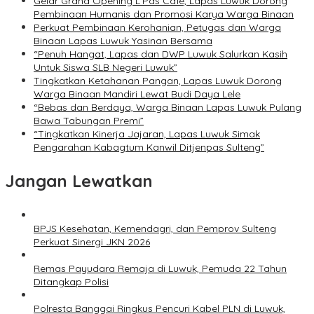
Gelar Grand Opening L’Pas Cafe, Lapas Luwuk Dorong
Pembinaan Humanis dan Promosi Karya Warga Binaan
Perkuat Pembinaan Kerohanian, Petugas dan Warga
Binaan Lapas Luwuk Yasinan Bersama
“Penuh Hangat, Lapas dan DWP Luwuk Salurkan Kasih
Untuk Siswa SLB Negeri Luwuk”
Tingkatkan Ketahanan Pangan, Lapas Luwuk Dorong
Warga Binaan Mandiri Lewat Budi Daya Lele
“Bebas dan Berdaya, Warga Binaan Lapas Luwuk Pulang
Bawa Tabungan Premi”
“Tingkatkan Kinerja Jajaran, Lapas Luwuk Simak
Pengarahan Kabagtum Kanwil Ditjenpas Sulteng”
Jangan Lewatkan
BPJS Kesehatan, Kemendagri, dan Pemprov Sulteng
Perkuat Sinergi JKN 2026
Remas Payudara Remaja di Luwuk, Pemuda 22 Tahun
Ditangkap Polisi
Polresta Banggai Ringkus Pencuri Kabel PLN di Luwuk,