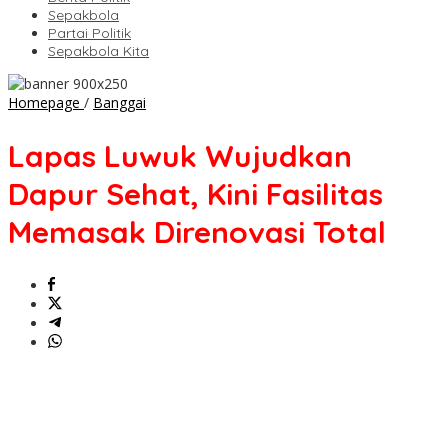
Sepakbola
Partai Politik
Sepakbola Kita
Lapas
Homepage
/
Banggai
Luwuk
Wujudkan
Lapas Luwuk Wujudkan
Dapur
Sehat,
Dapur Sehat, Kini Fasilitas
Kini
Fasilitas
Memasak Direnovasi Total
Memasak
Direnovasi
Total