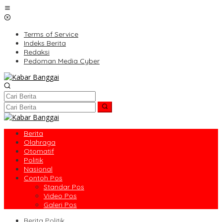
Lewati
ke
konten
Terms of Service
Indeks Berita
Redaksi
Pedoman Media Cyber
Berita
Olahraga
Otomatif
Politik
Nasional
Contoh Pos
Standar Pos
Video Pos
Galeri Pos
Berita Politik