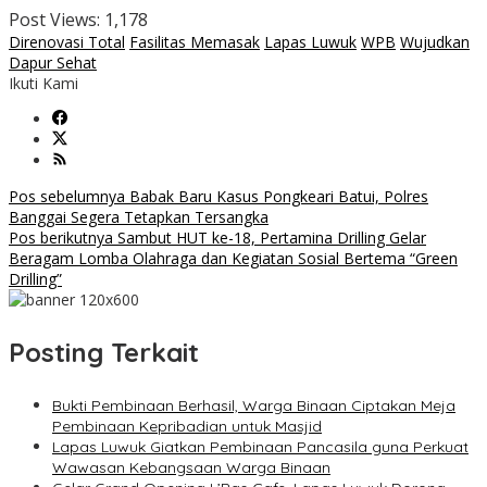
Post Views:
1,178
Direnovasi Total
Fasilitas Memasak
Lapas Luwuk
WPB
Wujudkan
Dapur Sehat
Ikuti Kami
Navigasi
Pos sebelumnya
Babak Baru Kasus Pongkeari Batui, Polres
Banggai Segera Tetapkan Tersangka
pos
Pos berikutnya
Sambut HUT ke-18, Pertamina Drilling Gelar
Beragam Lomba Olahraga dan Kegiatan Sosial Bertema “Green
Drilling”
Posting Terkait
Bukti Pembinaan Berhasil, Warga Binaan Ciptakan Meja
Pembinaan Kepribadian untuk Masjid
Lapas Luwuk Giatkan Pembinaan Pancasila guna Perkuat
Wawasan Kebangsaan Warga Binaan