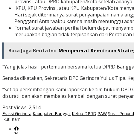
provinsi, atau DPRD kabupaten/kota setelah adany
KPU, KPU Provinsi, atau KPU Kabupaten/Kota menya
Hari sejak diterimanya surat penyampaian nama an
Pengganti Antarwaktu karena masih menunggu adany
Format surat jawaban perihal belum dapat menyamp
merupakan bagian tidak terpisahkan dari Peraturan K
Baca Juga Berita Ini:
Mempererat Kemitraan Strategi
“Yang jelas hasil pertemuan bersama ketua DPRD Bangga
Senada dikatakan, Sekretaris DPC Gerindra Yulius Tipa. K
“Setiap perkembangan kami laporkan ke tim hukum DPD Ge
disurati, dan akan membalas kembali dengan surat penya
Post Views:
2,514
Fraksi Gerindra
Kabupaten Banggai
Ketua DPRD
PAW
Surat Penun
Ikuti Kami