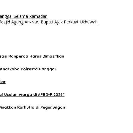
 Banggai Selama Ramadan
sjid Agung An-Nur, Bupati Ajak Perkuat Ukhuwah
isasi Ranperda Harus Dimasifkan
atnarkoba Polresta Banggai
iar
al Usulan Warga di APBD-P 2026”
Jinakkan Karhutla di Pegunungan