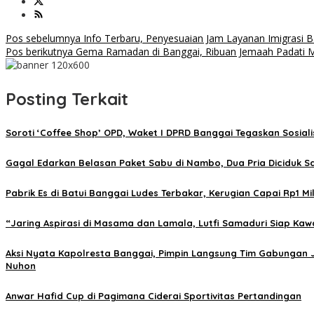
Navigasi
Pos sebelumnya
Info Terbaru, Penyesuaian Jam Layanan Imigrasi
Pos berikutnya
Gema Ramadan di Banggai, Ribuan Jemaah Padati Me
pos
Posting Terkait
Soroti ‘Coffee Shop’ OPD, Waket I DPRD Banggai Tegaskan Sosial
Gagal Edarkan Belasan Paket Sabu di Nambo, Dua Pria Diciduk S
Pabrik Es di Batui Banggai Ludes Terbakar, Kerugian Capai Rp1 Mil
“Jaring Aspirasi di Masama dan Lamala, Lutfi Samaduri Siap Kaw
Aksi Nyata Kapolresta Banggai, Pimpin Langsung Tim Gabungan 
Nuhon
Anwar Hafid Cup di Pagimana Ciderai Sportivitas Pertandingan