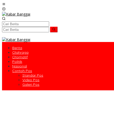
Lewati
ke
konten
Berita
Olahraga
Otomatif
Politik
Nasional
Contoh Pos
Standar Pos
Video Pos
Galeri Pos