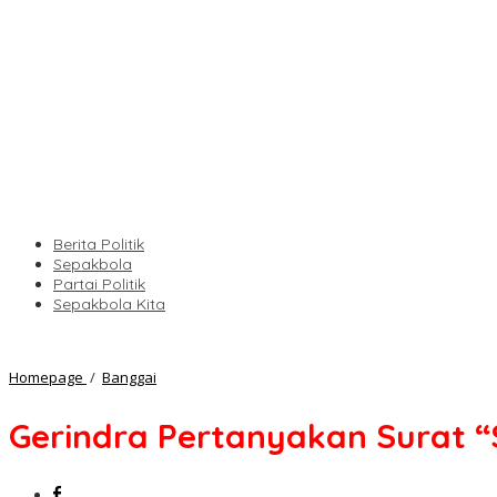
Berita Politik
Sepakbola
Partai Politik
Sepakbola Kita
Gerindra
Homepage
/
Banggai
Pertanyakan
Surat
Gerindra Pertanyakan Surat 
"Sakti"
Penundaan
PAW
HS