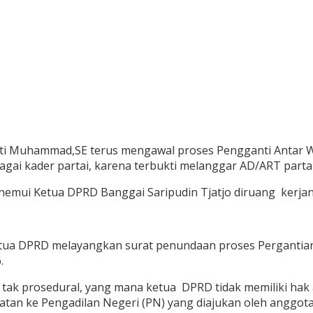
i Muhammad,SE terus mengawal proses Pengganti Antar Wak
gai kader partai, karena terbukti melanggar AD/ART partai
emui Ketua DPRD Banggai Saripudin Tjatjo diruang kerjany
ua DPRD melayangkan surat penundaan proses Pergantian A
.
ut tak prosedural, yang mana ketua DPRD tidak memiliki h
atan ke Pengadilan Negeri (PN) yang diajukan oleh anggo