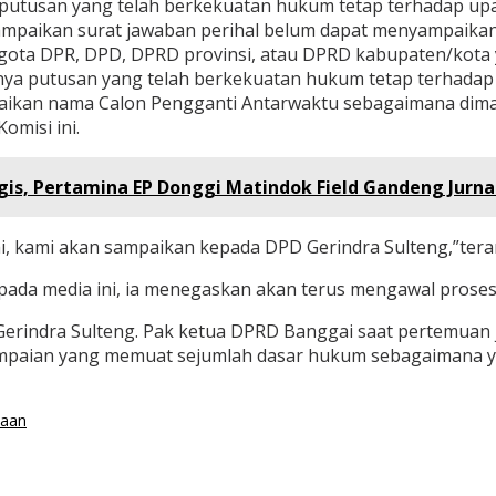
a putusan yang telah berkekuatan hukum tetap terhadap u
mpaikan surat jawaban perihal belum dapat menyampaikan 
ggota DPR, DPD, DPRD provinsi, atau DPRD kabupaten/kota
a putusan yang telah berkekuatan hukum tetap terhadap 
aikan nama Calon Pengganti Antarwaktu sebagaimana dimak
omisi ini.
s, Pertamina EP Donggi Matindok Field Gandeng Jurnal
i, kami akan sampaikan kepada DPD Gerindra Sulteng,”ter
epada media ini, ia menegaskan akan terus mengawal proses 
rindra Sulteng. Pak ketua DPRD Banggai saat pertemuan j
mpaian yang memuat sejumlah dasar hukum sebagaimana yan
daan