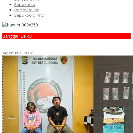
Sepakbola
Partai Politik
Sepakbola Kita
Banggai
,
DPRD
Soroti ‘Coffee Shop’ OPD, Waket I DPRD Banggai Tegaskan
Sosialisasi Ranperda Harus Dimasifkan
Agustus 4, 2026