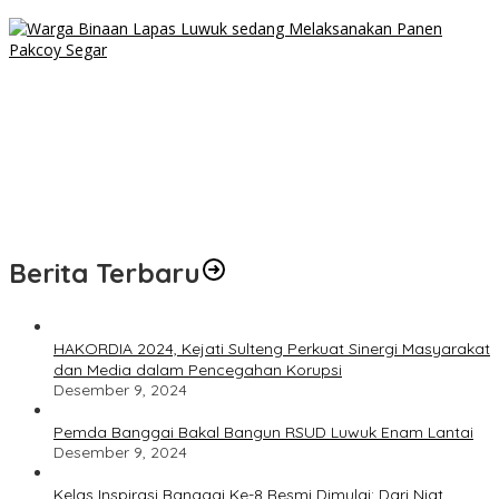
Binaan
Lahan Sempit Bukan Halangan, Warga Binaan Lapas Luwuk
Panen 20 Kg Pakcoy
BPJS Kesehatan, Kemendagri, dan Pemprov Sulteng Perkuat
Sinergi JKN 2026
Remas Payudara Remaja di Luwuk, Pemuda 22 Tahun
Ditangkap Polisi
Berita Terbaru
HAKORDIA 2024, Kejati Sulteng Perkuat Sinergi Masyarakat
dan Media dalam Pencegahan Korupsi
Desember 9, 2024
Pemda Banggai Bakal Bangun RSUD Luwuk Enam Lantai
Desember 9, 2024
Kelas Inspirasi Banggai Ke-8 Resmi Dimulai: Dari Niat