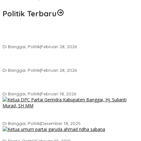
Politik Terbaru
Wakil Ketua I DPRD Banggai Soroti Krisis Air Bersih dan
Infrastruktur di Forum Musrenbang
Di Banggai, Politik
|
Februari 28, 2026
Gerindra Banggai Tolak Penundaan PAW, Sebut Proses Tidak
Sah Secara Prosedural
Di Banggai, Politik
|
Februari 28, 2026
Gerindra Pertanyakan Surat “Sakti” Penundaan PAW HS ke Ketua
DPRD Banggai
Di Banggai, Politik
|
Februari 18, 2026
Bukan Sekadar Seremonial, Hj. Sulianti Murad Bakar Semangat
Kader Gerindra di Sarasehan Politik
Di Banggai, Politik
|
Desember 18, 2025
Ini Dia Hubungan Partai Garuda dengan Gerindra