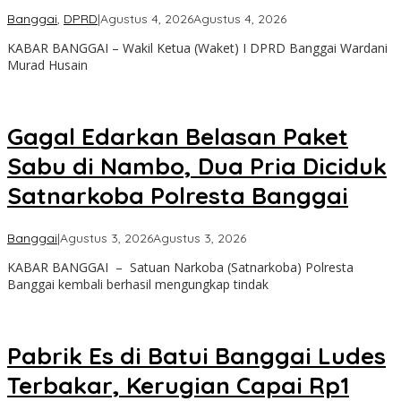
oleh
Banggai
,
DPRD
|
Agustus 4, 2026
Agustus 4, 2026
Admin
KABAR BANGGAI – Wakil Ketua (Waket) I DPRD Banggai Wardani
Kabar
Murad Husain
Banggai
Gagal Edarkan Belasan Paket
Sabu di Nambo, Dua Pria Diciduk
Satnarkoba Polresta Banggai
oleh
Banggai
|
Agustus 3, 2026
Agustus 3, 2026
Admin
KABAR BANGGAI – Satuan Narkoba (Satnarkoba) Polresta
Kabar
Banggai kembali berhasil mengungkap tindak
Banggai
Pabrik Es di Batui Banggai Ludes
Terbakar, Kerugian Capai Rp1