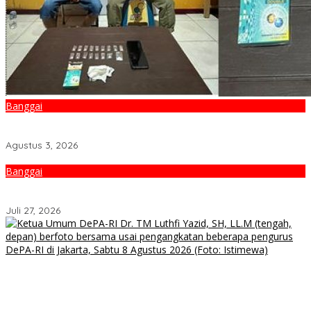
Banggai
Gagal Edarkan Belasan Paket Sabu di Nambo, Dua Pria Diciduk
Satnarkoba Polresta Banggai
Agustus 3, 2026
Banggai
Pabrik Es di Batui Banggai Ludes Terbakar, Kerugian Capai Rp1
Miliar
Juli 27, 2026
HUT Ke-2 DePA-RI, Saatnya Advokat Bersatu dan Bergerak untuk
Keadilan
Produk UMKM Lapas Luwuk Laris Manis Diserbu Keluarga Warga