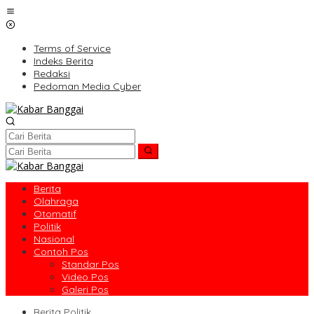
Lewati
ke
konten
Terms of Service
Indeks Berita
Redaksi
Pedoman Media Cyber
Berita
Olahraga
Otomatif
Politik
Nasional
Contoh Pos
Standar Pos
Video Pos
Galeri Pos
Berita Politik