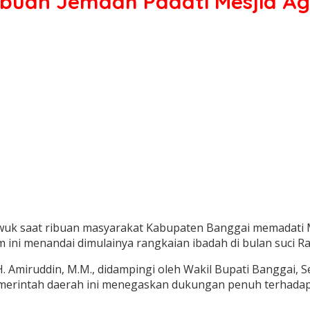
buan Jemaah Padati Mesjid Ag
wuk saat ribuan masyarakat Kabupaten Banggai memadati 
ni menandai dimulainya rangkaian ibadah di bulan suci Ra
H. Amiruddin, M.M., didampingi oleh Wakil Bupati Banggai, S
emerintah daerah ini menegaskan dukungan penuh terhadap