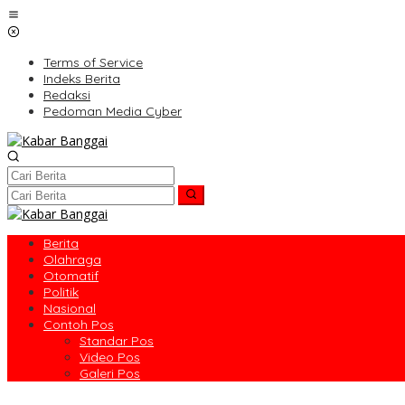
Lewati
ke
konten
Terms of Service
Indeks Berita
Redaksi
Pedoman Media Cyber
Berita
Olahraga
Otomatif
Politik
Nasional
Contoh Pos
Standar Pos
Video Pos
Galeri Pos