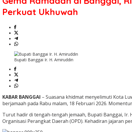
Gema Ramadan di Banggai, Ri
Banggai,
Ribuan
Perkuat Ukhuwah
Jemaah
Padati
Mesjid
Agung
An-
Nur,
Bupati
Ajak
Perkuat
Bupati Banggai Ir. H. Amiruddin
Ukhuwah
KABAR BANGGAI
– Suasana khidmat menyelimuti Kota Lu
berjamaah pada Rabu malam, 18 Februari 2026. Momentum i
Turut hadir di tengah-tengah jemaah, Bupati Banggai, Ir. 
Organisasi Perangkat Daerah (OPD). Kehadiran jajaran p