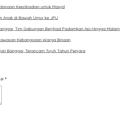
mbinaan Kepribadian untuk Masjid
an Anak di Bawah Umur ke JPU
Banggai, Tim Gabungan Berjihad Padamkan Api Hingga Malam
 Wawasan Kebangsaan Warga Binaan
jari Banggai, Terancam Tujuh Tahun Penjara
dai
*