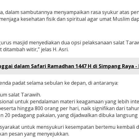
ba, dalam sambutannya menyampaikan rasa syukur atas pen
menjaga kesehatan fisik dan spiritual agar umat Muslim da
us masjid menyediakan dua opsi pelaksanaan salat Tarawih
itambah witir,” jelas H. Asri.
anggai dalam Safari Ramadhan 1447 H di Simpang Raya -
enda padat selama sebulan ke depan, di antaranya:
um salat Tarawih.
onal untuk pendalaman materi keagamaan yang lebih inten
erta hingga 800 orang per hari, naik signifikan dari tahun
 20 pedagang pakaian, yang dijadwalkan dibuka langsung o
syarakat untuk mensyukuri kesempatan bertemu kembali de
kan pesan yang menyejukkan.