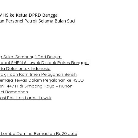
AW HS ke Ketua DPRD Banggai
an Personel Patroli Selama Bulan Suci
g Suka ‘Sembunyi’ Dari Rakyat
bol SMPN 6 Luwuk Diciduk Polres Banggai!
a Dolar untuk Indonesia
akjil dan Komitmen Pelayanan Bersih
 Remaja Tewas Dalam Perjalanan ke RSUD
an 1447 H di Simpang Raya – Nuhon
Suci Ramadhan
si Fasilitas Lapas Luwuk
ar Lomba Domino Berhadiah Rp20 Juta