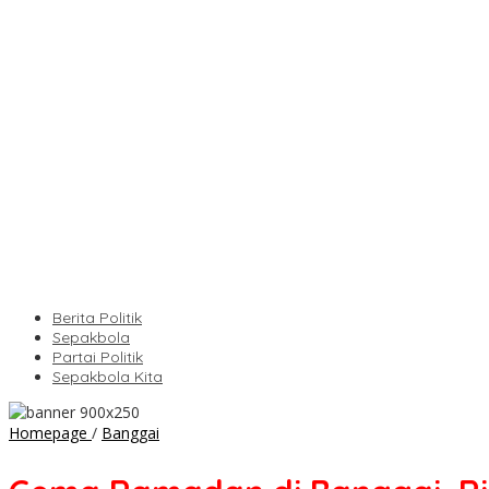
Berita Politik
Sepakbola
Partai Politik
Sepakbola Kita
Gema
Homepage
/
Banggai
Ramadan
di