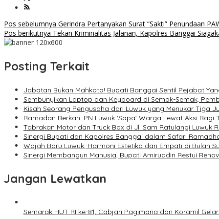
Navigasi
Pos sebelumnya
Gerindra Pertanyakan Surat “Sakti” Penundaan P
Pos berikutnya
Tekan Kriminalitas Jalanan, Kapolres Banggai Siagak
pos
Posting Terkait
Jabatan Bukan Mahkota! Bupati Banggai Sentil Pejabat Yan
Sembunyikan Laptop dan Keyboard di Semak-Semak, Pembo
Kisah Seorang Pengusaha dari Luwuk yang Menukar Tiga Jut
Ramadan Berkah: PN Luwuk ‘Sapa’ Warga Lewat Aksi Bagi T
Tabrakan Motor dan Truck Box di Jl. Sam Ratulangi Luwuk
Sinergi Bupati dan Kapolres Banggai dalam Safari Ramadh
Wajah Baru Luwuk, Harmoni Estetika dan Empati di Bulan 
Sinergi Membangun Manusia, Bupati Amiruddin Restui Renova
Jangan Lewatkan
Semarak HUT RI ke-81, Cabjari Pagimana dan Koramil Gel