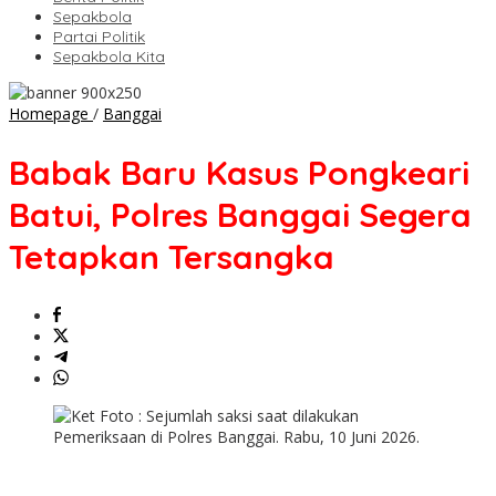
Sepakbola
Partai Politik
Sepakbola Kita
Babak
Homepage
/
Banggai
Baru
Kasus
Babak Baru Kasus Pongkeari
Pongkeari
Batui,
Batui, Polres Banggai Segera
Polres
Banggai
Tetapkan Tersangka
Segera
Tetapkan
Tersangka