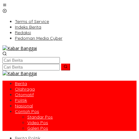
Lewati
ke
konten
Terms of Service
Indeks Berita
Redaksi
Pedoman Media Cyber
Berita
Olahraga
Otomatif
Politik
Nasional
Contoh Pos
Standar Pos
Video Pos
Galeri Pos
Berita Politik