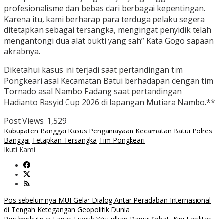
profesionalisme dan bebas dari berbagai kepentingan.
Karena itu, kami berharap para terduga pelaku segera
ditetapkan sebagai tersangka, mengingat penyidik telah
mengantongi dua alat bukti yang sah” Kata Gogo sapaan
akrabnya.
Diketahui kasus ini terjadi saat pertandingan tim
Pongkeari asal Kecamatan Batui berhadapan dengan tim
Tornado asal Nambo Padang saat pertandingan
Hadianto Rasyid Cup 2026 di lapangan Mutiara Nambo.**
Post Views:
1,529
Kabupaten Banggai
Kasus Penganiayaan
Kecamatan Batui
Polres
Banggai
Tetapkan Tersangka
Tim Pongkeari
Ikuti Kami
Navigasi
Pos sebelumnya
MUI Gelar Dialog Antar Peradaban Internasional
di Tengah Ketegangan Geopolitik Dunia
Pos berikutnya
Lapas Luwuk Wujudkan Dapur Sehat, Kini Fasilitas