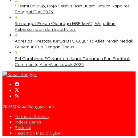
“Resmi Ditutup, Dojo Seishin Raih Juara Umum Kapolres
Banggai Cup 2026”
3
Semangat Pekan Olahraga HBP ke-62, Wujudkan
Kebersamaan dan Sportivitas
4
Apresiasi Prestasi, Ketua BTC Guyur 13 Atlet Peraih Medali
Gubernur Cup Dengan Bonus
5
BM Combined FC Karaton Juara Turnamen Fun Football
Community Alun-Alun Luwuk 2025
2024@KabarBanggai.com
Terms of Service
Indeks Berita
Redaksi
Pedoman Media Cyber