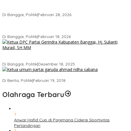
Gerindra Banggai Tolak Penundaan PAW, Sebut Proses Tidak
Sah Secara Prosedural
Di Banggai, Politik
|
Februari 28, 2026
Gerindra Pertanyakan Surat “Sakti” Penundaan PAW HS ke Ketua
DPRD Banggai
Di Banggai, Politik
|
Februari 18, 2026
Bukan Sekadar Seremonial, Hj. Sulianti Murad Bakar Semangat
Kader Gerindra di Sarasehan Politik
Di Banggai, Politik
|
Desember 18, 2025
Ini Dia Hubungan Partai Garuda dengan Gerindra
Di Berita, Politik
|
Februari 19, 2018
Olahraga Terbaru
1
Anwar Hafid Cup di Pagimana Ciderai Sportivitas
Pertandingan
2