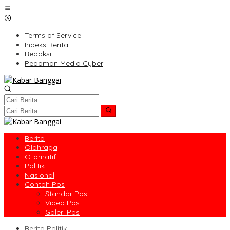
Lewati
ke
konten
Terms of Service
Indeks Berita
Redaksi
Pedoman Media Cyber
Berita
Olahraga
Otomatif
Politik
Nasional
Contoh Pos
Standar Pos
Video Pos
Galeri Pos
Berita Politik