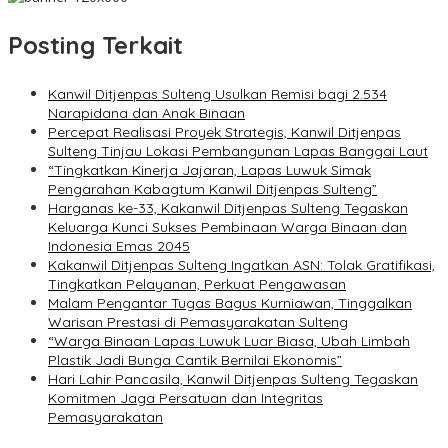
Posting Terkait
Kanwil Ditjenpas Sulteng Usulkan Remisi bagi 2.534
Narapidana dan Anak Binaan
Percepat Realisasi Proyek Strategis, Kanwil Ditjenpas
Sulteng Tinjau Lokasi Pembangunan Lapas Banggai Laut
“Tingkatkan Kinerja Jajaran, Lapas Luwuk Simak
Pengarahan Kabagtum Kanwil Ditjenpas Sulteng”
Harganas ke-33, Kakanwil Ditjenpas Sulteng Tegaskan
Keluarga Kunci Sukses Pembinaan Warga Binaan dan
Indonesia Emas 2045
Kakanwil Ditjenpas Sulteng Ingatkan ASN: Tolak Gratifikasi,
Tingkatkan Pelayanan, Perkuat Pengawasan
Malam Pengantar Tugas Bagus Kurniawan, Tinggalkan
Warisan Prestasi di Pemasyarakatan Sulteng
“Warga Binaan Lapas Luwuk Luar Biasa, Ubah Limbah
Plastik Jadi Bunga Cantik Bernilai Ekonomis”
Hari Lahir Pancasila, Kanwil Ditjenpas Sulteng Tegaskan
Komitmen Jaga Persatuan dan Integritas
Pemasyarakatan