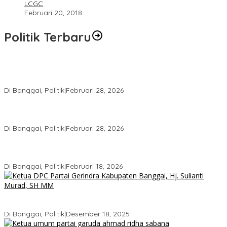
LCGC
Februari 20, 2018
Politik Terbaru
Wakil Ketua I DPRD Banggai Soroti Krisis Air Bersih dan
Infrastruktur di Forum Musrenbang
Di Banggai, Politik
|
Februari 28, 2026
Gerindra Banggai Tolak Penundaan PAW, Sebut Proses Tidak
Sah Secara Prosedural
Di Banggai, Politik
|
Februari 28, 2026
Gerindra Pertanyakan Surat “Sakti” Penundaan PAW HS ke Ketua
DPRD Banggai
Di Banggai, Politik
|
Februari 18, 2026
Bukan Sekadar Seremonial, Hj. Sulianti Murad Bakar Semangat
Kader Gerindra di Sarasehan Politik
Di Banggai, Politik
|
Desember 18, 2025