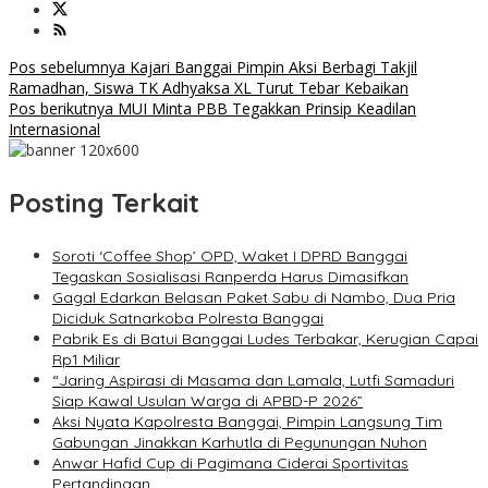
Navigasi
Pos sebelumnya
Kajari Banggai Pimpin Aksi Berbagi Takjil
Ramadhan, Siswa TK Adhyaksa XL Turut Tebar Kebaikan
pos
Pos berikutnya
MUI Minta PBB Tegakkan Prinsip Keadilan
Internasional
Posting Terkait
Soroti ‘Coffee Shop’ OPD, Waket I DPRD Banggai
Tegaskan Sosialisasi Ranperda Harus Dimasifkan
Gagal Edarkan Belasan Paket Sabu di Nambo, Dua Pria
Diciduk Satnarkoba Polresta Banggai
Pabrik Es di Batui Banggai Ludes Terbakar, Kerugian Capai
Rp1 Miliar
“Jaring Aspirasi di Masama dan Lamala, Lutfi Samaduri
Siap Kawal Usulan Warga di APBD-P 2026”
Aksi Nyata Kapolresta Banggai, Pimpin Langsung Tim
Gabungan Jinakkan Karhutla di Pegunungan Nuhon
Anwar Hafid Cup di Pagimana Ciderai Sportivitas
Pertandingan