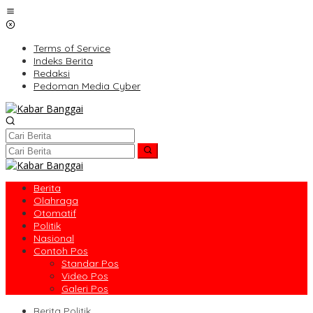
Lewati
ke
konten
Terms of Service
Indeks Berita
Redaksi
Pedoman Media Cyber
Berita
Olahraga
Otomatif
Politik
Nasional
Contoh Pos
Standar Pos
Video Pos
Galeri Pos
Berita Politik