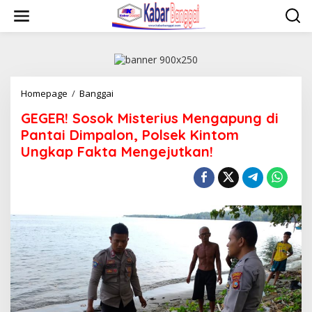
Lewati
ke
konten
GEGER!
Homepage
/
Banggai
Sosok
GEGER! Sosok Misterius Mengapung di
Misterius
Mengapung
Pantai Dimpalon, Polsek Kintom
di
Ungkap Fakta Mengejutkan!
Pantai
Dimpalon,
Polsek
Kintom
Ungkap
Fakta
Mengejutkan!