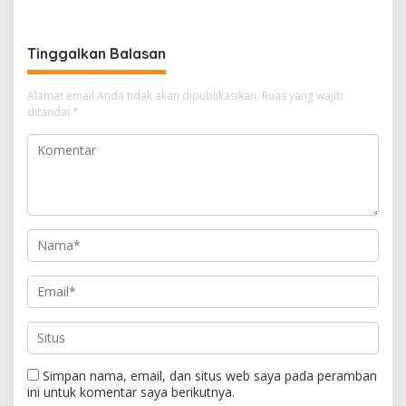
Domino Berhadiah Rp20
Juta
Tinggalkan Balasan
Alamat email Anda tidak akan dipublikasikan.
Ruas yang wajib
ditandai
*
Simpan nama, email, dan situs web saya pada peramban
ini untuk komentar saya berikutnya.