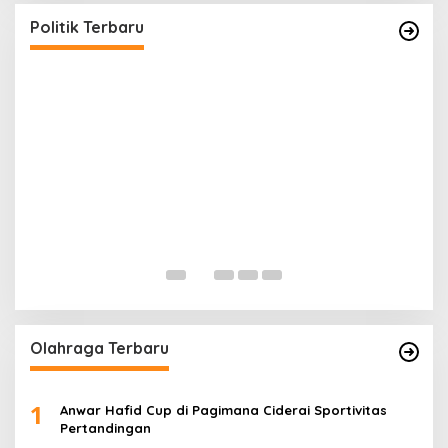
ng
Sebut Proses Tidak Sah Secara Prosedural
Di Banggai, Politik
|
Februari 28, 2026
Politik Terbaru
G
P
Di 
Olahraga Terbaru
1
Anwar Hafid Cup di Pagimana Ciderai Sportivitas
Pertandingan