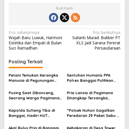
Ikuti Kami
Navigasi
Pos sebelumnya
Pos berikutnya
Wajah Baru Luwuk, Harmoni
Sulianti Murad: Bukber PT
pos
Estetika dan Empati di Bulan
KLS Jadi Sarana Pererat
Suci Ramadhan
Persaudaraan
Posting Terkait
Petani Temukan Kerangka
Sentuhan Humanis PPA
Manusia di Pegunungan
Polres Banggai Pulihkan
Luwuk Timur, Diduga Warga
Trauma Bocah Korban
Hilang Sebulan Lalu
Kekerasan
Pusing Saat Dibonceng,
Pria Lansia di Pagimana
Seorang Warga Pagimana
Ditangkap Tersangka
Alami Lakalantas Tunggal
Kekerasan Seksual
Disabilitas Mental
Kapolda Sulteng Tiba di
“Polsek Nuhon Gagalkan
Banggai, Hadiri HUT
Peredaran 29 Paket Sabu di
Kabupaten Banggai
Desa Tomeang, Pelaku Asal
Bunta Diciduk”
Akal Bulus Pria di Banggai,
Kebakaran di Desa Tower