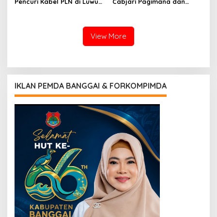
Pencuri Kabel PLN di Luwuk,
Cabjari Pagimana dan
Pelaku Ternyata Residivis
Koramil Gelar Lomba
Domino Berhadiah Rp20
Juta
View More
IKLAN PEMDA BANGGAI & FORKOMPIMDA