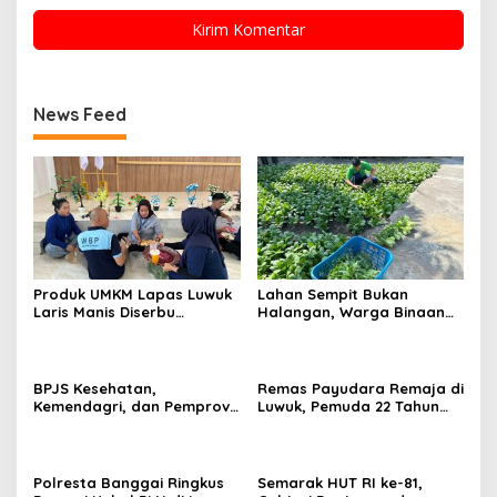
News Feed
Produk UMKM Lapas Luwuk
Lahan Sempit Bukan
Laris Manis Diserbu
Halangan, Warga Binaan
Keluarga Warga Binaan
Lapas Luwuk Panen 20 Kg
Pakcoy
BPJS Kesehatan,
Remas Payudara Remaja di
Kemendagri, dan Pemprov
Luwuk, Pemuda 22 Tahun
Sulteng Perkuat Sinergi JKN
Ditangkap Polisi
2026
Polresta Banggai Ringkus
Semarak HUT RI ke-81,