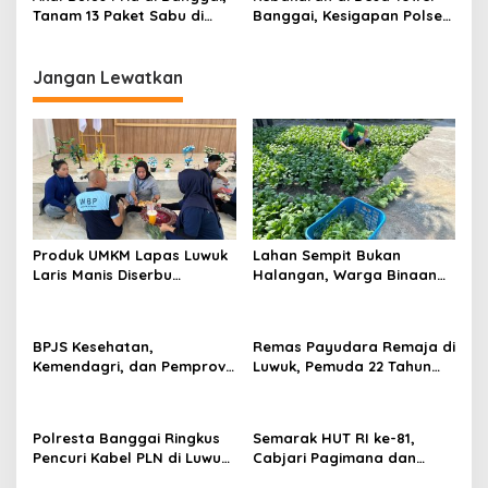
Tanam 13 Paket Sabu di
Banggai, Kesigapan Polsek
Kandang Ayam Tetap
Balantak dan Warga
Tercium Polisi
Berhasil Jinakkan Api
Jangan Lewatkan
Produk UMKM Lapas Luwuk
Lahan Sempit Bukan
Laris Manis Diserbu
Halangan, Warga Binaan
Keluarga Warga Binaan
Lapas Luwuk Panen 20 Kg
Pakcoy
BPJS Kesehatan,
Remas Payudara Remaja di
Kemendagri, dan Pemprov
Luwuk, Pemuda 22 Tahun
Sulteng Perkuat Sinergi JKN
Ditangkap Polisi
2026
Polresta Banggai Ringkus
Semarak HUT RI ke-81,
Pencuri Kabel PLN di Luwuk,
Cabjari Pagimana dan
Pelaku Ternyata Residivis
Koramil Gelar Lomba