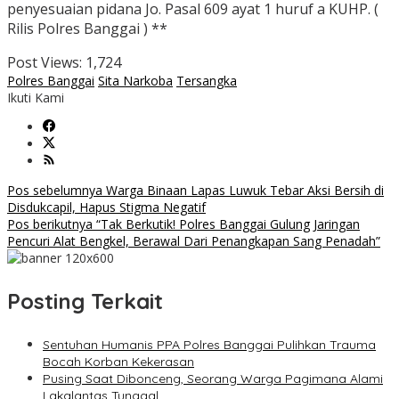
penyesuaian pidana Jo. Pasal 609 ayat 1 huruf a KUHP. (
Rilis Polres Banggai ) **
Post Views:
1,724
Polres Banggai
Sita Narkoba
Tersangka
Ikuti Kami
Navigasi
Pos sebelumnya
Warga Binaan Lapas Luwuk Tebar Aksi Bersih di
Disdukcapil, Hapus Stigma Negatif
pos
Pos berikutnya
“Tak Berkutik! Polres Banggai Gulung Jaringan
Pencuri Alat Bengkel, Berawal Dari Penangkapan Sang Penadah”
Posting Terkait
Sentuhan Humanis PPA Polres Banggai Pulihkan Trauma
Bocah Korban Kekerasan
Pusing Saat Dibonceng, Seorang Warga Pagimana Alami
Lakalantas Tunggal