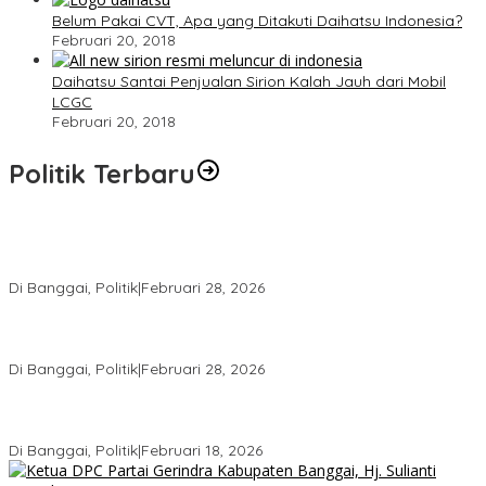
Belum Pakai CVT, Apa yang Ditakuti Daihatsu Indonesia?
Februari 20, 2018
Daihatsu Santai Penjualan Sirion Kalah Jauh dari Mobil
LCGC
Februari 20, 2018
Politik Terbaru
Wakil Ketua I DPRD Banggai Soroti Krisis Air Bersih dan
Infrastruktur di Forum Musrenbang
Di Banggai, Politik
|
Februari 28, 2026
Gerindra Banggai Tolak Penundaan PAW, Sebut Proses Tidak
Sah Secara Prosedural
Di Banggai, Politik
|
Februari 28, 2026
Gerindra Pertanyakan Surat “Sakti” Penundaan PAW HS ke Ketua
DPRD Banggai
Di Banggai, Politik
|
Februari 18, 2026