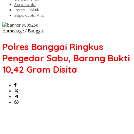
Sepakbola
Partai Politik
Sepakbola Kita
Polres
Homepage
/
Banggai
Banggai
Ringkus
Polres Banggai Ringkus
Pengedar
Sabu,
Pengedar Sabu, Barang Bukti
Barang
Bukti
10,42 Gram Disita
10,42
Gram
Disita