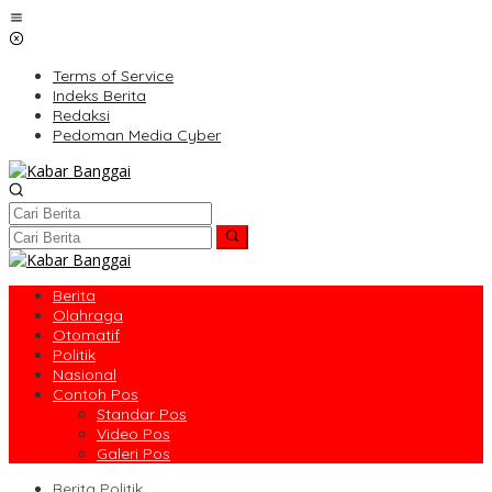
Lewati
ke
konten
Terms of Service
Indeks Berita
Redaksi
Pedoman Media Cyber
Berita
Olahraga
Otomatif
Politik
Nasional
Contoh Pos
Standar Pos
Video Pos
Galeri Pos
Berita Politik