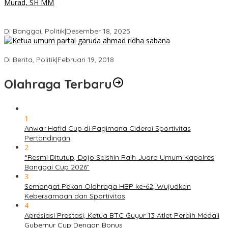
Bukan Sekadar Seremonial, Hj. Sulianti Murad Bakar Semangat
Kader Gerindra di Sarasehan Politik
Di Banggai, Politik
|
Desember 18, 2025
Ini Dia Hubungan Partai Garuda dengan Gerindra
Di Berita, Politik
|
Februari 19, 2018
Olahraga Terbaru
1
Anwar Hafid Cup di Pagimana Ciderai Sportivitas
Pertandingan
2
“Resmi Ditutup, Dojo Seishin Raih Juara Umum Kapolres
Banggai Cup 2026”
3
Semangat Pekan Olahraga HBP ke-62, Wujudkan
Kebersamaan dan Sportivitas
4
Apresiasi Prestasi, Ketua BTC Guyur 13 Atlet Peraih Medali
Gubernur Cup Dengan Bonus