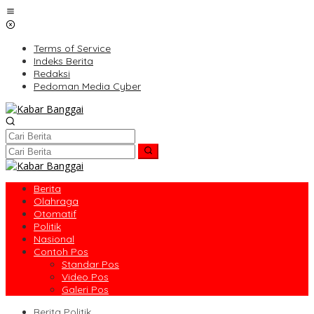
Lewati
ke
konten
Terms of Service
Indeks Berita
Redaksi
Pedoman Media Cyber
Berita
Olahraga
Otomatif
Politik
Nasional
Contoh Pos
Standar Pos
Video Pos
Galeri Pos
Berita Politik