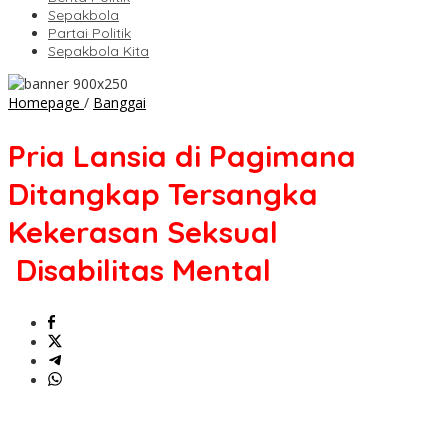
Sepakbola
Partai Politik
Sepakbola Kita
Pria
Homepage
/
Banggai
Lansia
di
Pria Lansia di Pagimana
Pagimana
Ditangkap
Ditangkap Tersangka
Tersangka
Kekerasan
Kekerasan Seksual
Seksual
Disabilitas
Disabilitas Mental
Mental