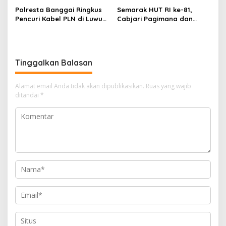
Polresta Banggai Ringkus
Semarak HUT RI ke-81,
Pencuri Kabel PLN di Luwuk,
Cabjari Pagimana dan
Pelaku Ternyata Residivis
Koramil Gelar Lomba
Domino Berhadiah Rp20
Juta
Tinggalkan Balasan
Alamat email Anda tidak akan dipublikasikan.
Ruas yang wajib
ditandai
*