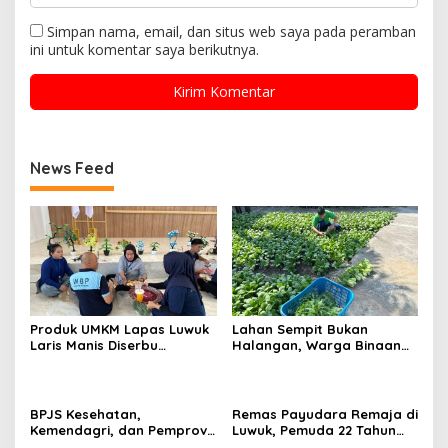
Simpan nama, email, dan situs web saya pada peramban
ini untuk komentar saya berikutnya.
News Feed
Produk UMKM Lapas Luwuk
Lahan Sempit Bukan
Laris Manis Diserbu
Halangan, Warga Binaan
Keluarga Warga Binaan
Lapas Luwuk Panen 20 Kg
Pakcoy
BPJS Kesehatan,
Remas Payudara Remaja di
Kemendagri, dan Pemprov
Luwuk, Pemuda 22 Tahun
Sulteng Perkuat Sinergi JKN
Ditangkap Polisi