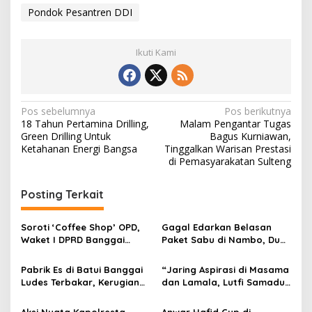
Pondok Pesantren DDI
Ikuti Kami
Navigasi
Pos sebelumnya
Pos berikutnya
18 Tahun Pertamina Drilling,
Malam Pengantar Tugas
pos
Green Drilling Untuk
Bagus Kurniawan,
Ketahanan Energi Bangsa
Tinggalkan Warisan Prestasi
di Pemasyarakatan Sulteng
Posting Terkait
Soroti ‘Coffee Shop’ OPD,
Gagal Edarkan Belasan
Waket I DPRD Banggai
Paket Sabu di Nambo, Dua
Tegaskan Sosialisasi
Pria Diciduk Satnarkoba
Ranperda Harus
Polresta Banggai
Pabrik Es di Batui Banggai
“Jaring Aspirasi di Masama
Dimasifkan
Ludes Terbakar, Kerugian
dan Lamala, Lutfi Samaduri
Capai Rp1 Miliar
Siap Kawal Usulan Warga
di APBD-P 2026”
Aksi Nyata Kapolresta
Anwar Hafid Cup di