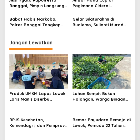
Banggai, Pimpin Langsung
Pagimana Ciderai
Tim Gabungan Jinakkan
Sportivitas Pertandingan
Karhutla di Pegunungan
Babat Habis Narkoba,
Gelar Silaturahmi di
Nuhon
Polres Banggai Tangkap
Bualemo, Sulianti Murad
Dua Pengedar Sabu Toili
Salurkan Bantuan dan Titip
Doa Untuk Almarhum
Ayahanda
Jangan Lewatkan
Produk UMKM Lapas Luwuk
Lahan Sempit Bukan
Laris Manis Diserbu
Halangan, Warga Binaan
Keluarga Warga Binaan
Lapas Luwuk Panen 20 Kg
Pakcoy
BPJS Kesehatan,
Remas Payudara Remaja di
Kemendagri, dan Pemprov
Luwuk, Pemuda 22 Tahun
Sulteng Perkuat Sinergi JKN
Ditangkap Polisi
2026