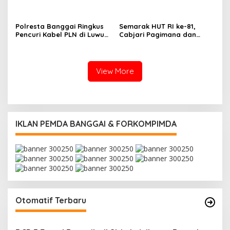
2026
Polresta Banggai Ringkus
Semarak HUT RI ke-81,
Pencuri Kabel PLN di Luwuk,
Cabjari Pagimana dan
Pelaku Ternyata Residivis
Koramil Gelar Lomba
Domino Berhadiah Rp20
Juta
View More
IKLAN PEMDA BANGGAI & FORKOMPIMDA
Otomatif Terbaru