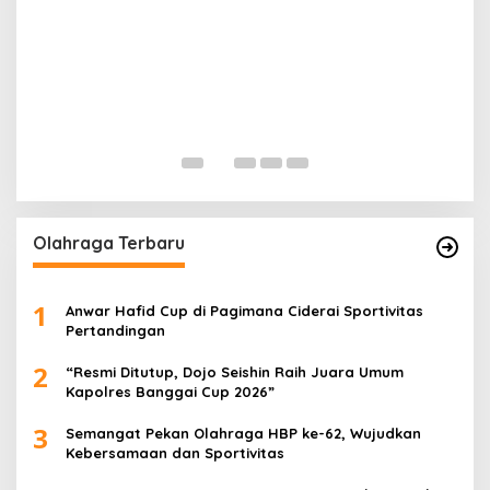
G
P
Di 
Olahraga Terbaru
1
Anwar Hafid Cup di Pagimana Ciderai Sportivitas
Pertandingan
2
“Resmi Ditutup, Dojo Seishin Raih Juara Umum
Kapolres Banggai Cup 2026”
3
Semangat Pekan Olahraga HBP ke-62, Wujudkan
Kebersamaan dan Sportivitas