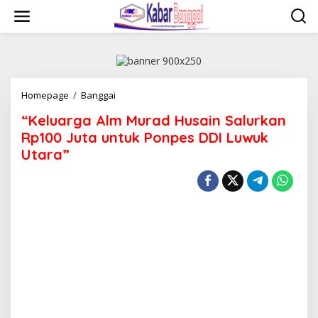
Lewati
ke
konten
"Keluarga
Homepage
/
Banggai
Alm
“Keluarga Alm Murad Husain Salurkan
Murad
Husain
Rp100 Juta untuk Ponpes DDI Luwuk
Salurkan
Utara”
Rp100
Juta
untuk
Ponpes
DDI
Luwuk
Utara"