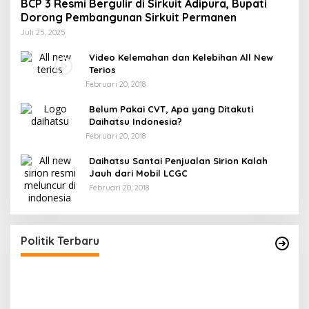
BCP 3 Resmi Bergulir di Sirkuit Adipura, Bupati
Dorong Pembangunan Sirkuit Permanen
Juli 25, 2025
Video Kelemahan dan Kelebihan All New
Terios
Februari 20, 2018
Belum Pakai CVT, Apa yang Ditakuti
Daihatsu Indonesia?
Februari 20, 2018
Daihatsu Santai Penjualan Sirion Kalah
Jauh dari Mobil LCGC
Februari 20, 2018
r
Gerindra Banggai Tolak Penundaan PAW,
ng
Sebut Proses Tidak Sah Secara Prosedural
Di Banggai, Politik
|
Februari 28, 2026
Politik Terbaru