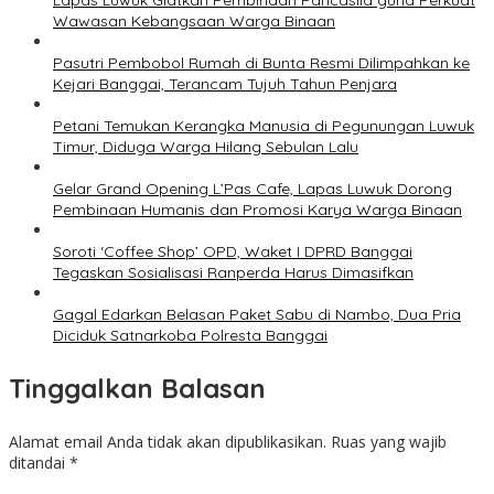
Lapas Luwuk Giatkan Pembinaan Pancasila guna Perkuat
Wawasan Kebangsaan Warga Binaan
Pasutri Pembobol Rumah di Bunta Resmi Dilimpahkan ke
Kejari Banggai, Terancam Tujuh Tahun Penjara
Petani Temukan Kerangka Manusia di Pegunungan Luwuk
Timur, Diduga Warga Hilang Sebulan Lalu
Gelar Grand Opening L’Pas Cafe, Lapas Luwuk Dorong
Pembinaan Humanis dan Promosi Karya Warga Binaan
Soroti ‘Coffee Shop’ OPD, Waket I DPRD Banggai
Tegaskan Sosialisasi Ranperda Harus Dimasifkan
Gagal Edarkan Belasan Paket Sabu di Nambo, Dua Pria
Diciduk Satnarkoba Polresta Banggai
Tinggalkan Balasan
Alamat email Anda tidak akan dipublikasikan.
Ruas yang wajib
ditandai
*