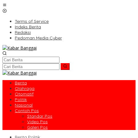
Lewati
ke
konten
Terms of Service
Indeks Berita
Redaksi
Pedoman Media Cyber
Berita
Olahraga
Otomatif
Politik
Nasional
Contoh Pos
Standar Pos
Video Pos
Galeri Pos
Berita Politik