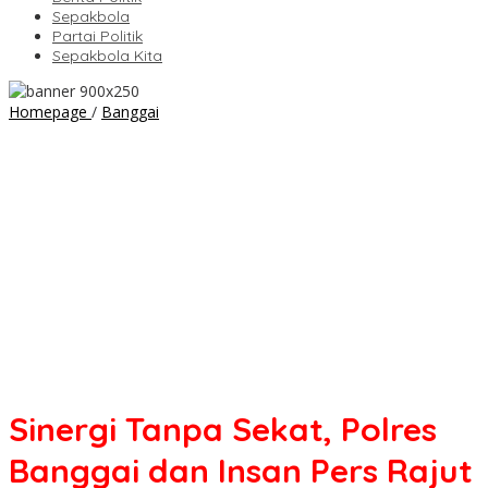
Sepakbola
Partai Politik
Sepakbola Kita
Sinergi
Homepage
/
Banggai
Tanpa
Sekat,
Polres
Banggai
dan
Insan
Pers
Rajut
Kehangatan
di
Meja
Buka
Puasa
Sinergi Tanpa Sekat, Polres
Banggai dan Insan Pers Rajut