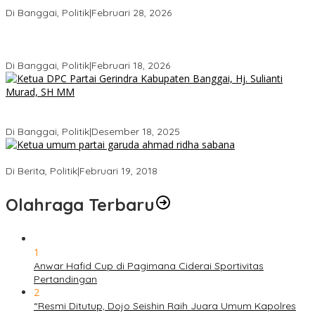
Sah Secara Prosedural
Di Banggai, Politik
|
Februari 28, 2026
Gerindra Pertanyakan Surat “Sakti” Penundaan PAW HS ke Ketua
DPRD Banggai
Di Banggai, Politik
|
Februari 18, 2026
Bukan Sekadar Seremonial, Hj. Sulianti Murad Bakar Semangat
Kader Gerindra di Sarasehan Politik
Di Banggai, Politik
|
Desember 18, 2025
Ini Dia Hubungan Partai Garuda dengan Gerindra
Di Berita, Politik
|
Februari 19, 2018
Olahraga Terbaru
1
Anwar Hafid Cup di Pagimana Ciderai Sportivitas
Pertandingan
2
“Resmi Ditutup, Dojo Seishin Raih Juara Umum Kapolres