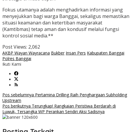
Fokus utamanya adalah menghadirkan informasi yang
menyejukkan bagi warga Banggai, sekaligus memastikan
situasi keamanan dan ketertiban masyarakat
(Kamtibmas) tetap aman dan kondusif melalui fungsi
kontrol sosial media.**
Post Views:
2,062
AKBP Wayan Wayracana
Bukber
Insan Pers
Kabupaten Banggai
Polres Banggai
Ikuti Kami
Navigasi
Pos sebelumnya
Pertamina Drilling Raih Penghargaan Subholding
Upstream
pos
Pos berikutnya
Terungkap! Rangkaian Peristiwa Berdarah di
Luwuk, Tersangka WP Perankan Sendiri Aksi Sadisnya
Posting Terkait