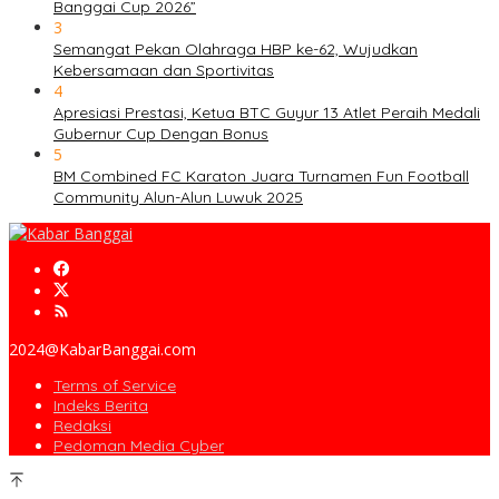
Banggai Cup 2026”
3
Semangat Pekan Olahraga HBP ke-62, Wujudkan
Kebersamaan dan Sportivitas
4
Apresiasi Prestasi, Ketua BTC Guyur 13 Atlet Peraih Medali
Gubernur Cup Dengan Bonus
5
BM Combined FC Karaton Juara Turnamen Fun Football
Community Alun-Alun Luwuk 2025
2024@KabarBanggai.com
Terms of Service
Indeks Berita
Redaksi
Pedoman Media Cyber