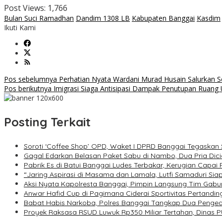
Post Views:
1,766
Bulan Suci Ramadhan
Dandim 1308 LB
Kabupaten Banggai
Kasdim
Ikuti Kami
Navigasi
Pos sebelumnya
Perhatian Nyata Wardani Murad Husain Salurkan 
Pos berikutnya
Imigrasi Siaga Antisipasi Dampak Penutupan Ruang
pos
Posting Terkait
Soroti ‘Coffee Shop’ OPD, Waket I DPRD Banggai Tegaskan 
Gagal Edarkan Belasan Paket Sabu di Nambo, Dua Pria Dic
Pabrik Es di Batui Banggai Ludes Terbakar, Kerugian Capai R
“Jaring Aspirasi di Masama dan Lamala, Lutfi Samaduri Si
Aksi Nyata Kapolresta Banggai, Pimpin Langsung Tim Gab
Anwar Hafid Cup di Pagimana Ciderai Sportivitas Pertandin
Babat Habis Narkoba, Polres Banggai Tangkap Dua Pengeda
Proyek Raksasa RSUD Luwuk Rp350 Miliar Tertahan, Dinas 