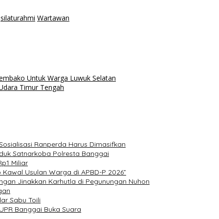
silaturahmi
Wartawan
Sembako Untuk Warga Luwuk Selatan
 Udara Timur Tengah
Sosialisasi Ranperda Harus Dimasifkan
iduk Satnarkoba Polresta Banggai
p1 Miliar
ap Kawal Usulan Warga di APBD-P 2026”
ungan Jinakkan Karhutla di Pegunungan Nuhon
gan
r Sabu Toili
PUPR Banggai Buka Suara