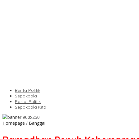
Berita Politik
Sepakbola
Partai Politik
Sepakbola Kita
Ramadhan
Homepage
/
Banggai
Penuh
Kebersamaan,