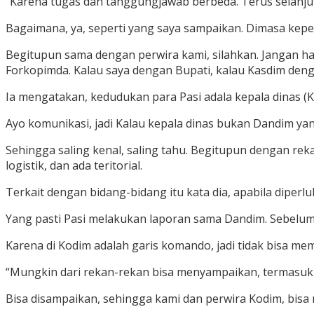
“Karena tugas dan tanggungjawab berbeda. Terus selanjutn
Bagaimana, ya, seperti yang saya sampaikan. Dimasa kepem
Begitupun sama dengan perwira kami, silahkan. Jangan hanya
Forkopimda. Kalau saya dengan Bupati, kalau Kasdim denga
Ia mengatakan, kedudukan para Pasi adala kepala dinas (Kad
Ayo komunikasi, jadi Kalau kepala dinas bukan Dandim yang 
Sehingga saling kenal, saling tahu. Begitupun dengan rek
logistik, dan ada teritorial.
Terkait dengan bidang-bidang itu kata dia, apabila diperl
Yang pasti Pasi melakukan laporan sama Dandim. Sebelum
Karena di Kodim adalah garis komando, jadi tidak bisa mem
“Mungkin dari rekan-rekan bisa menyampaikan, termasuk sit
Bisa disampaikan, sehingga kami dan perwira Kodim, bisa