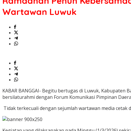
Ramadhan Penuh Kebersamaan
Dandim
1308/LB
Wartawan Luwuk
Bangun
Komunikasi
Harmonis
Dengan
Wartawan
Luwuk
KABAR BANGGAI- Begitu bertugas di Luwuk, Kabupaten Bang
bersilaturahmi dengan Forum Komunikasi Pimpinan Daerah
Tidak terkecuali dengan sejumlah wartawan media cetak da
Kegiatan yang dilaksanakan pada Minggu (1/3/2026) sekir