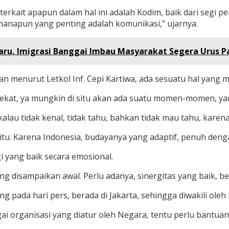
terkait apapun dalam hal ini adalah Kodim, baik dari segi 
imanapun yang penting adalah komunikasi,” ujarnya.
Baru, Imigrasi Banggai Imbau Masyarakat Segera Urus P
utan menurut Letkol Inf. Cepi Kartiwa, ada sesuatu hal ya
k dekat, ya mungkin di situ akan ada suatu momen-momen, y
i kalau tidak kenal, tidak tahu, bahkan tidak mau tahu, karen
 itu. Karena Indonesia, budayanya yang adaptif, penuh den
gi yang baik secara emosional.
ang disampaikan awal. Perlu adanya, sinergitas yang baik, 
pada hari pers, berada di Jakarta, sehingga diwakili oleh P
ai organisasi yang diatur oleh Negara, tentu perlu bantuan