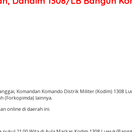
, Dandim 1308/LB Bangun Ko
gai, Komandan Komando Distrik Militer (Kodim) 1308 Luwuk
 (Forkopimda) lainnya.
n online di daerah ini.
a pukul 21.00 Wita di Aula Markas Kodim 1308 Luwuk/Bangga