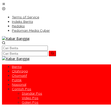
Lewati
ke
konten
Terms of Service
Indeks Berita
Redaksi
Pedoman Media Cyber
Berita
Olahraga
Otomatif
Politik
Nasional
Contoh Pos
Standar Pos
Video Pos
Galeri Pos