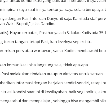
ya, untuk komunikasi yang baik dan interaktif, Insya Alla
impinan saya saat ini, ya tentunya, saya selalu berupaya,
 dengan Pasi Intel dan Danyonit saja. Kami ada staf perwira
n Wakil Bupati,” jelas Dandim.
is). Hayan terbatas, Pasi hanya ada 5, kalau Kadis ada 35. I
turun tangan, tetapi Pasi, kan levelnya seperti itu.
an-rekan pers atau wartawan, sama. Kodim membawahi bebera
ukan komunikasi bisa langsung saja, tidak apa-apa.
 Pasi melakukan tindakan ataupun aktivitas untuk satuan.
berikan informasi dengan berjalan sendiri-sendiri, tetapi 
uasi kondisi saat ini di kewilayahan, baik segi politik, ek
 mengetahui dan mempelajari, sehingga bisa mengambil sik