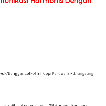
munikasi Harmonis Dengan
/Banggai, Letkol Inf. Cepi Kartiwa, S.Pd, langsung
i itu, dibalut dengan tema “Silaturahmi Bersama