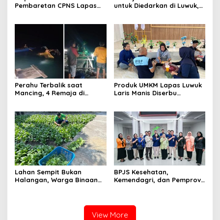
Pembaretan CPNS Lapas
untuk Diedarkan di Luwuk,
Luwuk, Penguatan Mental
Emak-emak 57 Tahun
dan Integritas Tunas
Diciduk Polisi
Pengayoman
Perahu Terbalik saat
Produk UMKM Lapas Luwuk
Mancing, 4 Remaja di
Laris Manis Diserbu
Banggai Selamat Usai 2
Keluarga Warga Binaan
Jam Terombang-ambing di
Laut
Lahan Sempit Bukan
BPJS Kesehatan,
Halangan, Warga Binaan
Kemendagri, dan Pemprov
Lapas Luwuk Panen 20 Kg
Sulteng Perkuat Sinergi JKN
Pakcoy
2026
View More