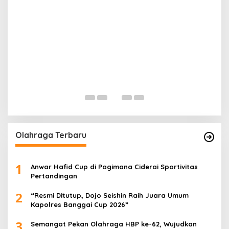
B
B
S
Di 
Olahraga Terbaru
1
Anwar Hafid Cup di Pagimana Ciderai Sportivitas
Pertandingan
2
“Resmi Ditutup, Dojo Seishin Raih Juara Umum
Kapolres Banggai Cup 2026”
3
Semangat Pekan Olahraga HBP ke-62, Wujudkan