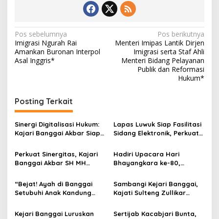
Navigasi
Pos sebelumnya
Pos berikutnya
Imigrasi Ngurah Rai
Menteri Imipas Lantik Dirjen
pos
Amankan Buronan Interpol
Imigrasi serta Staf Ahli
Asal Inggris*
Menteri Bidang Pelayanan
Publik dan Reformasi
Hukum*
Posting Terkait
Sinergi Digitalisasi Hukum:
Lapas Luwuk Siap Fasilitasi
Kajari Banggai Akbar Siap
Sidang Elektronik, Perkuat
Wujudkan Peradilan Cepat
Peradilan Modern
dan Hemat
Perkuat Sinergitas, Kajari
Hadiri Upacara Hari
Banggai Akbar SH MH
Bhayangkara ke-80,
Hadiri Upacara Hari
Kalapas Luwuk
Bhayangkara ke-80
Berkomitmen Jaga
“Bejat! Ayah di Banggai
Sambangi Kejari Banggai,
Dengan Penuh Kehangatan
Sinergitas Antar Penegak
Setubuhi Anak Kandung
Kajati Sulteng Zullikar
Hukum
Sejak SD, Kasusnya Kini
Tanjung Tekankan
Dilimpahkan ke Jaksa”
Integritas dan Optimalisasi
Kejari Banggai Luruskan
Sertijab Kacabjari Bunta,