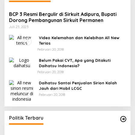
BCP 3 Resmi Bergulir di Sirkuit Adipura, Bupati
Dorong Pembangunan Sirkuit Permanen
Juli 25, 2025
Video Kelemahan dan Kelebihan All New
Terios
Februari 20, 2018
Belum Pakai CVT, Apa yang Ditakuti
Daihatsu Indonesia?
Februari 20, 2018
Daihatsu Santai Penjualan Sirion Kalah
Jauh dari Mobil LCGC
Februari 20, 2018
Gerindra Pertanyakan Surat “Sakti”
Penundaan PAW HS ke Ketua DPRD Banggai
Di Banggai, Politik
|
Februari 18, 2026
Politik Terbaru