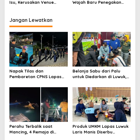
Kinerja Adhyaksa
Isu, Kerusakan Venue
Wajah Baru Penegakan
Kolam Renang Murni Akibat
Hukum di Banggai
Puting Beliung
Jangan Lewatkan
Napak Tilas dan
Belanja Sabu dari Palu
Pembaretan CPNS Lapas
untuk Diedarkan di Luwuk,
Luwuk, Penguatan Mental
Emak-emak 57 Tahun
dan Integritas Tunas
Diciduk Polisi
Pengayoman
Perahu Terbalik saat
Produk UMKM Lapas Luwuk
Mancing, 4 Remaja di
Laris Manis Diserbu
Banggai Selamat Usai 2
Keluarga Warga Binaan