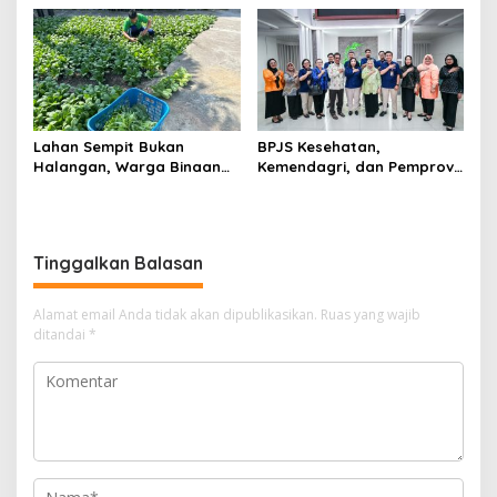
Jam Terombang-ambing di
Laut
Lahan Sempit Bukan
BPJS Kesehatan,
Halangan, Warga Binaan
Kemendagri, dan Pemprov
Lapas Luwuk Panen 20 Kg
Sulteng Perkuat Sinergi JKN
Pakcoy
2026
Tinggalkan Balasan
Alamat email Anda tidak akan dipublikasikan.
Ruas yang wajib
ditandai
*