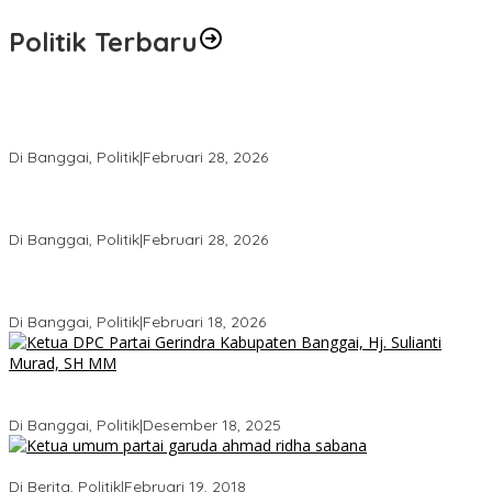
Politik Terbaru
Wakil Ketua I DPRD Banggai Soroti Krisis Air Bersih dan
Infrastruktur di Forum Musrenbang
Di Banggai, Politik
|
Februari 28, 2026
Gerindra Banggai Tolak Penundaan PAW, Sebut Proses Tidak
Sah Secara Prosedural
Di Banggai, Politik
|
Februari 28, 2026
Gerindra Pertanyakan Surat “Sakti” Penundaan PAW HS ke Ketua
DPRD Banggai
Di Banggai, Politik
|
Februari 18, 2026
Bukan Sekadar Seremonial, Hj. Sulianti Murad Bakar Semangat
Kader Gerindra di Sarasehan Politik
Di Banggai, Politik
|
Desember 18, 2025
Ini Dia Hubungan Partai Garuda dengan Gerindra
Di Berita, Politik
|
Februari 19, 2018