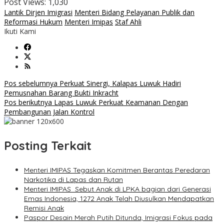
Post Views:
1,030
Lantik Dirjen Imigrasi
Menteri Bidang Pelayanan Publik dan
Reformasi Hukum
Menteri Imipas
Staf Ahli
Ikuti Kami
Navigasi
Pos sebelumnya
Perkuat Sinergi, Kalapas Luwuk Hadiri
Pemusnahan Barang Bukti Inkracht
pos
Pos berikutnya
Lapas Luwuk Perkuat Keamanan Dengan
Pembangunan Jalan Kontrol
Posting Terkait
Menteri IMIPAS Tegaskan Komitmen Berantas Peredaran
Narkotika di Lapas dan Rutan
Menteri IMIPAS Sebut Anak di LPKA bagian dari Generasi
Emas Indonesia, 1272 Anak Telah Diusulkan Mendapatkan
Remisi Anak
Paspor Desain Merah Putih Ditunda, Imigrasi Fokus pada