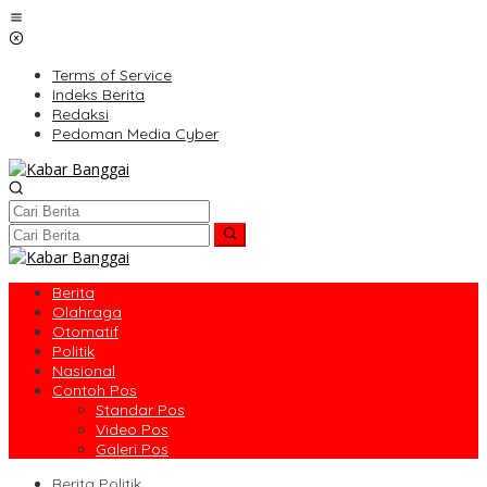
Lewati
ke
konten
Terms of Service
Indeks Berita
Redaksi
Pedoman Media Cyber
Berita
Olahraga
Otomatif
Politik
Nasional
Contoh Pos
Standar Pos
Video Pos
Galeri Pos
Berita Politik