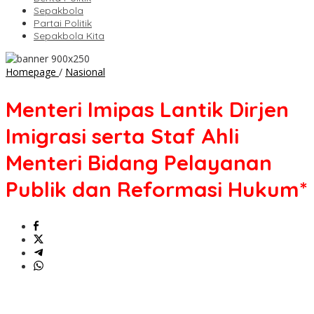
Sepakbola
Partai Politik
Sepakbola Kita
Menteri
Homepage
/
Nasional
Imipas
Lantik
Menteri Imipas Lantik Dirjen
Dirjen
Imigrasi
Imigrasi serta Staf Ahli
serta
Staf
Menteri Bidang Pelayanan
Ahli
Menteri
Publik dan Reformasi Hukum*
Bidang
Pelayanan
Publik
dan
Reformasi
Hukum*