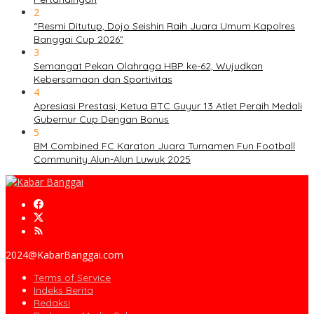
2
“Resmi Ditutup, Dojo Seishin Raih Juara Umum Kapolres
Banggai Cup 2026”
3
Semangat Pekan Olahraga HBP ke-62, Wujudkan
Kebersamaan dan Sportivitas
4
Apresiasi Prestasi, Ketua BTC Guyur 13 Atlet Peraih Medali
Gubernur Cup Dengan Bonus
5
BM Combined FC Karaton Juara Turnamen Fun Football
Community Alun-Alun Luwuk 2025
2024@KabarBanggai.com
Terms of Service
Indeks Berita
Redaksi