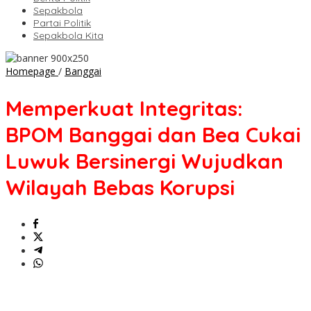
Sepakbola
Partai Politik
Sepakbola Kita
Memperkuat
Homepage
/
Banggai
Integritas:
BPOM
Memperkuat Integritas:
Banggai
dan
BPOM Banggai dan Bea Cukai
Bea
Cukai
Luwuk Bersinergi Wujudkan
Luwuk
Bersinergi
Wilayah Bebas Korupsi
Wujudkan
Wilayah
Bebas
Korupsi