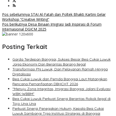
Navigasi
Pos sebelumnya
STAI Al-Fatah dan Poltek Bhakti Kartini Gelar
Workshop “Creative Writing”
pos
Pos berikutnya
Desa Binaan Imigrasi Jadi Inspirasi di Forum
Internasional DGICM 2025
Posting Terkait
Garda Terdepan Banggai, Sukses Besar Bea Cukai Luwuk
Jaga Ekonomi Dan Berantas Barang Ilegal
Transformasi PN Luwuk, Dari Pelayanan Ramah Hingga
Digitalisasi
Bea Cukai Luwuk dan Pemda Banggai Laut Matangkan
Rencana Pemanfaatan DBHCHT 2026
“Menuju Zona Integritas, Imigrasi Banggai Jalani Evaluasi
WBK-WBBM”
Bea Cukai Luwuk Perkuat Sinergi Berantas Rokok Ilegal di
Tojo Una Una
Perkuat Sinergi Penegakan Hukum, Kepala Bea Cukai
Luwuk Sambangi Tiga Institusi Strategis di Banggai