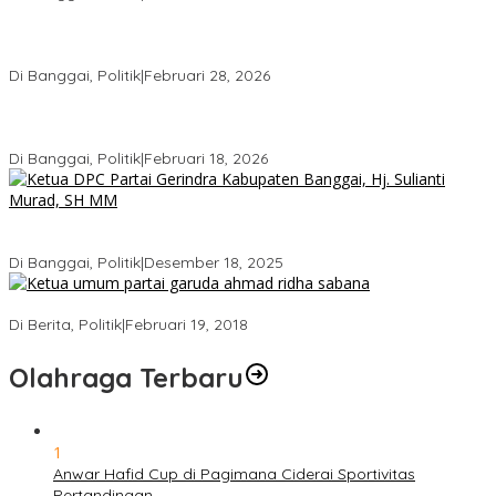
Gerindra Banggai Tolak Penundaan PAW, Sebut Proses Tidak
Sah Secara Prosedural
Di Banggai, Politik
|
Februari 28, 2026
Gerindra Pertanyakan Surat “Sakti” Penundaan PAW HS ke Ketua
DPRD Banggai
Di Banggai, Politik
|
Februari 18, 2026
Bukan Sekadar Seremonial, Hj. Sulianti Murad Bakar Semangat
Kader Gerindra di Sarasehan Politik
Di Banggai, Politik
|
Desember 18, 2025
Ini Dia Hubungan Partai Garuda dengan Gerindra
Di Berita, Politik
|
Februari 19, 2018
Olahraga Terbaru
1
Anwar Hafid Cup di Pagimana Ciderai Sportivitas
Pertandingan