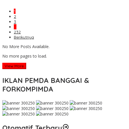
1
2
3
…
232
Berikutnya
No More Posts Available.
No more pages to load.
View More
IKLAN PEMDA BANGGAI &
FORKOMPIMDA
Otomatif Terbaru