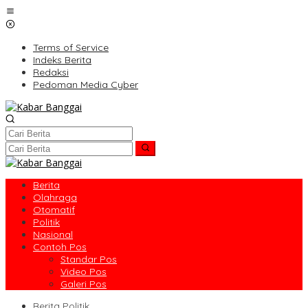
Lewati
ke
konten
Terms of Service
Indeks Berita
Redaksi
Pedoman Media Cyber
Berita
Olahraga
Otomatif
Politik
Nasional
Contoh Pos
Standar Pos
Video Pos
Galeri Pos
Berita Politik