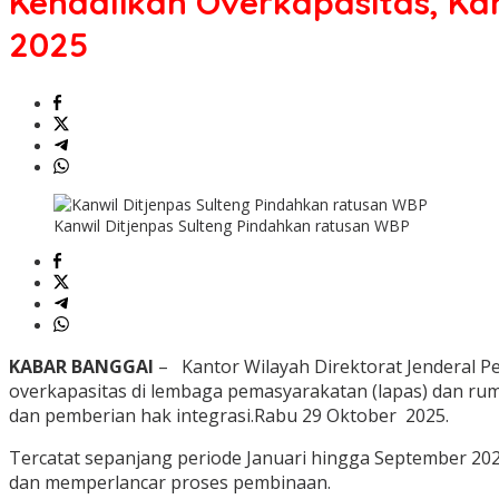
Kendalikan Overkapasitas, Ka
Ditjenpas
Sulteng
2025
Pindahkan
445
WBP
Sepanjang
Tahun
2025
Kanwil Ditjenpas Sulteng Pindahkan ratusan WBP
KABAR BANGGAI
– Kantor Wilayah Direktorat Jenderal P
overkapasitas di lembaga pemasyarakatan (lapas) dan ru
dan pemberian hak integrasi.Rabu 29 Oktober 2025.
Tercatat sepanjang periode Januari hingga September 20
dan memperlancar proses pembinaan.