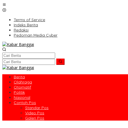
Lewati
ke
konten
Terms of Service
Indeks Berita
Redaksi
Pedoman Media Cyber
Berita
Olahraga
Otomatif
Politik
Nasional
Contoh Pos
Standar Pos
Video Pos
Galeri Pos