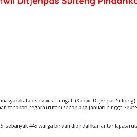
nwil Ditjenpas Sulteng Pindah
emasyarakatan Sulawesi Tengah (Kanwil Ditjenpas Sulteng) 
mah tahanan negara (rutan) sepanjang Januari hingga Sep
25, sebanyak 445 warga binaan dipindahkan antar lapas/r