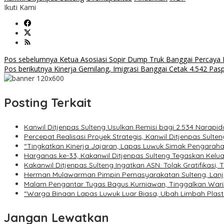
Ikuti Kami
Navigasi
Pos sebelumnya
Ketua Asosiasi Sopir Dump Truk Banggai Percaya
Pos berikutnya
Kinerja Gemilang, Imigrasi Banggai Cetak 4.542 Pas
pos
Posting Terkait
Kanwil Ditjenpas Sulteng Usulkan Remisi bagi 2.534 Narapi
Percepat Realisasi Proyek Strategis, Kanwil Ditjenpas Sul
“Tingkatkan Kinerja Jajaran, Lapas Luwuk Simak Pengaraha
Harganas ke-33, Kakanwil Ditjenpas Sulteng Tegaskan Kel
Kakanwil Ditjenpas Sulteng Ingatkan ASN: Tolak Gratifikasi
Herman Mulawarman Pimpin Pemasyarakatan Sulteng, Lanj
Malam Pengantar Tugas Bagus Kurniawan, Tinggalkan Waris
“Warga Binaan Lapas Luwuk Luar Biasa, Ubah Limbah Plasti
Jangan Lewatkan