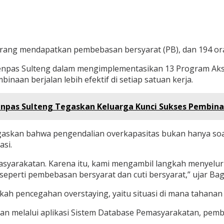
orang mendapatkan pembebasan bersyarat (PB), dan 194 ora
itjenpas Sulteng dalam mengimplementasikan 13 Program Ak
naan berjalan lebih efektif di setiap satuan kerja.
enpas Sulteng Tegaskan Keluarga Kunci Sukses Pembin
egaskan bahwa pengendalian overkapasitas bukan hanya so
si.
asyarakatan. Karena itu, kami mengambil langkah menyelur
eperti pembebasan bersyarat dan cuti bersyarat,” ujar Bag
ngkah pencegahan overstaying, yaitu situasi di mana tahan
anan melalui aplikasi Sistem Database Pemasyarakatan, pe