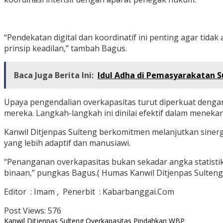
“Pendekatan digital dan koordinatif ini penting agar tida
prinsip keadilan,” tambah Bagus.
Baca Juga Berita Ini:
Idul Adha di Pemasyarakatan 
Upaya pengendalian overkapasitas turut diperkuat denga
mereka. Langkah-langkah ini dinilai efektif dalam meneka
Kanwil Ditjenpas Sulteng berkomitmen melanjutkan sine
yang lebih adaptif dan manusiawi.
“Penanganan overkapasitas bukan sekadar angka statistik
binaan,” pungkas Bagus.( Humas Kanwil Ditjenpas Sulteng 
Editor : Imam , Penerbit : Kabarbanggai.Com
Post Views:
576
Kanwil Ditjenpas Sulteng
Overkapasitas
Pindahkan
WBP