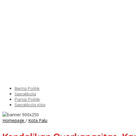
Berita Politik
Sepakbola
Partai Politik
Sepakbola Kita
Kendalikan
Homepage
/
Kota Palu
Overkapasitas,
Kanwil