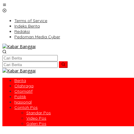
Lewati
ke
konten
Terms of Service
Indeks Berita
Redaksi
Pedoman Media Cyber
Berita
Olahraga
Otomatif
Politik
Nasional
Contoh Pos
Standar Pos
Video Pos
Galeri Pos