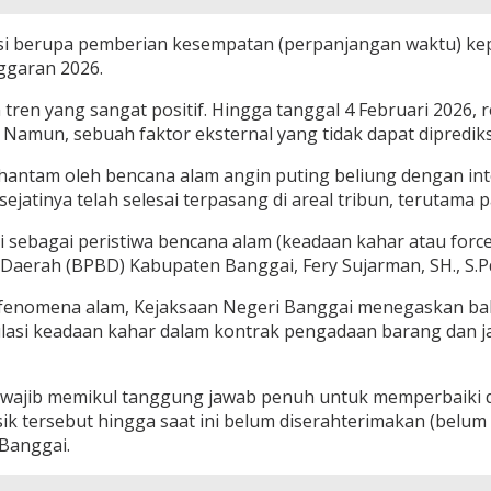
 berupa pemberian kesempatan (perpanjangan waktu) kepa
ggaran 2026.
en yang sangat positif. Hingga tanggal 4 Februari 2026, r
Namun, sebuah faktor eksternal yang tidak dapat diprediks
ihantam oleh bencana alam angin puting beliung dengan in
jatinya telah selesai terpasang di areal tribun, terutama 
urni sebagai peristiwa bencana alam (keadaan kahar atau fo
erah (BPBD) Kabupaten Banggai, Fery Sujarman, SH., S.Pd.
 fenomena alam, Kejaksaan Negeri Banggai menegaskan bahw
lasi keadaan kahar dalam kontrak pengadaan barang dan ja
p wajib memikul tanggung jawab penuh untuk memperbaiki 
isik tersebut hingga saat ini belum diserahterimakan (belu
Banggai.