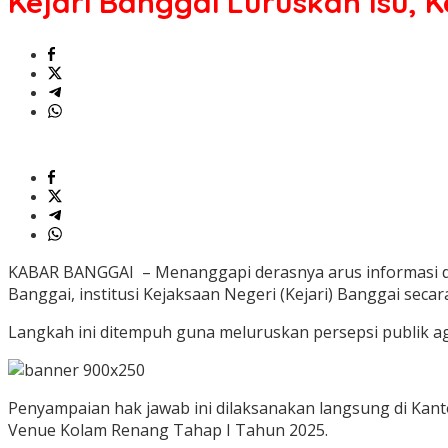
Kejari Banggai Luruskan Isu,
Isu,
Kerusakan
Venue
Kolam
Renang
Murni
Akibat
Puting
Beliung
KABAR BANGGAI – Menanggapi derasnya arus informasi dan 
Banggai, institusi Kejaksaan Negeri (Kejari) Banggai sec
Langkah ini ditempuh guna meluruskan persepsi publik agar
Penyampaian hak jawab ini dilaksanakan langsung di Kanto
Venue Kolam Renang Tahap I Tahun 2025.