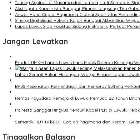
“Jaring Aspirasi di Masama dan Lamala, Lutfi Samaduri Si
Aksi Nyata Kapolresta Banggai, Pimpin Langsung Tim Gab
Anwar Hafid Cup di Pagimana Ciderai Sportivitas Pertandin
Sinergi Digitalisasi Hukum: Kajari Banggai Akbar Siap Wuj
Lapas Luwuk Siap Fasilitasi Sidang Elektronik, Perkuat Pera
Jangan Lewatkan
Produk UMKM Lapas Luwuk Laris Manis Diserbu Keluarga W
Lahan Sempit Bukan Halangan, Warga Binaan Lapas Luwuk
BPJS Kesehatan, Kemendagri, dan Pemprov Sulteng Perkuat
Remas Payudara Remaja di Luwuk, Pemuda 22 Tahun Ditang
Polresta Banggai Ringkus Pencuri Kabel PLN di Luwuk, Pelak
Semarak HUT RI ke-81, Cabjari Pagimana dan Koramil Gel
Tinggalkan Balasan