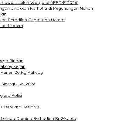
ap Kawal Usulan Warga di APBD-P 2026”
ungan Jinakkan Karhutla di Pegunungan Nuhon
gan
udkan Peradilan Cepat dan Hemat
dilan Modern
arga Binaan
 Panen 20 Kg Pakcoy
 Sinergi JKN 2026
kap Polisi
u Ternyata Residivis
ar Lomba Domino Berhadiah Rp20 Juta