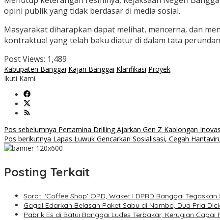
Menutup keterangan resminya, Kejaksaan Negeri Banggai
opini publik yang tidak berdasar di media sosial.
Masyarakat diharapkan dapat melihat, mencerna, dan meni
kontraktual yang telah baku diatur di dalam tata perunda
Post Views:
1,489
Kabupaten Banggai
Kajari Banggai
Klarifikasi
Proyek
Ikuti Kami
Navigasi
Pos sebelumnya
Pertamina Drilling Ajarkan Gen Z Kaplongan Inovas
Pos berikutnya
Lapas Luwuk Gencarkan Sosialisasi, Cegah Hantaviru
pos
Posting Terkait
Soroti ‘Coffee Shop’ OPD, Waket I DPRD Banggai Tegaskan 
Gagal Edarkan Belasan Paket Sabu di Nambo, Dua Pria Dic
Pabrik Es di Batui Banggai Ludes Terbakar, Kerugian Capai R