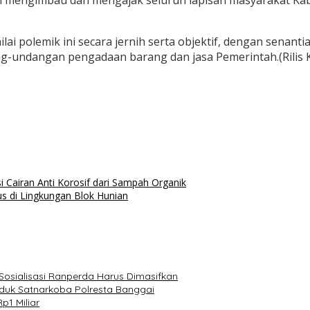
 mengimbau dan mengajak seluruh lapisan masyarakat Kab
lai polemik ini secara jernih serta objektif, dengan sena
ng-undangan pengadaan barang dan jasa Pemerintah.(Rilis K
i Cairan Anti Korosif dari Sampah Organik
s di Lingkungan Blok Hunian
Sosialisasi Ranperda Harus Dimasifkan
iduk Satnarkoba Polresta Banggai
p1 Miliar