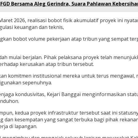
D Bersama Aleg Gerindra, Suara Pahlawan Kebersihan
Maret 2026, realisasi bobot fisik akumulatif proyek ini nya
gulasi keuangan dan teknis,
an bobot volume pekerjaan atap tribun yang sempat terpas
ah mulai berjalan. Pihak pelaksana proyek telah menunjukk
rhadap kerusakan atap tribun tersebut.
kan komitmen institusional mereka untuk terus mengawal, 
digunakan sepenuhnya.
jaga kondusivitas, Kejari Banggai menginformasikan statu
unduhon.
impun, kedua proyek infrastruktur tersebut saat ini statu
uang dan kesempatan yang sangat terbuka bagi pihak rekan
rja di lapangan.