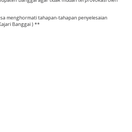
upaten Banggai agar tidak mudah terprovokasi oleh
ntiasa menghormati tahapan-tahapan penyelesaian
ajari Banggai ) **