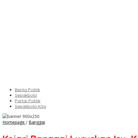
Berita Politik
Sepakbola
Partai Politik
Sepakbola Kita
Kejari
Homepage
/
Banggai
Banggai
Luruskan