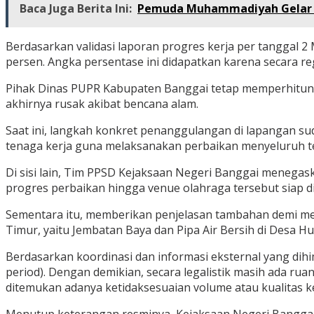
Baca Juga Berita Ini:
Pemuda Muhammadiyah Gelar FG
Berdasarkan validasi laporan progres kerja per tanggal 2 
persen. Angka persentase ini didapatkan karena secara re
Pihak Dinas PUPR Kabupaten Banggai tetap memperhitungk
akhirnya rusak akibat bencana alam.
Saat ini, langkah konkret penanggulangan di lapangan sud
tenaga kerja guna melaksanakan perbaikan menyeluruh te
Di sisi lain, Tim PPSD Kejaksaan Negeri Banggai menegas
progres perbaikan hingga venue olahraga tersebut siap 
Sementara itu, memberikan penjelasan tambahan demi men
Timur, yaitu Jembatan Baya dan Pipa Air Bersih di Desa H
Berdasarkan koordinasi dan informasi eksternal yang dih
period). Dengan demikian, secara legalistik masih ada r
ditemukan adanya ketidaksesuaian volume atau kualitas ke