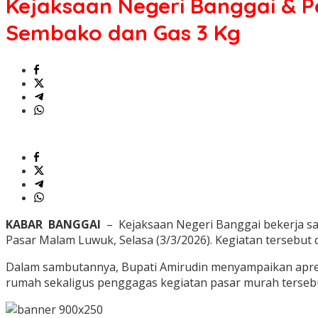
Kejaksaan Negeri Banggai & P
&
Pemda
Sembako dan Gas 3 Kg
Gelar
Pasar
Murah,
Bupati
Amirudin
Tambah
Subsidi
Sembako
dan
Gas
3
Kg
KABAR BANGGAI
– Kejaksaan Negeri Banggai bekerja sa
Pasar Malam Luwuk, Selasa (3/3/2026). Kegiatan tersebut 
Dalam sambutannya, Bupati Amirudin menyampaikan apresias
rumah sekaligus penggagas kegiatan pasar murah terseb