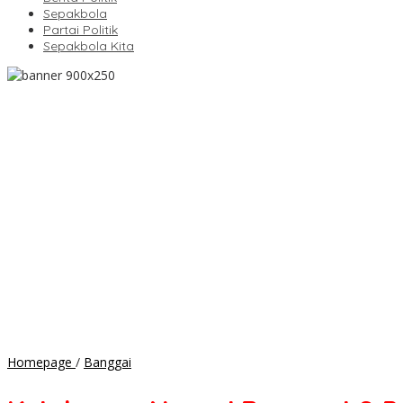
Sepakbola
Partai Politik
Sepakbola Kita
Kejaksaan
Homepage
/
Banggai
Negeri
Banggai