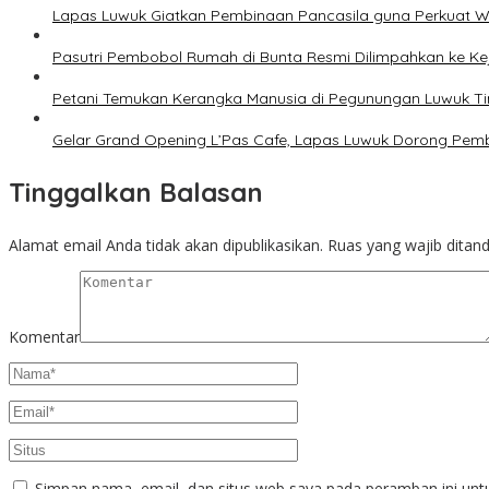
Lapas Luwuk Giatkan Pembinaan Pancasila guna Perkuat
Pasutri Pembobol Rumah di Bunta Resmi Dilimpahkan ke Ke
Petani Temukan Kerangka Manusia di Pegunungan Luwuk Ti
Gelar Grand Opening L’Pas Cafe, Lapas Luwuk Dorong Pe
Tinggalkan Balasan
Alamat email Anda tidak akan dipublikasikan.
Ruas yang wajib ditan
Komentar
Simpan nama, email, dan situs web saya pada peramban ini unt