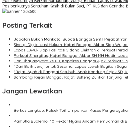
Navigasi
Pos sebelumnya
Berkah Ramadhan, Warga Binaan Lapas Luwuk Me
Pos berikutnya
Sentuhan Kasih di Bulan Suci, PT KLS dan Gerindra
pos
Posting Terkait
Jabatan Bukan Mahkota! Bupati Banggai Sentil Pejabat Yan
Sinergi Digitalisasi Hukum: Kajari Banggai Akbar Siap Wuj
Lapas Luwuk Siap Fasilitasi Sidang Elektronik, Perkuat Pera
Perkuat Sinergitas, Kajari Banggai Akbar SH MH Hadiri U
Hari Bhayangkara ke-80, Kapolres Banggai Ajak Perkuat S
“Dari Balik Jeruji untuk Sesama, Lapas Luwuk Bagikan Sayur
“Bejat! Ayah di Banggai Setubuhi Anak Kandung Sejak SD, K
Sambangi Kejari Banggai, Kajati Sulteng Zullikar Tanjung T
Jangan Lewatkan
Berkas Lengkap, Polsek Toili Limpahkan Kasus Pengeroyok
Karhutla Bualemo 10 Hektar Nyaris Ancam Pemukiman di 