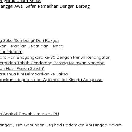
nghirup Udara Bebas
 Banggai Awali Safari Ramadhan Dengan Berbagi
g Suka ‘Sembunyi’ Dari Rakyat
udkan Peradilan Cepat dan Hemat
dilan Modern
pacara Hari Bhayangkara ke-80 Dengan Penuh Kehangatan
inergi dan Tabuh Genderang Perang Melawan Narkoba
an Hasil Panen Sendiri”
asusnya Kini Dilimpahkan ke Jaksa”
ekankan Integritas dan Optimalisasi Kinerja Adhyaksa
an Anak di Bawah Umur ke JPU
Banggai, Tim Gabungan Berjihad Padamkan Api Hingga Malam