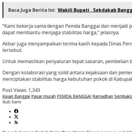
Baca Juga Berita Ini:
Wakili Bupati , Sekdakab Bang
“Kami bekerja sama dengan Pemda Banggai dan menjadi peng
dapat membantu menjaga stabilitas harga,” jelasnya.
Akbar juga menyampaikan terima kasih kepada Dinas Perd
tersebut.
Untuk memastikan penyaluran tepat sasaran, pembelian 
Dengan kolaborasi yang solid antara kejaksaan dan peme
menciptakan stabilitas harga kebutuhan pokok di Kabupat
Post Views:
1,343
Kajari Banggai
Pasar murah
PEMDA BANGGAI
Ramadhan
Sembak
Ikuti Kami