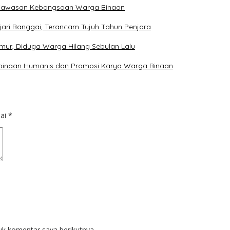
 Wawasan Kebangsaan Warga Binaan
jari Banggai, Terancam Tujuh Tahun Penjara
mur, Diduga Warga Hilang Sebulan Lalu
mbinaan Humanis dan Promosi Karya Warga Binaan
dai
*
uk komentar saya berikutnya.