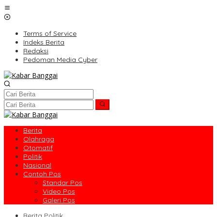
Lewati
ke
konten
Terms of Service
Indeks Berita
Redaksi
Pedoman Media Cyber
Berita
Olahraga
Otomatif
Politik
Nasional
Contoh Pos
Standar Pos
Video Pos
Galeri Pos
Berita Politik