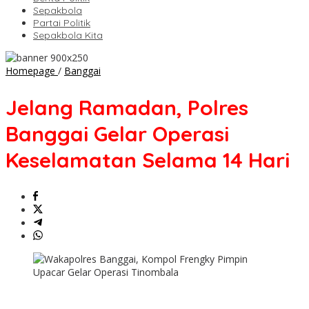
Sepakbola
Partai Politik
Sepakbola Kita
Jelang
Homepage
/
Banggai
Ramadan,
Polres
Jelang Ramadan, Polres
Banggai
Gelar
Banggai Gelar Operasi
Operasi
Keselamatan
Keselamatan Selama 14 Hari
Selama
14
Hari