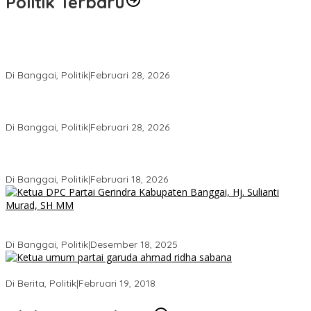
Politik Terbaru
Wakil Ketua I DPRD Banggai Soroti Krisis Air Bersih dan
Infrastruktur di Forum Musrenbang
Di Banggai, Politik
|
Februari 28, 2026
Gerindra Banggai Tolak Penundaan PAW, Sebut Proses Tidak
Sah Secara Prosedural
Di Banggai, Politik
|
Februari 28, 2026
Gerindra Pertanyakan Surat “Sakti” Penundaan PAW HS ke Ketua
DPRD Banggai
Di Banggai, Politik
|
Februari 18, 2026
Bukan Sekadar Seremonial, Hj. Sulianti Murad Bakar Semangat
Kader Gerindra di Sarasehan Politik
Di Banggai, Politik
|
Desember 18, 2025
Ini Dia Hubungan Partai Garuda dengan Gerindra
Di Berita, Politik
|
Februari 19, 2018