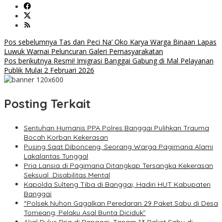
Navigasi
Pos sebelumnya
Tas dan Peci Na’ Oko Karya Warga Binaan Lapas
Luwuk Warnai Peluncuran Galeri Pemasyarakatan
pos
Pos berikutnya
Resmi! Imigrasi Banggai Gabung di Mal Pelayanan
Publik Mulai 2 Februari 2026
Posting Terkait
Sentuhan Humanis PPA Polres Banggai Pulihkan Trauma
Bocah Korban Kekerasan
Pusing Saat Dibonceng, Seorang Warga Pagimana Alami
Lakalantas Tunggal
Pria Lansia di Pagimana Ditangkap Tersangka Kekerasan
Seksual Disabilitas Mental
Kapolda Sulteng Tiba di Banggai, Hadiri HUT Kabupaten
Banggai
“Polsek Nuhon Gagalkan Peredaran 29 Paket Sabu di Desa
Tomeang, Pelaku Asal Bunta Diciduk”