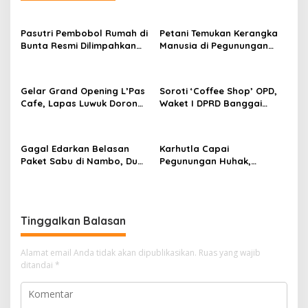
Pasutri Pembobol Rumah di
Petani Temukan Kerangka
Bunta Resmi Dilimpahkan
Manusia di Pegunungan
ke Kejari Banggai,
Luwuk Timur, Diduga Warga
Terancam Tujuh Tahun
Hilang Sebulan Lalu
Penjara
Gelar Grand Opening L’Pas
Soroti ‘Coffee Shop’ OPD,
Cafe, Lapas Luwuk Dorong
Waket I DPRD Banggai
Pembinaan Humanis dan
Tegaskan Sosialisasi
Promosi Karya Warga
Ranperda Harus
Binaan
Dimasifkan
Gagal Edarkan Belasan
Karhutla Capai
Paket Sabu di Nambo, Dua
Pegunungan Huhak,
Pria Diciduk Satnarkoba
Pemukiman Warga Selamat
Polresta Banggai
Meski Titik Api di Ketinggian
Masih Dipantau
Tinggalkan Balasan
Alamat email Anda tidak akan dipublikasikan.
Ruas yang wajib
ditandai
*