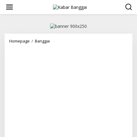
Lewati
ke
konten
BM
Homepage
/
Banggai
Combined
FC
Karaton
Juara
Turnamen
Fun
Football
Community
Alun-
Alun
Luwuk
2025