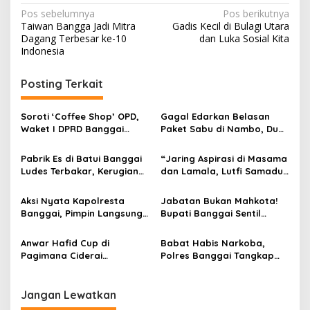
Navigasi
Pos sebelumnya
Pos berikutnya
Taiwan Bangga Jadi Mitra
Gadis Kecil di Bulagi Utara
pos
Dagang Terbesar ke-10
dan Luka Sosial Kita
Indonesia
Posting Terkait
Soroti ‘Coffee Shop’ OPD,
Gagal Edarkan Belasan
Waket I DPRD Banggai
Paket Sabu di Nambo, Dua
Tegaskan Sosialisasi
Pria Diciduk Satnarkoba
Ranperda Harus
Polresta Banggai
Pabrik Es di Batui Banggai
“Jaring Aspirasi di Masama
Dimasifkan
Ludes Terbakar, Kerugian
dan Lamala, Lutfi Samaduri
Capai Rp1 Miliar
Siap Kawal Usulan Warga
di APBD-P 2026”
Aksi Nyata Kapolresta
Jabatan Bukan Mahkota!
Banggai, Pimpin Langsung
Bupati Banggai Sentil
Tim Gabungan Jinakkan
Pejabat Yang Suka
Karhutla di Pegunungan
‘Sembunyi’ Dari Rakyat
Anwar Hafid Cup di
Babat Habis Narkoba,
Nuhon
Pagimana Ciderai
Polres Banggai Tangkap
Sportivitas Pertandingan
Dua Pengedar Sabu Toili
Jangan Lewatkan