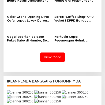
Bunta Resmi Dilimpahkan
Manusia di Pegunungan
ke Kejari Banggai,
Luwuk Timur, Diduga Warga
Terancam Tujuh Tahun
Hilang Sebulan Lalu
Penjara
Gelar Grand Opening L’Pas
Soroti ‘Coffee Shop’ OPD,
Cafe, Lapas Luwuk Dorong
Waket I DPRD Banggai
Pembinaan Humanis dan
Tegaskan Sosialisasi
Promosi Karya Warga
Ranperda Harus
Binaan
Dimasifkan
Gagal Edarkan Belasan
Karhutla Capai
Paket Sabu di Nambo, Dua
Pegunungan Huhak,
Pria Diciduk Satnarkoba
Pemukiman Warga Selamat
Polresta Banggai
Meski Titik Api di Ketinggian
Masih Dipantau
View More
IKLAN PEMDA BANGGAI & FORKOMPIMDA