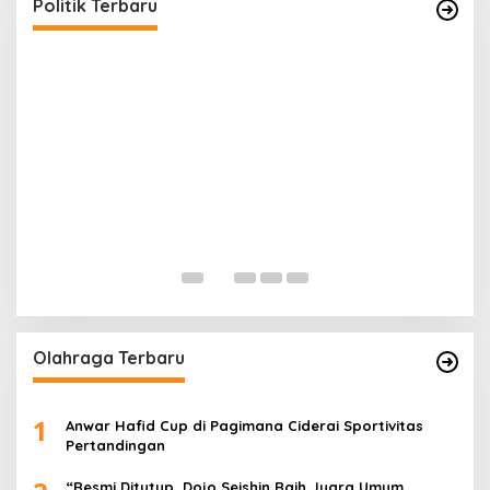
Di Banggai, Politik
|
Februari 28, 2026
Politik Terbaru
G
P
Di 
Olahraga Terbaru
1
Anwar Hafid Cup di Pagimana Ciderai Sportivitas
Pertandingan
“Resmi Ditutup, Dojo Seishin Raih Juara Umum