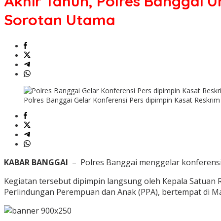
Akhir Tahun, Polres Banggai 
Banggai
Ungkap
Sorotan Utama
Empat
Kasus
Kriminal
Berat,
Pembunuhan
Jadi
Sorotan
Utama
Polres Banggai Gelar Konferensi Pers dipimpin Kasat Reskri
KABAR BANGGAI
– Polres Banggai menggelar konferensi 
Kegiatan tersebut dipimpin langsung oleh Kepala Satuan R
Perlindungan Perempuan dan Anak (PPA), bertempat di Map