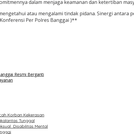
 komitmennya dalam menjaga keamanan dan ketertiban masy
engetahui atau mengalami tindak pidana. Sinergi antara p
Konferensi Per Polres Banggai )**
Banggai Resmi Berganti
layanan
cah Korban Kekerasan
kalantas Tunggal
sual Disabilitas Mental
anggai