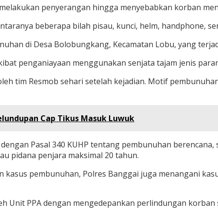
ru melakukan penyerangan hingga menyebabkan korban meni
ntaranya beberapa bilah pisau, kunci, helm, handphone, se
uhan di Desa Bolobungkang, Kecamatan Lobu, yang terjadi 
akibat penganiayaan menggunakan senjata tajam jenis para
n oleh tim Resmob sehari setelah kejadian. Motif pembunuh
elundupan Cap Tikus Masuk Luwuk
dengan Pasal 340 KUHP tentang pembunuhan berencana, subs
u pidana penjara maksimal 20 tahun.
n kasus pembunuhan, Polres Banggai juga menangani kas
leh Unit PPA dengan mengedepankan perlindungan korban 