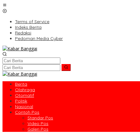
Lewati
ke
konten
Terms of Service
Indeks Berita
Redaksi
Pedoman Media Cyber
Berita
Olahraga
Otomatif
Politik
Nasional
Contoh Pos
Standar Pos
Video Pos
Galeri Pos