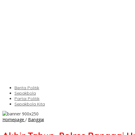
Berita Politik
Sepakbola
Partai Politik
Sepakbola Kita
Akhir
Homepage
/
Banggai
Tahun,
Polres