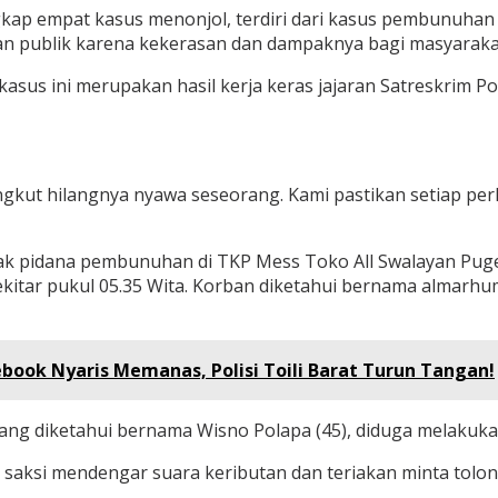
gkap empat kasus menonjol, terdiri dari kasus pembunuha
 publik karena kekerasan dan dampaknya bagi masyaraka
us ini merupakan hasil kerja keras jajaran Satreskrim Po
t hilangnya nyawa seseorang. Kami pastikan setiap perkar
ak pidana pembunuhan di TKP Mess Toko All Swalayan Pug
 sekitar pukul 05.35 Wita. Korban diketahui bernama alma
book Nyaris Memanas, Polisi Toili Barat Turun Tangan!
P, yang diketahui bernama Wisno Polapa (45), diduga mel
 saksi mendengar suara keributan dan teriakan minta tolon