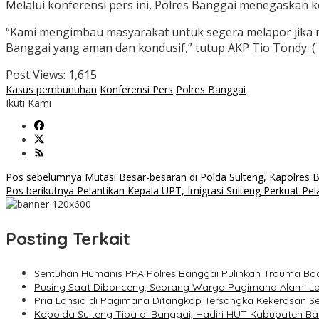
Melalui konferensi pers ini, Polres Banggai menegaskan
“Kami mengimbau masyarakat untuk segera melapor jika m
Banggai yang aman dan kondusif,” tutup AKP Tio Tondy. ( 
Post Views:
1,615
Kasus pembunuhan
Konferensi Pers
Polres Banggai
Ikuti Kami
Navigasi
Pos sebelumnya
Mutasi Besar-besaran di Polda Sulteng, Kapolres 
Pos berikutnya
Pelantikan Kepala UPT, Imigrasi Sulteng Perkuat Pe
pos
Posting Terkait
Sentuhan Humanis PPA Polres Banggai Pulihkan Trauma Bo
Pusing Saat Dibonceng, Seorang Warga Pagimana Alami La
Pria Lansia di Pagimana Ditangkap Tersangka Kekerasan Sek
Kapolda Sulteng Tiba di Banggai, Hadiri HUT Kabupaten B