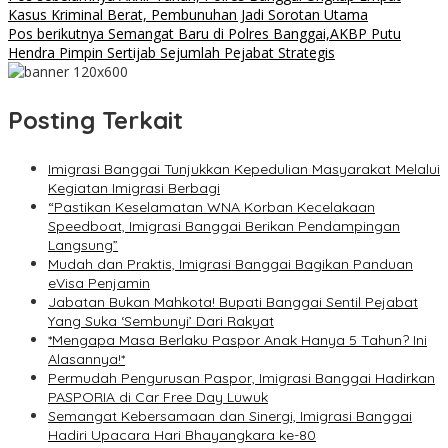
Navigasi
Kasus Kriminal Berat, Pembunuhan Jadi Sorotan Utama
pos
Pos berikutnya
Semangat Baru di Polres Banggai,AKBP Putu
Hendra Pimpin Sertijab Sejumlah Pejabat Strategis
Posting Terkait
Imigrasi Banggai Tunjukkan Kepedulian Masyarakat Melalui
Kegiatan Imigrasi Berbagi
“Pastikan Keselamatan WNA Korban Kecelakaan
Speedboat, Imigrasi Banggai Berikan Pendampingan
Langsung”
Mudah dan Praktis, Imigrasi Banggai Bagikan Panduan
eVisa Penjamin
Jabatan Bukan Mahkota! Bupati Banggai Sentil Pejabat
Yang Suka ‘Sembunyi’ Dari Rakyat
*Mengapa Masa Berlaku Paspor Anak Hanya 5 Tahun? Ini
Alasannya!*
Permudah Pengurusan Paspor, Imigrasi Banggai Hadirkan
PASPORIA di Car Free Day Luwuk
Semangat Kebersamaan dan Sinergi, Imigrasi Banggai
Hadiri Upacara Hari Bhayangkara ke-80