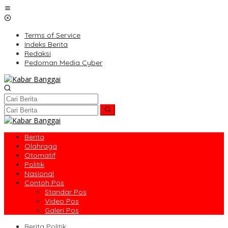
Lewati
ke
konten
Terms of Service
Indeks Berita
Redaksi
Pedoman Media Cyber
Berita
Olahraga
Otomatif
Politik
Nasional
Contoh Pos
Standar Pos
Video Pos
Galeri Pos
Berita Politik