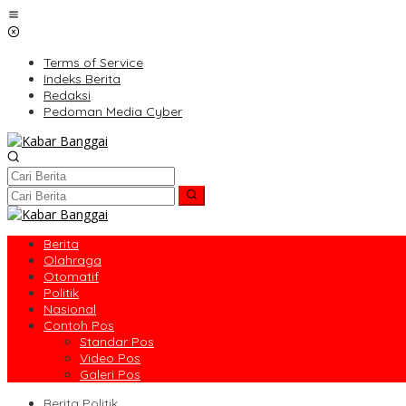
Lewati
ke
konten
Terms of Service
Indeks Berita
Redaksi
Pedoman Media Cyber
Berita
Olahraga
Otomatif
Politik
Nasional
Contoh Pos
Standar Pos
Video Pos
Galeri Pos
Berita Politik