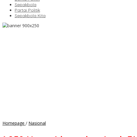
Sepakbola
Partai Politik
Sepakbola Kita
1.052
Homepage
/
Nasional
Narapidana
dan