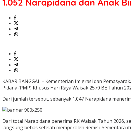
1.052 Narapidana dan Anak B
Anak
Binaan
Terima
RK
dan
PMP
Khusus
Waisak
Tahun
2026
KABAR BANGGAI – Kementerian Imigrasi dan Pemasyarakat
Pidana (PMP) Khusus Hari Raya Waisak 2570 BE Tahun 202
Dari jumlah tersebut, sebanyak 1.047 Narapidana mener
Dari total Narapidana penerima RK Waisak Tahun 2026, 
langsung bebas setelah memperoleh Remisi. Sementara it