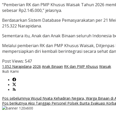
“Pemberian RK dan PMP Khusus Waisak Tahun 2026 memb
sebesar Rp2.145.000,” jelasnya.
Berdasarkan Sistem Database Pemasyarakatan per 21 Mei 2
215.322 Narapidana.
Sementara itu, Anak dan Anak Binaan seluruh Indonesia b
Melalui pemberian RK dan PMP Khusus Waisak, Ditjenpas b
mempersiapkan diri kembali berintegrasi secara sehat dan
Post Views:
547
1.052 Narapidana
2026
Anak Binaan
RK dan PMP Khusus
Waisak
Ikuti Kami
Navigasi
Pos sebelumnya
Wujud Nyata Kehadiran Negara, Warga Binaan di A
Pos berikutnya
Aksi Tanggap Personel Polsek Bunta Evakuasi Korb
pos