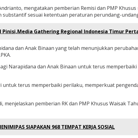
s Andrianto, mengatakan pemberian Remisi dan PMP Khusu
an substantif sesuai ketentuan peraturan perundang-undan
 Pinisi,Media Gathering Regional Indonesia Timur Per
ana dan Anak Binaan yang telah menunjukkan perubahan pe
LPKA.
gi Narapidana dan Anak Binaan untuk terus memperbaiki di
 untuk terus memperbaiki perilaku, memperkuat pengendalia
di, menjelaskan pemberian RK dan PMP Khusus Waisak Tahu
ENIMIPAS SIAPAKAN 968 TEMPAT KERJA SOSIAL