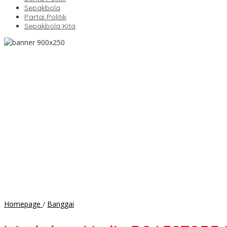
Sepakbola
Partai Politik
Sepakbola Kita
Workshop
Homepage
/
Banggai
Media
ROAESTORE,Strategi