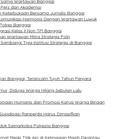
 Bersama Wartawan Banggai
 Pers dan Akademisi
n Keterbukaan Bersama Jurnalis Banggai
omunikasi Harmonis Dengan Wartawan Luwuk
 Polres Banggai
igrasi Kelas II Non TPI Banggai
an Wartawan Mitra Strategis Polri
ambangi Tiga Institusi Strategis di Banggai
jari Banggai, Terancam Tujuh Tahun Penjara
mur, Diduga Warga Hilang Sebulan Lalu
mbinaan Humanis dan Promosi Karya Warga Binaan
Sosialisasi Ranperda Harus Dimasifkan
iduk Satnarkoba Polresta Banggai
t Meski Titik Api di Ketinggian Masih Dipantau