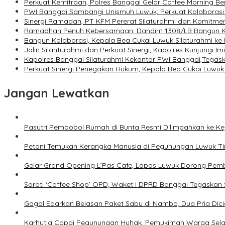
Perkuat Kemitraan, Polres Banggai Gelar Coffee Morning
PWI Banggai Sambangi Unismuh Luwuk, Perkuat Kolaborasi
Sinergi Ramadan, PT KFM Pererat Silaturahmi dan Komitme
Ramadhan Penuh Kebersamaan, Dandim 1308/LB Bangun K
Bangun Kolaborasi, Kepala Bea Cukai Luwuk Silaturahmi ke
Jalin Silahturahmi dan Perkuat Sinergi, Kapolres Kunjungi Im
Kapolres Banggai Silaturahmi Kekantor PWI Banggai,Tegask
Perkuat Sinergi Penegakan Hukum, Kepala Bea Cukai Luwuk S
Jangan Lewatkan
Pasutri Pembobol Rumah di Bunta Resmi Dilimpahkan ke Ke
Petani Temukan Kerangka Manusia di Pegunungan Luwuk Ti
Gelar Grand Opening L’Pas Cafe, Lapas Luwuk Dorong Pe
Soroti ‘Coffee Shop’ OPD, Waket I DPRD Banggai Tegaskan 
Gagal Edarkan Belasan Paket Sabu di Nambo, Dua Pria Dic
Karhutla Capai Pegunungan Huhak, Pemukiman Warga Selama