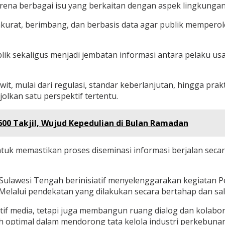
 karena berbagai isu yang berkaitan dengan aspek lingkungan,
akurat, berimbang, dan berbasis data agar publik memper
lik sekaligus menjadi jembatan informasi antara pelaku u
it, mulai dari regulasi, standar keberlanjutan, hingga p
olkan satu perspektif tertentu.
600 Takjil, Wujud Kepedulian di Bulan Ramadan
ntuk memastikan proses diseminasi informasi berjalan secar
Sulawesi Tengah berinisiatif menyelenggarakan kegiatan 
Melalui pendekatan yang dilakukan secara bertahap dan sa
tif media, tetapi juga membangun ruang dialog dan kolabo
ih optimal dalam mendorong tata kelola industri perkebuna