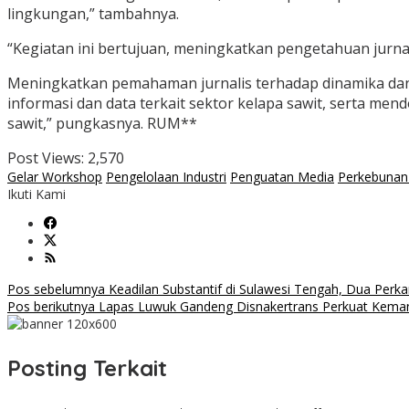
lingkungan,” tambahnya.
“Kegiatan ini bertujuan, meningkatkan pengetahuan jurnal
Meningkatkan pemahaman jurnalis terhadap dinamika dan i
informasi dan data terkait sektor kelapa sawit, serta me
sawit,” pungkasnya. RUM**
Post Views:
2,570
Gelar Workshop
Pengelolaan Industri
Penguatan Media
Perkebunan
Ikuti Kami
Navigasi
Pos sebelumnya
Keadilan Substantif di Sulawesi Tengah, Dua Perkar
Pos berikutnya
Lapas Luwuk Gandeng Disnakertrans Perkuat Kemand
pos
Posting Terkait