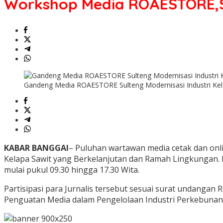
Workshop Media ROAESTORE,St
Kelola
Potensi
Perkebunan
Kelapa
Sawit
Gandeng Media ROAESTORE Sulteng Modernisasi Industri Kel
KABAR BANGGAI
– Puluhan wartawan media cetak dan on
Kelapa Sawit yang Berkelanjutan dan Ramah Lingkungan. K
mulai pukul 09.30 hingga 17.30 Wita.
Partisipasi para Jurnalis tersebut sesuai surat undangan
Penguatan Media dalam Pengelolaan Industri Perkebunan