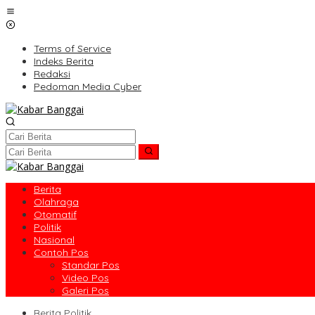
Lewati
ke
konten
Terms of Service
Indeks Berita
Redaksi
Pedoman Media Cyber
Berita
Olahraga
Otomatif
Politik
Nasional
Contoh Pos
Standar Pos
Video Pos
Galeri Pos
Berita Politik