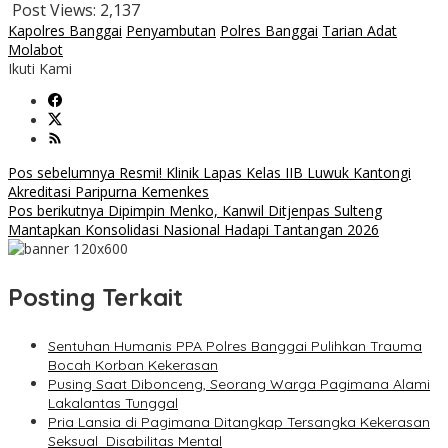
Post Views:
2,137
Kapolres Banggai
Penyambutan
Polres Banggai
Tarian Adat
Molabot
Ikuti Kami
Navigasi
Pos sebelumnya
Resmi! Klinik Lapas Kelas IIB Luwuk Kantongi
Akreditasi Paripurna Kemenkes
pos
Pos berikutnya
Dipimpin Menko, Kanwil Ditjenpas Sulteng
Mantapkan Konsolidasi Nasional Hadapi Tantangan 2026
Posting Terkait
Sentuhan Humanis PPA Polres Banggai Pulihkan Trauma
Bocah Korban Kekerasan
Pusing Saat Dibonceng, Seorang Warga Pagimana Alami
Lakalantas Tunggal
Pria Lansia di Pagimana Ditangkap Tersangka Kekerasan
Seksual Disabilitas Mental