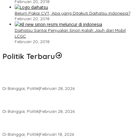
Februari 20, 2018
Belum Pakai CVT, Apa yang Ditakuti Daihatsu Indonesia?
Februari 20, 2018
Daihatsu Santai Penjualan Sirion Kalah Jauh dari Mobil
LCGC
Februari 20, 2018
Politik Terbaru
Wakil Ketua I DPRD Banggai Soroti Krisis Air Bersih dan
Infrastruktur di Forum Musrenbang
Di Banggai, Politik
|
Februari 28, 2026
Gerindra Banggai Tolak Penundaan PAW, Sebut Proses Tidak
Sah Secara Prosedural
Di Banggai, Politik
|
Februari 28, 2026
Gerindra Pertanyakan Surat “Sakti” Penundaan PAW HS ke Ketua
DPRD Banggai
Di Banggai, Politik
|
Februari 18, 2026