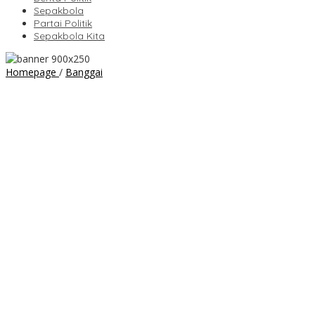
Sepakbola
Partai Politik
Sepakbola Kita
Tradisi
Homepage
/
Banggai
dan
Budaya
Warnai
Penyambutan
Kapolres
Banggai
Baru