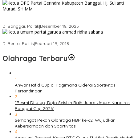
Bukan Sekadar Seremonial, Hj. Sulianti Murad Bakar Semangat
Kader Gerindra di Sarasehan Politik
Di Banggai, Politik
|
Desember 18, 2025
Ini Dia Hubungan Partai Garuda dengan Gerindra
Di Berita, Politik
|
Februari 19, 2018
Olahraga Terbaru
1
Anwar Hafid Cup di Pagimana Ciderai Sportivitas
Pertandingan
2
“Resmi Ditutup, Dojo Seishin Raih Juara Umum Kapolres
Banggai Cup 2026”
3
Semangat Pekan Olahraga HBP ke-62, Wujudkan
Kebersamaan dan Sportivitas
4
Apresiasi Prestasi, Ketua BTC Guyur 13 Atlet Peraih Medali