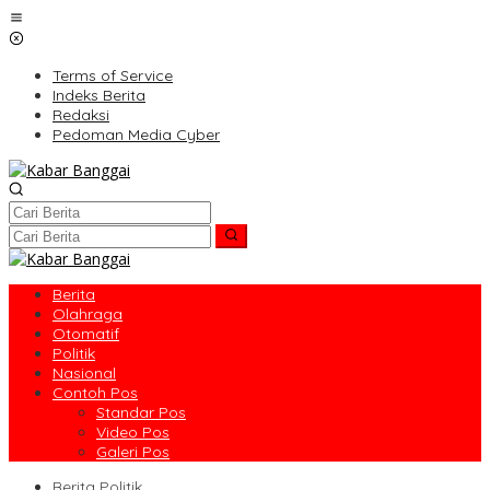
Lewati
ke
konten
Terms of Service
Indeks Berita
Redaksi
Pedoman Media Cyber
Berita
Olahraga
Otomatif
Politik
Nasional
Contoh Pos
Standar Pos
Video Pos
Galeri Pos
Berita Politik