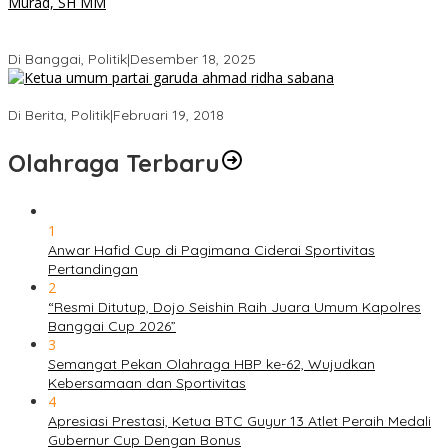
Bukan Sekadar Seremonial, Hj. Sulianti Murad Bakar Semangat
Kader Gerindra di Sarasehan Politik
Di Banggai, Politik
|
Desember 18, 2025
Ini Dia Hubungan Partai Garuda dengan Gerindra
Di Berita, Politik
|
Februari 19, 2018
Olahraga Terbaru
1
Anwar Hafid Cup di Pagimana Ciderai Sportivitas
Pertandingan
2
“Resmi Ditutup, Dojo Seishin Raih Juara Umum Kapolres
Banggai Cup 2026”
3
Semangat Pekan Olahraga HBP ke-62, Wujudkan
Kebersamaan dan Sportivitas
4
Apresiasi Prestasi, Ketua BTC Guyur 13 Atlet Peraih Medali
Gubernur Cup Dengan Bonus