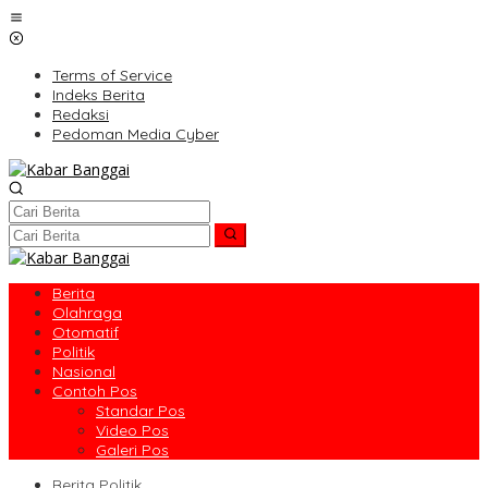
Lewati
ke
konten
Terms of Service
Indeks Berita
Redaksi
Pedoman Media Cyber
Berita
Olahraga
Otomatif
Politik
Nasional
Contoh Pos
Standar Pos
Video Pos
Galeri Pos
Berita Politik