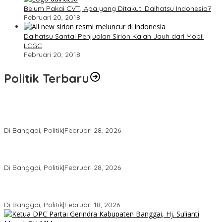
Belum Pakai CVT, Apa yang Ditakuti Daihatsu Indonesia?
Februari 20, 2018
Daihatsu Santai Penjualan Sirion Kalah Jauh dari Mobil
LCGC
Februari 20, 2018
Politik Terbaru
Wakil Ketua I DPRD Banggai Soroti Krisis Air Bersih dan
Infrastruktur di Forum Musrenbang
Di Banggai, Politik
|
Februari 28, 2026
Gerindra Banggai Tolak Penundaan PAW, Sebut Proses Tidak
Sah Secara Prosedural
Di Banggai, Politik
|
Februari 28, 2026
Gerindra Pertanyakan Surat “Sakti” Penundaan PAW HS ke Ketua
DPRD Banggai
Di Banggai, Politik
|
Februari 18, 2026