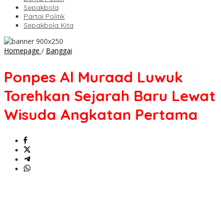
Sepakbola
Partai Politik
Sepakbola Kita
Ponpes
Homepage
/
Banggai
Al
Muraad
Ponpes Al Muraad Luwuk
Luwuk
Torehkan
Torehkan Sejarah Baru Lewat
Sejarah
Baru
Wisuda Angkatan Pertama
Lewat
Wisuda
Angkatan
Pertama