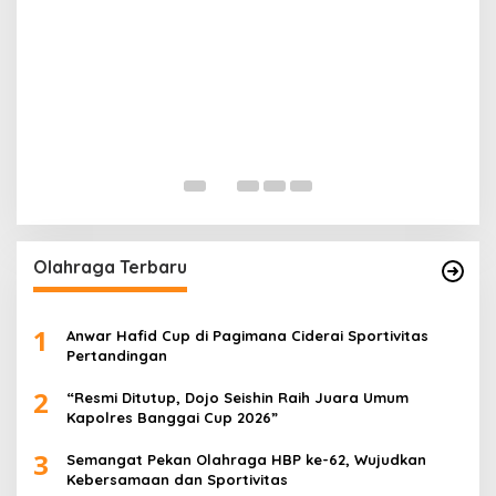
G
P
Di 
Olahraga Terbaru
1
Anwar Hafid Cup di Pagimana Ciderai Sportivitas
Pertandingan
2
“Resmi Ditutup, Dojo Seishin Raih Juara Umum
Kapolres Banggai Cup 2026”
3
Semangat Pekan Olahraga HBP ke-62, Wujudkan
Kebersamaan dan Sportivitas