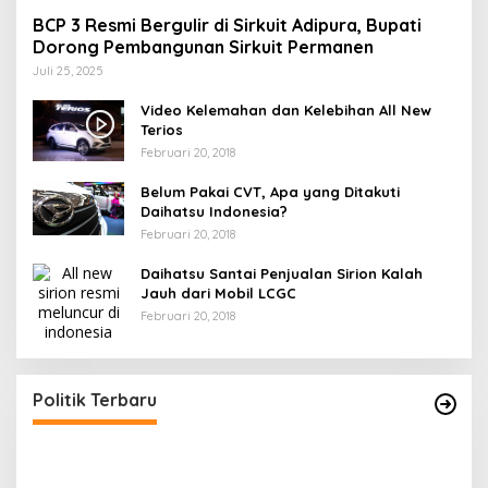
BCP 3 Resmi Bergulir di Sirkuit Adipura, Bupati
Dorong Pembangunan Sirkuit Permanen
Juli 25, 2025
Video Kelemahan dan Kelebihan All New
Terios
Februari 20, 2018
Belum Pakai CVT, Apa yang Ditakuti
Daihatsu Indonesia?
Februari 20, 2018
Daihatsu Santai Penjualan Sirion Kalah
Jauh dari Mobil LCGC
Februari 20, 2018
r
Gerindra Banggai Tolak Penundaan PAW,
ng
Sebut Proses Tidak Sah Secara Prosedural
Di Banggai, Politik
|
Februari 28, 2026
Politik Terbaru