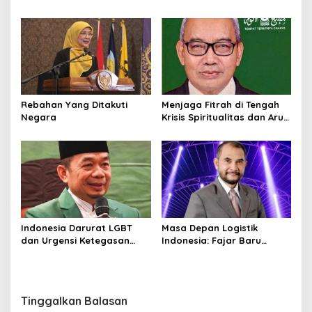
Menuju Integritas
Ditemukan
Kebangsaan
Rebahan Yang Ditakuti
Menjaga Fitrah di Tengah
Negara
Krisis Spiritualitas dan Arus
Budaya Global
Indonesia Darurat LGBT
Masa Depan Logistik
dan Urgensi Ketegasan
Indonesia: Fajar Baru
Hukum
Pasca Merger BUMN
Dibawah Danantara
Tinggalkan Balasan