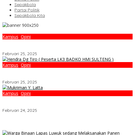
Sepakbola
Partai Politik
Sepakbola Kita
Kampus
,
Opini
Membangun Harmoni : Upaya Pemerintah Dalam Menyelesaikan
Perbedaan Pemahaman Islam
Februari 25, 2025
Kampus
,
Opini
Pendalaman NDP : Konflik Sosial dan Relasi Umat
Beragama,Perspektif NDP HMI Dalam Membangun Toleransi
Februari 25, 2025
Kampus
,
Opini
Pemberian IUP kepada Ormas dan Kampus Picu
Kontroversi,Kebijakan Bermasalah atau Solusi Ekonomi?
Februari 24, 2025
Produk UMKM Lapas Luwuk Laris Manis Diserbu Keluarga Warga
Binaan