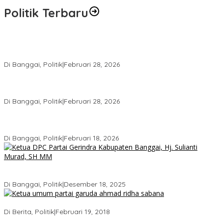
Politik Terbaru
Wakil Ketua I DPRD Banggai Soroti Krisis Air Bersih dan
Infrastruktur di Forum Musrenbang
Di Banggai, Politik
|
Februari 28, 2026
Gerindra Banggai Tolak Penundaan PAW, Sebut Proses Tidak
Sah Secara Prosedural
Di Banggai, Politik
|
Februari 28, 2026
Gerindra Pertanyakan Surat “Sakti” Penundaan PAW HS ke Ketua
DPRD Banggai
Di Banggai, Politik
|
Februari 18, 2026
Bukan Sekadar Seremonial, Hj. Sulianti Murad Bakar Semangat
Kader Gerindra di Sarasehan Politik
Di Banggai, Politik
|
Desember 18, 2025
Ini Dia Hubungan Partai Garuda dengan Gerindra
Di Berita, Politik
|
Februari 19, 2018