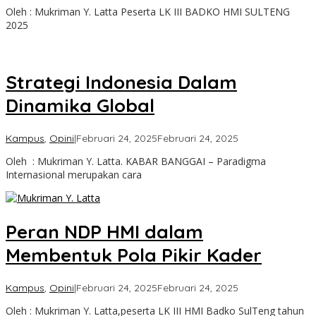
Admin
Oleh : Mukriman Y. Latta Peserta LK III BADKO HMI SULTENG
Kabar
2025
Banggai
Strategi Indonesia Dalam
Dinamika Global
oleh
Kampus
,
Opini
|
Februari 24, 2025
Februari 24, 2025
Admin
Oleh : Mukriman Y. Latta. KABAR BANGGAI – Paradigma
Kabar
Internasional merupakan cara
Banggai
Peran NDP HMI dalam
Membentuk Pola Pikir Kader
oleh
Kampus
,
Opini
|
Februari 24, 2025
Februari 24, 2025
Admin
Oleh : Mukriman Y. Latta,peserta LK III HMI Badko SulTeng tahun
Kabar