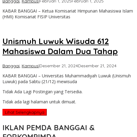
oleh
Banggai
,
Kampus
|
Februari 1, 2025
Februari 1, 2025
Admin
KABAR BANGGAI – Ketua Komisariat Himpunan Mahasiswa Islam
Kabar
(HMI) Komisariat FISIP Universitas
Banggai
Unismuh Luwuk Wisuda 612
Mahasiswa Dalam Dua Tahap
oleh
Banggai
,
Kampus
|
Desember 21, 2024
Desember 21, 2024
Admin
KABAR BANGGAI – Universitas Muhammadiyah Luwuk (Unismuh
Kabar
Luwuk) pada Sabtu (21/12) mewisuda
Banggai
Tidak Ada Lagi Postingan yang Tersedia.
Tidak ada lagi halaman untuk dimuat.
Lihat Selengkapnya
IKLAN PEMDA BANGGAI &
FORKOMPIMDA