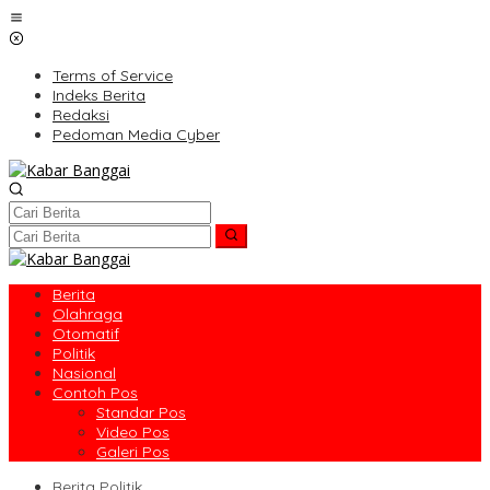
Lewati
ke
konten
Terms of Service
Indeks Berita
Redaksi
Pedoman Media Cyber
Berita
Olahraga
Otomatif
Politik
Nasional
Contoh Pos
Standar Pos
Video Pos
Galeri Pos
Berita Politik