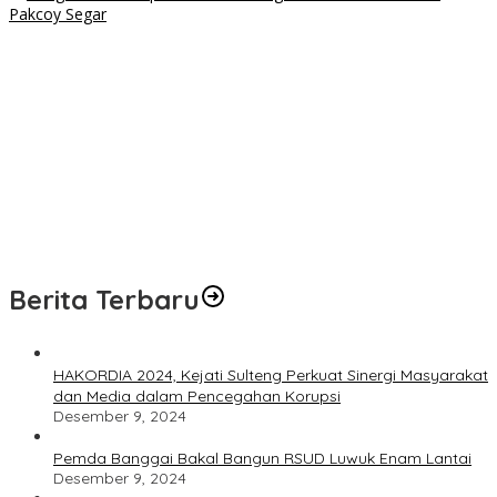
Lahan Sempit Bukan Halangan, Warga Binaan Lapas Luwuk
Panen 20 Kg Pakcoy
BPJS Kesehatan, Kemendagri, dan Pemprov Sulteng Perkuat
Sinergi JKN 2026
Remas Payudara Remaja di Luwuk, Pemuda 22 Tahun
Ditangkap Polisi
Polresta Banggai Ringkus Pencuri Kabel PLN di Luwuk, Pelaku
Ternyata Residivis
Berita Terbaru
HAKORDIA 2024, Kejati Sulteng Perkuat Sinergi Masyarakat
dan Media dalam Pencegahan Korupsi
Desember 9, 2024
Pemda Banggai Bakal Bangun RSUD Luwuk Enam Lantai
Desember 9, 2024