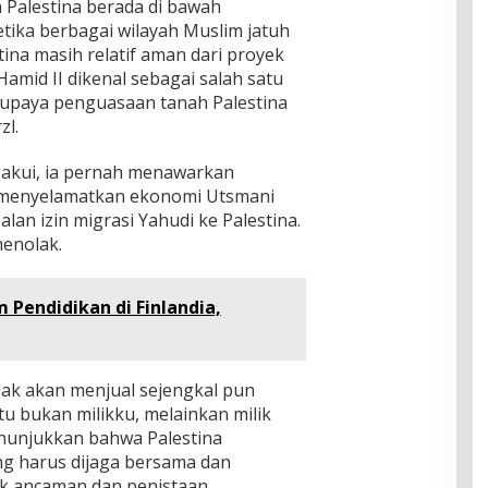
 Palestina berada di bawah
tika berbagai wilayah Muslim jatuh
tina masih relatif aman dari proyek
 Hamid II dikenal sebagai salah satu
upaya penguasaan tanah Palestina
zl.
akui, ia pernah menawarkan
k menyelamatkan ekonomi Utsmani
lan izin migrasi Yahudi ke Palestina.
enolak.
m Pendidikan di Finlandia,
idak akan menjual sejengkal pun
tu bukan milikku, melainkan milik
enunjukkan bahwa Palestina
g harus dijaga bersama dan
uk ancaman dan penistaan.