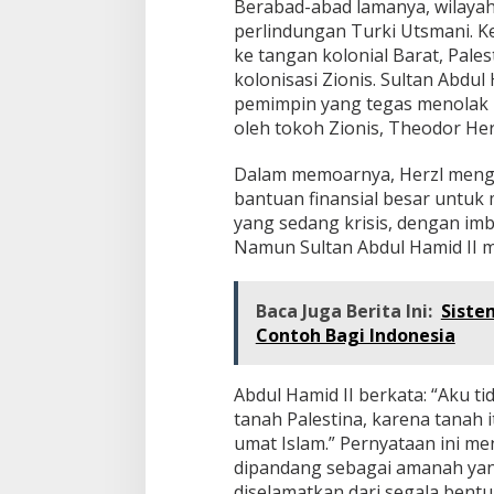
Berabad-abad lamanya, wilayah
perlindungan Turki Utsmani. Ke
ke tangan kolonial Barat, Pales
kolonisasi Zionis. Sultan Abdul
pemimpin yang tegas menolak 
oleh tokoh Zionis, Theodor Her
Dalam memoarnya, Herzl meng
bantuan finansial besar untu
yang sedang krisis, dengan imba
Namun Sultan Abdul Hamid II m
Baca Juga Berita Ini:
Siste
Contoh Bagi Indonesia
Abdul Hamid II berkata: “Aku t
tanah Palestina, karena tanah i
umat Islam.” Pernyataan ini m
dipandang sebagai amanah yan
diselamatkan dari segala bent