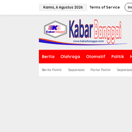
Lewati
ke
Kamis, 6 Agustus 2026
Terms of Service
In
konten
Berita
Olahraga
Otomatif
Politik
Berita Politik
Sepakbola
Partai Politik
Sepakbol