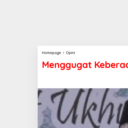
Menggugat
Homepage
/
Opini
Keberadaan
Menggugat Keberada
Negara
Zionis
Israel