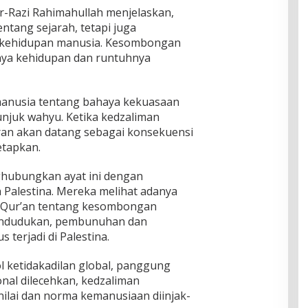
r-Razi Rahimahullah menjelaskan,
entang sejarah, tetapi juga
m kehidupan manusia. Kesombongan
ya kehidupan dan runtuhnya
manusia tentang bahaya kekuasaan
unjuk wahyu. Ketika kedzaliman
an akan datang sebagai konsekuensi
etapkan.
hubungkan ayat ini dengan
ah Palestina. Mereka melihat adanya
-Qur’an tentang kesombongan
pendudukan, pembunuhan dan
terjadi di Palestina.
ol ketidakadilan global, panggung
nal dilecehkan, kedzaliman
nilai dan norma kemanusiaan diinjak-