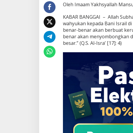
Oleh Imaam Yakhsyallah Mans
KABAR BANGGAI – Allah Subhan
wahyukan kepada Bani Israil di 
benar-benar akan berbuat kerus
benar akan menyombongkan d
besar.” (Q.S. Al-Isra’ [17]: 4)