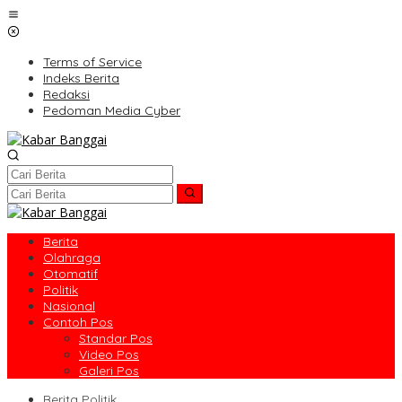
Lewati
ke
konten
Terms of Service
Indeks Berita
Redaksi
Pedoman Media Cyber
Berita
Olahraga
Otomatif
Politik
Nasional
Contoh Pos
Standar Pos
Video Pos
Galeri Pos
Berita Politik