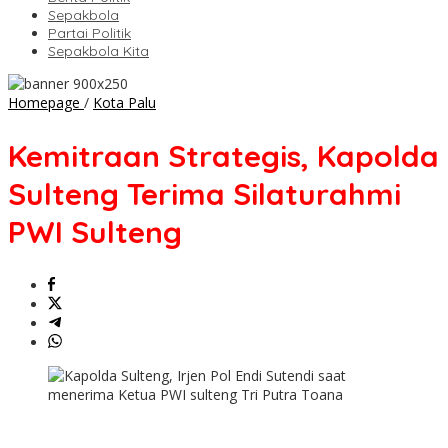
Sepakbola
Partai Politik
Sepakbola Kita
Kemitraan
Homepage
/
Kota Palu
Strategis,
Kapolda
Kemitraan Strategis, Kapolda
Sulteng
Terima
Sulteng Terima Silaturahmi
Silaturahmi
PWI
PWI Sulteng
Sulteng