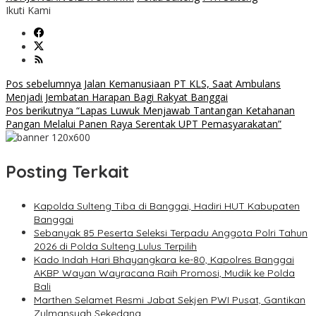
Ikuti Kami
Navigasi
Pos sebelumnya
Jalan Kemanusiaan PT KLS, Saat Ambulans
Menjadi Jembatan Harapan Bagi Rakyat Banggai
pos
Pos berikutnya
“Lapas Luwuk Menjawab Tantangan Ketahanan
Pangan Melalui Panen Raya Serentak UPT Pemasyarakatan”
Posting Terkait
Kapolda Sulteng Tiba di Banggai, Hadiri HUT Kabupaten
Banggai
Sebanyak 85 Peserta Seleksi Terpadu Anggota Polri Tahun
2026 di Polda Sulteng Lulus Terpilih
Kado Indah Hari Bhayangkara ke-80, Kapolres Banggai
AKBP Wayan Wayracana Raih Promosi, Mudik ke Polda
Bali
Marthen Selamet Resmi Jabat Sekjen PWI Pusat, Gantikan
Zulmansyah Sekedang