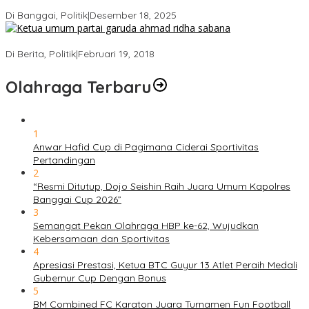
Kader Gerindra di Sarasehan Politik
Di Banggai, Politik
|
Desember 18, 2025
Ini Dia Hubungan Partai Garuda dengan Gerindra
Di Berita, Politik
|
Februari 19, 2018
Olahraga Terbaru
1
Anwar Hafid Cup di Pagimana Ciderai Sportivitas
Pertandingan
2
“Resmi Ditutup, Dojo Seishin Raih Juara Umum Kapolres
Banggai Cup 2026”
3
Semangat Pekan Olahraga HBP ke-62, Wujudkan
Kebersamaan dan Sportivitas
4
Apresiasi Prestasi, Ketua BTC Guyur 13 Atlet Peraih Medali
Gubernur Cup Dengan Bonus
5
BM Combined FC Karaton Juara Turnamen Fun Football