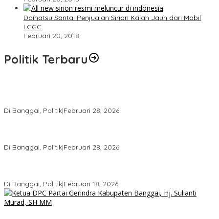
Daihatsu Santai Penjualan Sirion Kalah Jauh dari Mobil
LCGC
Februari 20, 2018
Politik Terbaru
Wakil Ketua I DPRD Banggai Soroti Krisis Air Bersih dan
Infrastruktur di Forum Musrenbang
Di Banggai, Politik
|
Februari 28, 2026
Gerindra Banggai Tolak Penundaan PAW, Sebut Proses Tidak
Sah Secara Prosedural
Di Banggai, Politik
|
Februari 28, 2026
Gerindra Pertanyakan Surat “Sakti” Penundaan PAW HS ke Ketua
DPRD Banggai
Di Banggai, Politik
|
Februari 18, 2026
Bukan Sekadar Seremonial, Hj. Sulianti Murad Bakar Semangat