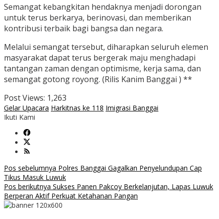
Semangat kebangkitan hendaknya menjadi dorongan
untuk terus berkarya, berinovasi, dan memberikan
kontribusi terbaik bagi bangsa dan negara.
Melalui semangat tersebut, diharapkan seluruh elemen
masyarakat dapat terus bergerak maju menghadapi
tantangan zaman dengan optimisme, kerja sama, dan
semangat gotong royong. (Rilis Kanim Banggai ) **
Post Views:
1,263
Gelar Upacara
Harkitnas ke 118
Imigrasi Banggai
Ikuti Kami
Navigasi
Pos sebelumnya
Polres Banggai Gagalkan Penyelundupan Cap
Tikus Masuk Luwuk
pos
Pos berikutnya
Sukses Panen Pakcoy Berkelanjutan, Lapas Luwuk
Berperan Aktif Perkuat Ketahanan Pangan