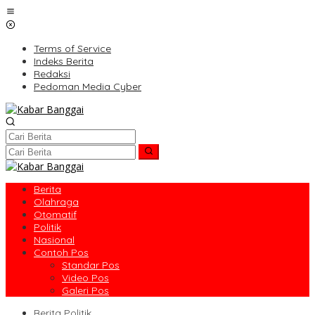
Lewati
ke
konten
Terms of Service
Indeks Berita
Redaksi
Pedoman Media Cyber
Berita
Olahraga
Otomatif
Politik
Nasional
Contoh Pos
Standar Pos
Video Pos
Galeri Pos
Berita Politik