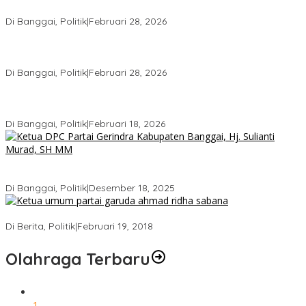
Infrastruktur di Forum Musrenbang
Di Banggai, Politik
|
Februari 28, 2026
Gerindra Banggai Tolak Penundaan PAW, Sebut Proses Tidak
Sah Secara Prosedural
Di Banggai, Politik
|
Februari 28, 2026
Gerindra Pertanyakan Surat “Sakti” Penundaan PAW HS ke Ketua
DPRD Banggai
Di Banggai, Politik
|
Februari 18, 2026
Bukan Sekadar Seremonial, Hj. Sulianti Murad Bakar Semangat
Kader Gerindra di Sarasehan Politik
Di Banggai, Politik
|
Desember 18, 2025
Ini Dia Hubungan Partai Garuda dengan Gerindra
Di Berita, Politik
|
Februari 19, 2018
Olahraga Terbaru
1