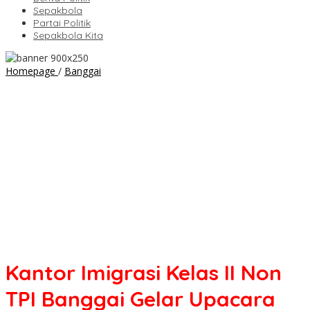
Sepakbola
Partai Politik
Sepakbola Kita
Kantor
Homepage
/
Banggai
Imigrasi
Kelas
II
Non
TPI
Banggai
Gelar
Upacara
Hari
Kebangkitan
Nasional
ke-
118
Tahun
Kantor Imigrasi Kelas II Non
2026
TPI Banggai Gelar Upacara