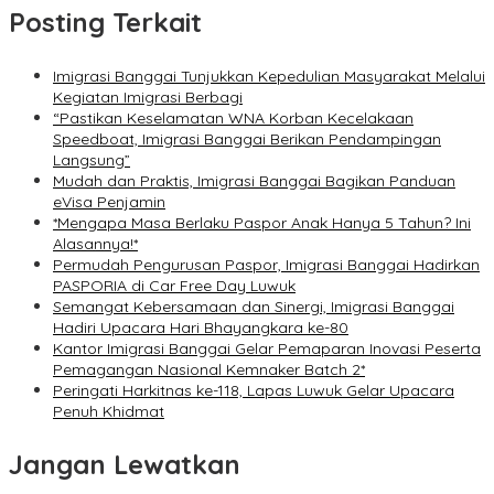
Posting Terkait
Imigrasi Banggai Tunjukkan Kepedulian Masyarakat Melalui
Kegiatan Imigrasi Berbagi
“Pastikan Keselamatan WNA Korban Kecelakaan
Speedboat, Imigrasi Banggai Berikan Pendampingan
Langsung”
Mudah dan Praktis, Imigrasi Banggai Bagikan Panduan
eVisa Penjamin
*Mengapa Masa Berlaku Paspor Anak Hanya 5 Tahun? Ini
Alasannya!*
Permudah Pengurusan Paspor, Imigrasi Banggai Hadirkan
PASPORIA di Car Free Day Luwuk
Semangat Kebersamaan dan Sinergi, Imigrasi Banggai
Hadiri Upacara Hari Bhayangkara ke-80
Kantor Imigrasi Banggai Gelar Pemaparan Inovasi Peserta
Pemagangan Nasional Kemnaker Batch 2*
Peringati Harkitnas ke-118, Lapas Luwuk Gelar Upacara
Penuh Khidmat
Jangan Lewatkan