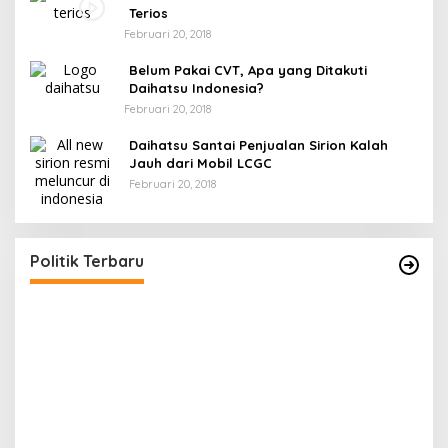
Terios
Februari 20, 2018
Belum Pakai CVT, Apa yang Ditakuti
Daihatsu Indonesia?
Februari 20, 2018
Daihatsu Santai Penjualan Sirion Kalah
Jauh dari Mobil LCGC
Februari 20, 2018
r
Gerindra Banggai Tolak Penundaan PAW,
ng
Sebut Proses Tidak Sah Secara Prosedural
Di Banggai, Politik
|
Februari 28, 2026
Politik Terbaru
G