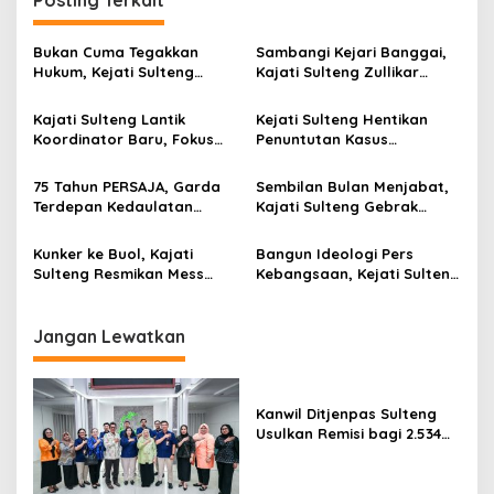
Posting Terkait
Bukan Cuma Tegakkan
Sambangi Kejari Banggai,
Hukum, Kejati Sulteng
Kajati Sulteng Zullikar
Wujudkan Swasembada
Tanjung Tekankan
Lewat Panen Jagung
Integritas dan Optimalisasi
Kajati Sulteng Lantik
Kejati Sulteng Hentikan
Kinerja Adhyaksa
Koordinator Baru, Fokus
Penuntutan Kasus
Pulihkan Aset Negara
Pencurian Laptop Lewat
Restorative Justice
75 Tahun PERSAJA, Garda
Sembilan Bulan Menjabat,
Terdepan Kedaulatan
Kajati Sulteng Gebrak
Hukum dari Bumi Tadulako
Mafia Tambang dan
Selamatkan Aset Negara
Kunker ke Buol, Kajati
Bangun Ideologi Pers
Puluhan Miliar
Sulteng Resmikan Mess
Kebangsaan, Kejati Sulteng
Adhyaksa dan Tekankan
dan PWI Sulteng Resmi
Sinergitas Penegakan
Bersinergi
Hukum
Jangan Lewatkan
Kanwil Ditjenpas Sulteng
Usulkan Remisi bagi 2.534
Narapidana dan Anak
Binaan