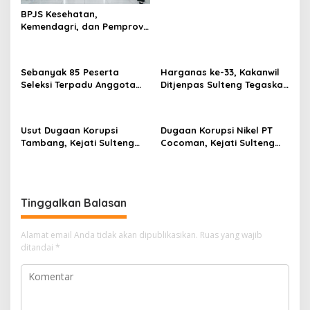
BPJS Kesehatan,
Kemendagri, dan Pemprov
Sulteng Perkuat Sinergi JKN
2026
Sebanyak 85 Peserta
Harganas ke-33, Kakanwil
Seleksi Terpadu Anggota
Ditjenpas Sulteng Tegaskan
Polri Tahun 2026 di Polda
Keluarga Kunci Sukses
Sulteng Lulus Terpilih
Pembinaan Warga Binaan
dan Indonesia Emas 2045
Usut Dugaan Korupsi
Dugaan Korupsi Nikel PT
Tambang, Kejati Sulteng
Cocoman, Kejati Sulteng
Geledah KSOP Palu dan
Geladah Kantor UPP
Rumah Eks Kaban Bapenda
Kolonodale!
Donggala
Tinggalkan Balasan
Alamat email Anda tidak akan dipublikasikan.
Ruas yang wajib
ditandai
*