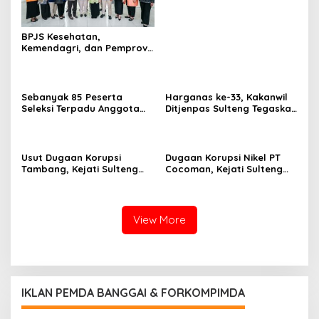
Binaan
BPJS Kesehatan,
Kemendagri, dan Pemprov
Sulteng Perkuat Sinergi JKN
2026
Sebanyak 85 Peserta
Harganas ke-33, Kakanwil
Seleksi Terpadu Anggota
Ditjenpas Sulteng Tegaskan
Polri Tahun 2026 di Polda
Keluarga Kunci Sukses
Sulteng Lulus Terpilih
Pembinaan Warga Binaan
dan Indonesia Emas 2045
Usut Dugaan Korupsi
Dugaan Korupsi Nikel PT
Tambang, Kejati Sulteng
Cocoman, Kejati Sulteng
Geledah KSOP Palu dan
Geladah Kantor UPP
Rumah Eks Kaban Bapenda
Kolonodale!
Donggala
View More
IKLAN PEMDA BANGGAI & FORKOMPIMDA