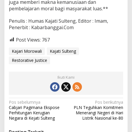
juga memberi makna kemanusiaan dan
pembelajaran moral bagi masyarakat luas.**
Penulis : Humas Kajati Sulteng, Editor : Imam,
Penerbit : Kabarbanggai.Com
Post Views:
767
Kajari Morowali
Kajati Sulteng
Restorative Justice
Ikuti Kami
Navigasi
Pos sebelumnya
Pos berikutnya
Cabjari Pagimana Ekspose
PLN Teguhkan Komitmen
pos
Perhitungan Kerugian
Menerangi Negeri di Hari
Negara di Kejati Sulteng
Listrik Nasional ke-80