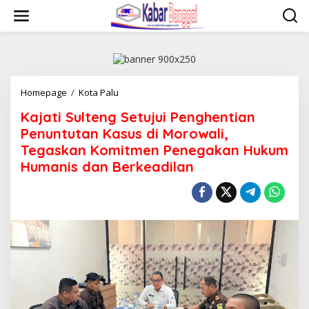
Lewati
ke
konten
Kajati
Homepage
/
Kota Palu
Sulteng
Kajati Sulteng Setujui Penghentian
Setujui
Penghentian
Penuntutan Kasus di Morowali,
Penuntutan
Tegaskan Komitmen Penegakan Hukum
Kasus
Humanis dan Berkeadilan
di
Morowali,
Tegaskan
Komitmen
Penegakan
Hukum
Humanis
dan
Berkeadilan