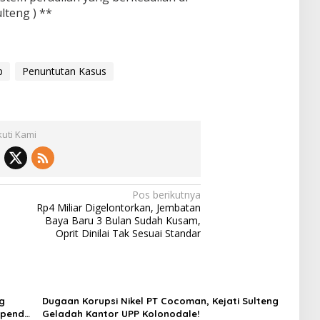
ulteng ) **
p
Penuntutan Kasus
kuti Kami
Pos berikutnya
Rp4 Miliar Digelontorkan, Jembatan
Baya Baru 3 Bulan Sudah Kusam,
Oprit Dinilai Tak Sesuai Standar
g
Dugaan Korupsi Nikel PT Cocoman, Kejati Sulteng
apenda
Geladah Kantor UPP Kolonodale!