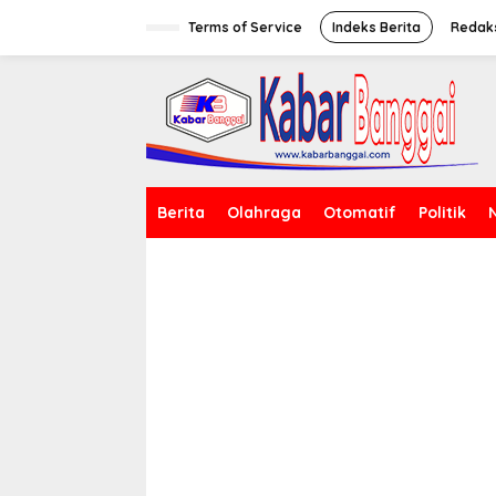
Lewati
ke
Terms of Service
Indeks Berita
Redak
konten
Berita
Olahraga
Otomatif
Politik