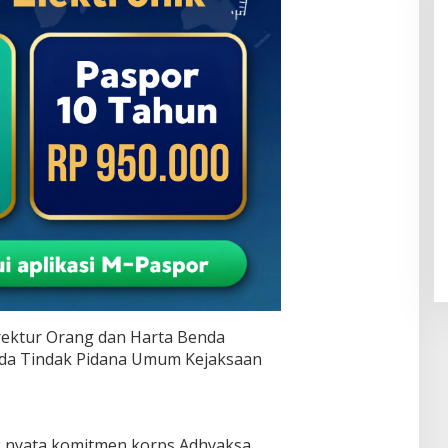
rektur Orang dan Harta Benda
uda Tindak Pidana Umum Kejaksaan
 nyata komitmen korps Adhyaksa