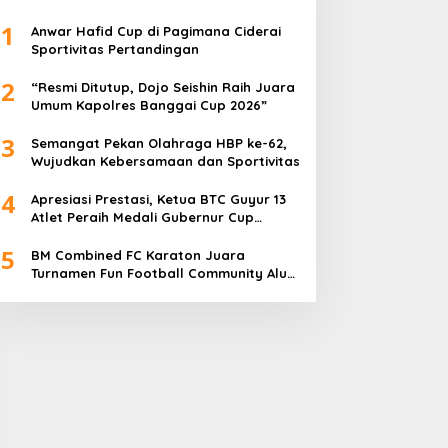
1
Anwar Hafid Cup di Pagimana Ciderai
Sportivitas Pertandingan
2
“Resmi Ditutup, Dojo Seishin Raih Juara
Umum Kapolres Banggai Cup 2026”
3
Semangat Pekan Olahraga HBP ke-62,
Wujudkan Kebersamaan dan Sportivitas
4
Apresiasi Prestasi, Ketua BTC Guyur 13
Atlet Peraih Medali Gubernur Cup
Dengan Bonus
5
BM Combined FC Karaton Juara
Turnamen Fun Football Community Alun-
Alun Luwuk 2025