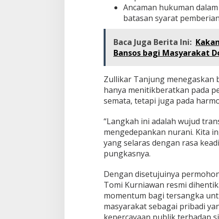
Ancaman hukuman dalam p
batasan syarat pemberian 
Baca Juga Berita Ini:
Kakan
Bansos bagi Masyarakat D
Zullikar Tanjung menegaskan 
hanya menitikberatkan pada p
semata, tetapi juga pada harmon
“Langkah ini adalah wujud tr
mengedepankan nurani. Kita i
yang selaras dengan rasa keadi
pungkasnya.
Dengan disetujuinya permohon
Tomi Kurniawan resmi dihentika
momentum bagi tersangka untu
masyarakat sebagai pribadi ya
kepercayaan publik terhadap si