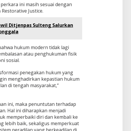
erkara ini masih sesuai dengan
Restorative Justice.
wil Ditjenpas Sulteng Salurkan
onggala
bahwa hukum modern tidak lagi
embalasan atau penghukuman fisik
i sosial.
ansformasi penegakan hukum yang
ngin menghadirkan kepastian hukum
lan di tengah masyarakat,”
an ini, maka penuntutan terhadap
n. Hal ini diharapkan menjadi
k memperbaiki diri dan kembali ke
ng lebih baik, sekaligus memperkuat
stem peradilan yang berkeadilan di