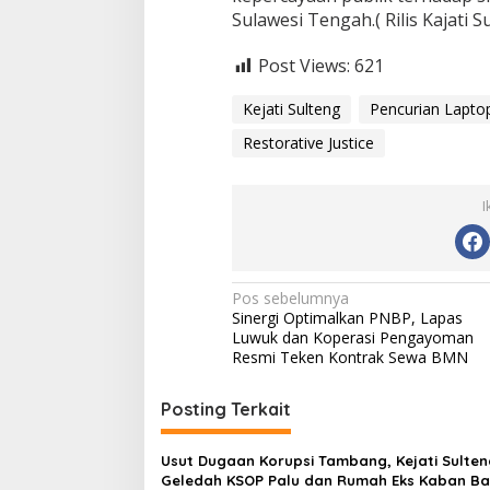
Sulawesi Tengah.( Rilis Kajati S
Post Views:
621
Kejati Sulteng
Pencurian Lapto
Restorative Justice
I
Navigasi
Pos sebelumnya
Sinergi Optimalkan PNBP, Lapas
pos
Luwuk dan Koperasi Pengayoman
Resmi Teken Kontrak Sewa BMN
Posting Terkait
Usut Dugaan Korupsi Tambang, Kejati Sulten
Geledah KSOP Palu dan Rumah Eks Kaban B