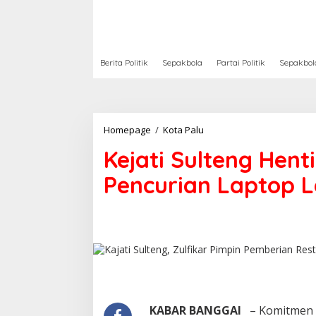
Berita Politik
Sepakbola
Partai Politik
Sepakbol
Kejati
Homepage
/
Kota Palu
Sulteng
Kejati Sulteng Hen
Hentikan
Penuntutan
Pencurian Laptop L
Kasus
Pencurian
Laptop
Lewat
Restorative
Justice
KABAR BANGGAI
– Komitmen 