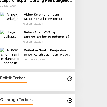
Adipura, Bupati Dorong Pembangunan
Sirkuit Permanen
Juli 25, 2025
Video Kelemahan dan
Kelebihan All New Terios
Februari 20, 2018
Belum Pakai CVT, Apa yang
Ditakuti Daihatsu Indonesia?
Februari 20, 2018
Daihatsu Santai Penjualan
Sirion Kalah Jauh dari Mobil
LCGC
Februari 20, 2018
Politik Terbaru
Olahraga Terbaru