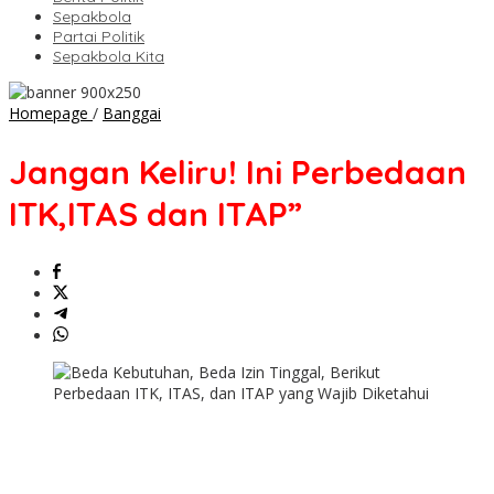
Sepakbola
Partai Politik
Sepakbola Kita
Jangan
Homepage
/
Banggai
Keliru!
Ini
Jangan Keliru! Ini Perbedaan
Perbedaan
ITK,ITAS
ITK,ITAS dan ITAP”
dan
ITAP”