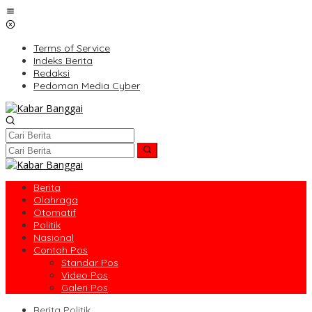
Lewati
ke
konten
Terms of Service
Indeks Berita
Redaksi
Pedoman Media Cyber
Berita
Olahraga
Otomatif
Politik
Nasional
Contoh Pos
Standar Pos
Video Pos
Galeri Pos
Berita Politik