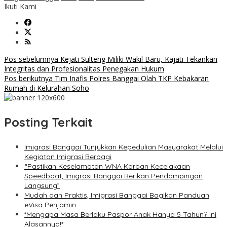
Ikuti Kami
Navigasi
Pos sebelumnya
Kejati Sulteng Miliki Wakil Baru, Kajati Tekankan
Integritas dan Profesionalitas Penegakan Hukum
pos
Pos berikutnya
Tim Inafis Polres Banggai Olah TKP Kebakaran
Rumah di Kelurahan Soho
Posting Terkait
Imigrasi Banggai Tunjukkan Kepedulian Masyarakat Melalui
Kegiatan Imigrasi Berbagi
“Pastikan Keselamatan WNA Korban Kecelakaan
Speedboat, Imigrasi Banggai Berikan Pendampingan
Langsung”
Mudah dan Praktis, Imigrasi Banggai Bagikan Panduan
eVisa Penjamin
*Mengapa Masa Berlaku Paspor Anak Hanya 5 Tahun? Ini
Alasannya!*