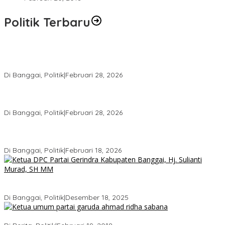
Politik Terbaru
Wakil Ketua I DPRD Banggai Soroti Krisis Air Bersih dan
Infrastruktur di Forum Musrenbang
Di Banggai, Politik
|
Februari 28, 2026
Gerindra Banggai Tolak Penundaan PAW, Sebut Proses Tidak
Sah Secara Prosedural
Di Banggai, Politik
|
Februari 28, 2026
Gerindra Pertanyakan Surat “Sakti” Penundaan PAW HS ke Ketua
DPRD Banggai
Di Banggai, Politik
|
Februari 18, 2026
Bukan Sekadar Seremonial, Hj. Sulianti Murad Bakar Semangat
Kader Gerindra di Sarasehan Politik
Di Banggai, Politik
|
Desember 18, 2025
Ini Dia Hubungan Partai Garuda dengan Gerindra