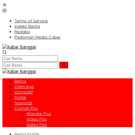
Lewati
ke
konten
Terms of Service
Indeks Berita
Redaksi
Pedoman Media Cyber
Berita
Olahraga
Otomatif
Politik
Nasional
Contoh Pos
Standar Pos
Video Pos
Galeri Pos
Berita Politik