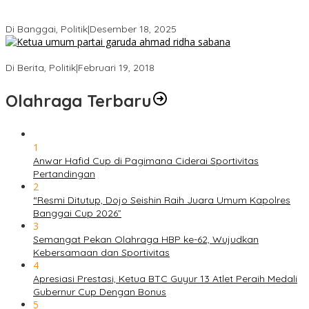
Bukan Sekadar Seremonial, Hj. Sulianti Murad Bakar Semangat
Kader Gerindra di Sarasehan Politik
Di Banggai, Politik
|
Desember 18, 2025
Ini Dia Hubungan Partai Garuda dengan Gerindra
Di Berita, Politik
|
Februari 19, 2018
Olahraga Terbaru
1
Anwar Hafid Cup di Pagimana Ciderai Sportivitas
Pertandingan
2
“Resmi Ditutup, Dojo Seishin Raih Juara Umum Kapolres
Banggai Cup 2026”
3
Semangat Pekan Olahraga HBP ke-62, Wujudkan
Kebersamaan dan Sportivitas
4
Apresiasi Prestasi, Ketua BTC Guyur 13 Atlet Peraih Medali
Gubernur Cup Dengan Bonus
5