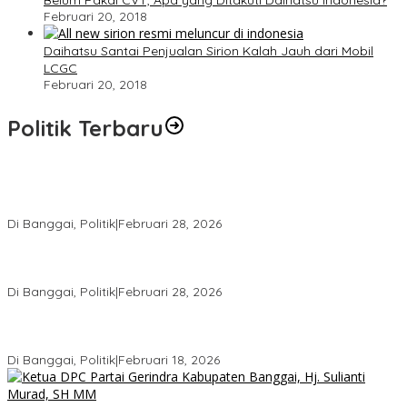
Belum Pakai CVT, Apa yang Ditakuti Daihatsu Indonesia?
Februari 20, 2018
Daihatsu Santai Penjualan Sirion Kalah Jauh dari Mobil
LCGC
Februari 20, 2018
Politik Terbaru
Wakil Ketua I DPRD Banggai Soroti Krisis Air Bersih dan
Infrastruktur di Forum Musrenbang
Di Banggai, Politik
|
Februari 28, 2026
Gerindra Banggai Tolak Penundaan PAW, Sebut Proses Tidak
Sah Secara Prosedural
Di Banggai, Politik
|
Februari 28, 2026
Gerindra Pertanyakan Surat “Sakti” Penundaan PAW HS ke Ketua
DPRD Banggai
Di Banggai, Politik
|
Februari 18, 2026