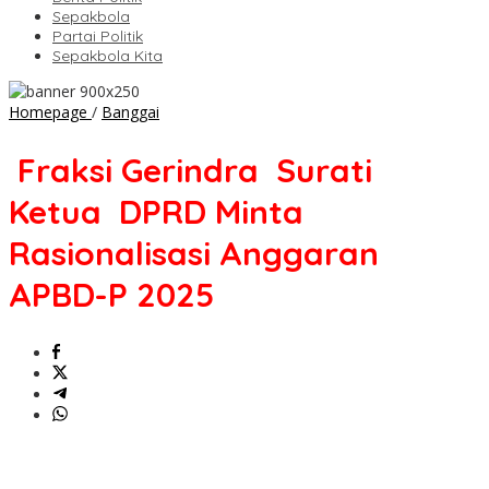
Sepakbola
Partai Politik
Sepakbola Kita
Fraksi
Homepage
/
Banggai
Gerindra
Surati
Fraksi Gerindra Surati
Ketua
DPRD
Ketua DPRD Minta
Minta
Rasionalisasi
Rasionalisasi Anggaran
Anggaran
APBD-
APBD-P 2025
P
2025