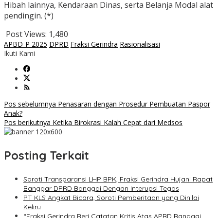
Hibah lainnya, Kendaraan Dinas, serta Belanja Modal alat
pendingin. (*)
Post Views:
1,480
APBD-P 2025
DPRD
Fraksi Gerindra
Rasionalisasi
Ikuti Kami
Navigasi
Pos sebelumnya
Penasaran dengan Prosedur Pembuatan Paspor
Anak?
pos
Pos berikutnya
Ketika Birokrasi Kalah Cepat dari Medsos
Posting Terkait
Soroti Transparansi LHP BPK, Fraksi Gerindra Hujani Rapat
Banggar DPRD Banggai Dengan Interupsi Tegas
PT KLS Angkat Bicara, Soroti Pemberitaan yang Dinilai
Keliru
“Fraksi Gerindra Beri Catatan Kritis Atas APBD Banggai