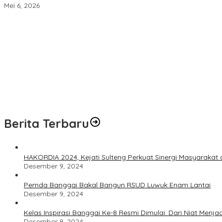
Mei 6, 2026
Pasutri Pembobol Rumah di Bunta Resmi Dilimpahkan ke Kejari B
Petani Temukan Kerangka Manusia di Pegunungan Luwuk Timur, D
Gelar Grand Opening L’Pas Cafe, Lapas Luwuk Dorong Pembinaa
Kanwil Ditjenpas Sulteng Usulkan Remisi bagi 2.534 Narapidana 
NADI JKN, Solusi Menjaga Keaktifan Peserta JKN
Berita Terbaru
HAKORDIA 2024, Kejati Sulteng Perkuat Sinergi Masyaraka
Desember 9, 2024
Pemda Banggai Bakal Bangun RSUD Luwuk Enam Lantai
Desember 9, 2024
Kelas Inspirasi Banggai Ke-8 Resmi Dimulai: Dari Niat Menjad
Desember 8, 2024