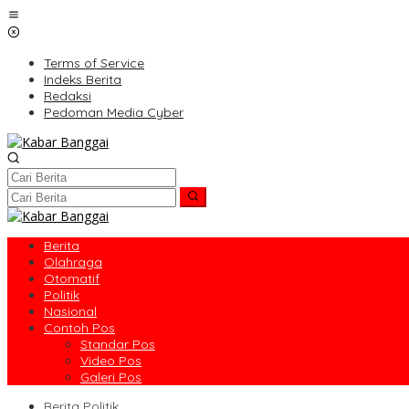
Lewati
ke
konten
Terms of Service
Indeks Berita
Redaksi
Pedoman Media Cyber
Berita
Olahraga
Otomatif
Politik
Nasional
Contoh Pos
Standar Pos
Video Pos
Galeri Pos
Berita Politik