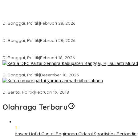
Wakil Ketua I DPRD Banggai Soroti Krisis Air Bersih dan Infrastru
Di Banggai, Politik
|
Februari 28, 2026
Gerindra Banggai Tolak Penundaan PAW, Sebut Proses Tidak Sah 
Di Banggai, Politik
|
Februari 28, 2026
Gerindra Pertanyakan Surat “Sakti” Penundaan PAW HS ke Ketua
Di Banggai, Politik
|
Februari 18, 2026
Bukan Sekadar Seremonial, Hj. Sulianti Murad Bakar Semangat Kad
Di Banggai, Politik
|
Desember 18, 2025
Ini Dia Hubungan Partai Garuda dengan Gerindra
Di Berita, Politik
|
Februari 19, 2018
Olahraga Terbaru
1
Anwar Hafid Cup di Pagimana Ciderai Sportivitas Pertandin