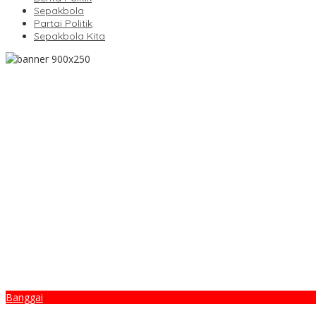
Sepakbola
Partai Politik
Sepakbola Kita
Banggai
Aksi Sigap Polisi Evakuasi Pick Up Sayur yang Alami Kecelakaan T