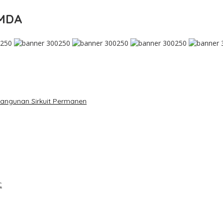
IMDA
mbangunan Sirkuit Permanen
C