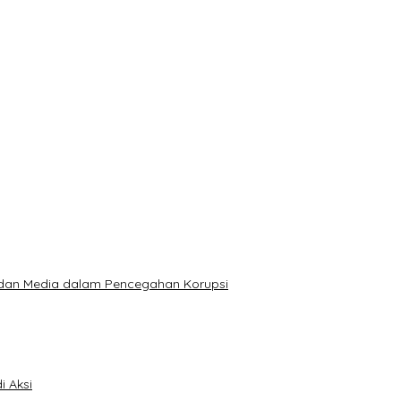
anggai, Terancam Tujuh Tahun Penjara
iduga Warga Hilang Sebulan Lalu
n Humanis dan Promosi Karya Warga Binaan
dan Anak Binaan
t dan Media dalam Pencegahan Korupsi
i Aksi