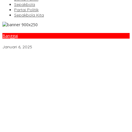
Sepakbola
Partai Politik
Sepakbola Kita
Banggai
Imigrasi Banggai Terbitkan 6.708 Paspor, Mayoritas untuk Umrah
Januari 6, 2025
Berkas Lengkap, Polsek Toili Limpahkan Kasus Pengeroyokan
Anak di Bawah Umur ke JPU
Karhutla Bualemo 10 Hektar Nyaris Ancam Pemukiman di
Banggai, Tim Gabungan Berjihad Padamkan Api Hingga Malam
Lapas Luwuk Giatkan Pembinaan Pancasila guna Perkuat
Wawasan Kebangsaan Warga Binaan
Pasutri Pembobol Rumah di Bunta Resmi Dilimpahkan ke Kejari
Banggai, Terancam Tujuh Tahun Penjara
Petani Temukan Kerangka Manusia di Pegunungan Luwuk Timur,
Diduga Warga Hilang Sebulan Lalu