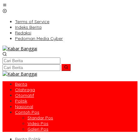
Lewati
ke
konten
Terms of Service
Indeks Berita
Redaksi
Pedoman Media Cyber
Berita
Olahraga
Otomatif
Politik
Nasional
Contoh Pos
Standar Pos
Video Pos
Galeri Pos
Berita Politik