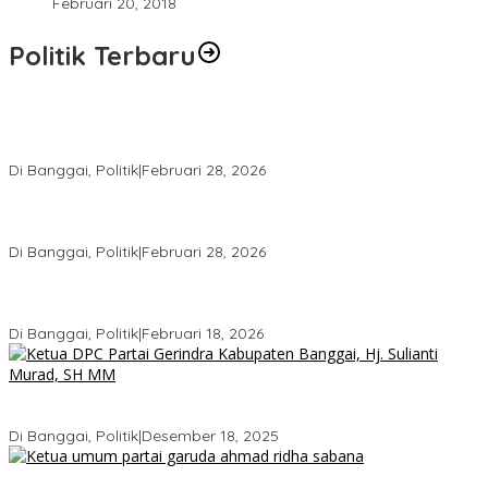
Februari 20, 2018
Politik Terbaru
Wakil Ketua I DPRD Banggai Soroti Krisis Air Bersih dan
Infrastruktur di Forum Musrenbang
Di Banggai, Politik
|
Februari 28, 2026
Gerindra Banggai Tolak Penundaan PAW, Sebut Proses Tidak
Sah Secara Prosedural
Di Banggai, Politik
|
Februari 28, 2026
Gerindra Pertanyakan Surat “Sakti” Penundaan PAW HS ke Ketua
DPRD Banggai
Di Banggai, Politik
|
Februari 18, 2026
Bukan Sekadar Seremonial, Hj. Sulianti Murad Bakar Semangat
Kader Gerindra di Sarasehan Politik
Di Banggai, Politik
|
Desember 18, 2025
Ini Dia Hubungan Partai Garuda dengan Gerindra