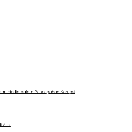
gi JKN 2026
olisi
yata Residivis
ba Domino Berhadiah Rp20 Juta
n Kepribadian untuk Masjid
t dan Media dalam Pencegahan Korupsi
i Aksi