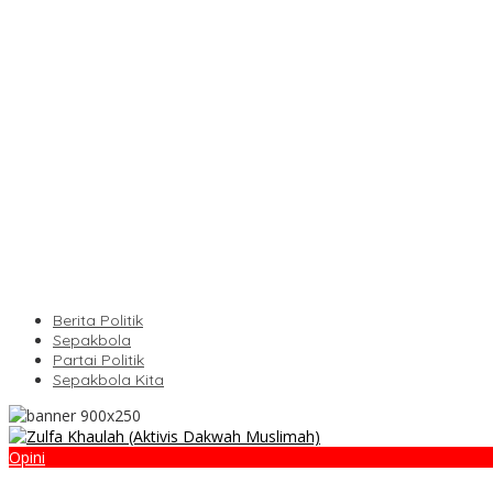
Berita Politik
Sepakbola
Partai Politik
Sepakbola Kita
Opini
Atasi Derita Kenaikan PPN dengan Bansos dan Subsidi, Solusi Tep