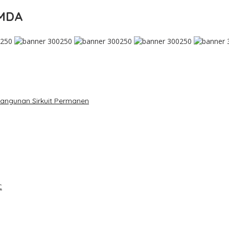
IMDA
mbangunan Sirkuit Permanen
C