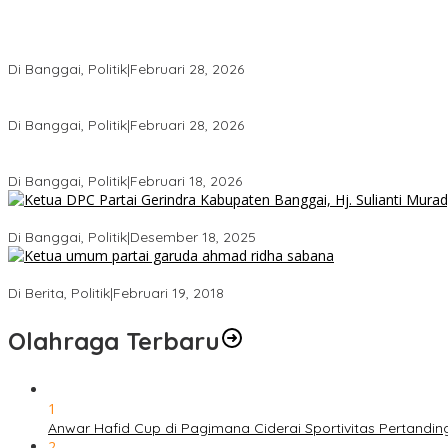
Wakil Ketua I DPRD Banggai Soroti Krisis Air Bersih dan Infrastru
Di Banggai, Politik
|
Februari 28, 2026
Gerindra Banggai Tolak Penundaan PAW, Sebut Proses Tidak Sah 
Di Banggai, Politik
|
Februari 28, 2026
Gerindra Pertanyakan Surat “Sakti” Penundaan PAW HS ke Ketua
Di Banggai, Politik
|
Februari 18, 2026
Bukan Sekadar Seremonial, Hj. Sulianti Murad Bakar Semangat Kad
Di Banggai, Politik
|
Desember 18, 2025
Ini Dia Hubungan Partai Garuda dengan Gerindra
Di Berita, Politik
|
Februari 19, 2018
Olahraga Terbaru
1
Anwar Hafid Cup di Pagimana Ciderai Sportivitas Pertandin
2