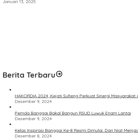
Januari 13, 2025
BPJS Kesehatan, Kemendagri, dan Pemprov Sulteng Perkuat Siner
Remas Payudara Remaja di Luwuk, Pemuda 22 Tahun Ditangkap P
Polresta Banggai Ringkus Pencuri Kabel PLN di Luwuk, Pelaku Tern
Semarak HUT RI ke-81, Cabjari Pagimana dan Koramil Gelar Lom
Bukti Pembinaan Berhasil, Warga Binaan Ciptakan Meja Pembinaa
Berita Terbaru
HAKORDIA 2024, Kejati Sulteng Perkuat Sinergi Masyaraka
Desember 9, 2024
Pemda Banggai Bakal Bangun RSUD Luwuk Enam Lantai
Desember 9, 2024
Kelas Inspirasi Banggai Ke-8 Resmi Dimulai: Dari Niat Menjad
Desember 8, 2024