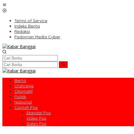
Lewati
ke
konten
Terms of Service
Indeks Berita
Redaksi
Pedoman Media Cyber
Berita
Olahraga
Otomatif
Politik
Nasional
Contoh Pos
Standar Pos
Video Pos
Galeri Pos