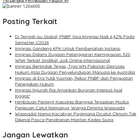
Tersangka Pemalsuan Paspor RI
Posting Terkait
Di Tengah Isu Global, PNBP Visa Imigrasi Naik 6,42% Pada
Semester I/2026
Imigrasi Gandeng KPK Untuk Pembenahan Instansi
Imigrasi Dalami Dugaan Pelanggaran Keimigrasian 320
WNA Terkait Sindikat Judi Online Internasional
Imigrasi Bertindak Tegas, Tiga WN Pakistan Diproses
Hukum Atas Dugaan Penyelundupan Manusia ke Australia
Imigrasi di Era Yuldi Yusman, Rekor PNBP dan Penguatan
Penegakan Hukum
Imigrasi Ngurah Rai Amankan Buronan Interpol Asal
Inggris*
Himbauan Penting! Kapolres Banggai Tegaskan Modus
Penipuan Catut Namanya, Warga Diminta Waspada
Waspada! Nama Kacabjari Pagimana Dicatut Oknum Tak
Dikenal Pasca-Penahanan Mantan Kades Siuna
Jangan Lewatkan