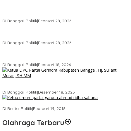
Wakil Ketua I DPRD Banggai Soroti Krisis Air Bersih dan
Infrastruktur di Forum Musrenbang
Di Banggai, Politik
|
Februari 28, 2026
Gerindra Banggai Tolak Penundaan PAW, Sebut Proses Tidak
Sah Secara Prosedural
Di Banggai, Politik
|
Februari 28, 2026
Gerindra Pertanyakan Surat “Sakti” Penundaan PAW HS ke Ketua
DPRD Banggai
Di Banggai, Politik
|
Februari 18, 2026
Bukan Sekadar Seremonial, Hj. Sulianti Murad Bakar Semangat
Kader Gerindra di Sarasehan Politik
Di Banggai, Politik
|
Desember 18, 2025
Ini Dia Hubungan Partai Garuda dengan Gerindra
Di Berita, Politik
|
Februari 19, 2018
Olahraga Terbaru