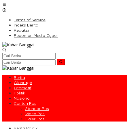
Lewati
ke
konten
Terms of Service
Indeks Berita
Redaksi
Pedoman Media Cyber
Berita
Olahraga
Otomatif
Politik
Nasional
Contoh Pos
Standar Pos
Video Pos
Galeri Pos
Berita Politik