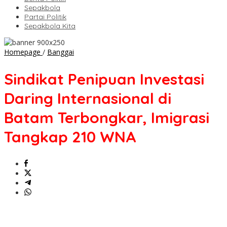
Sepakbola
Partai Politik
Sepakbola Kita
Sindikat
Homepage
/
Banggai
Penipuan
Investasi
Sindikat Penipuan Investasi
Daring
Internasional
Daring Internasional di
di
Batam
Batam Terbongkar, Imigrasi
Terbongkar,
Imigrasi
Tangkap 210 WNA
Tangkap
210
WNA