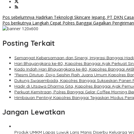
Navigasi
Pos sebelumnya
Hadirkan Teknologi Skincare Jepang, PT DKN Casa
Pos berikutnya
Langkah Cepat Polres Banggai Gagalkan Pengiriman 
pos
Posting Terkait
Semangat Kebersamaan dan Sinergi, Imigrasi Banggai Hadi
Hari Bhayangkara ke-80, Kapolres Banggai Ajak Perkuat S
Kado Indah Hari Bhayangkara ke-80, Kapolres Banggai AK
“Resmi Ditutup, Dojo Seishin Raih Juara Umum Kapolres Ba
Dukung Swasembada, Kapolres Banggai Sukseskan Panen 
Hadir di Utsawa Dharma Gita, Kapolres Banggai Ajak Pem
Perkuat Kemitraan, Polres Banggai Gelar Coffee Morning
Himbauan Penting! Kapolres Banggai Tegaskan Modus Pe
Jangan Lewatkan
Produk UMKM Lapas Luwuk Laris Manis Diserbu Keluarga W