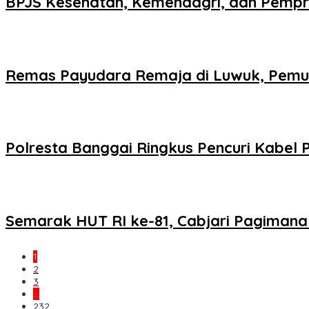
BPJS Kesehatan, Kemendagri, dan Pempro
Remas Payudara Remaja di Luwuk, Pemud
Polresta Banggai Ringkus Pencuri Kabel P
Semarak HUT RI ke-81, Cabjari Pagiman
1
2
3
…
232