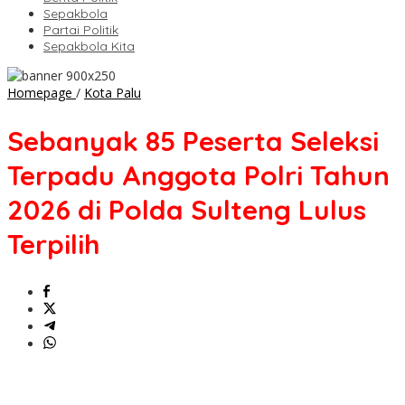
Sepakbola
Partai Politik
Sepakbola Kita
Sebanyak
Homepage
/
Kota Palu
85
Peserta
Sebanyak 85 Peserta Seleksi
Seleksi
Terpadu
Terpadu Anggota Polri Tahun
Anggota
Polri
2026 di Polda Sulteng Lulus
Tahun
2026
Terpilih
di
Polda
Sulteng
Lulus
Terpilih