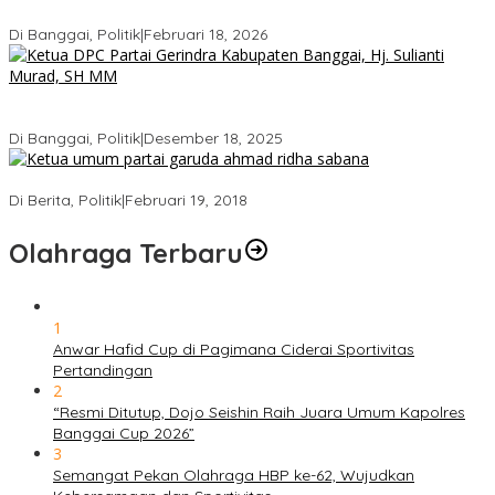
DPRD Banggai
Di Banggai, Politik
|
Februari 18, 2026
Bukan Sekadar Seremonial, Hj. Sulianti Murad Bakar Semangat
Kader Gerindra di Sarasehan Politik
Di Banggai, Politik
|
Desember 18, 2025
Ini Dia Hubungan Partai Garuda dengan Gerindra
Di Berita, Politik
|
Februari 19, 2018
Olahraga Terbaru
1
Anwar Hafid Cup di Pagimana Ciderai Sportivitas
Pertandingan
2
“Resmi Ditutup, Dojo Seishin Raih Juara Umum Kapolres
Banggai Cup 2026”
3
Semangat Pekan Olahraga HBP ke-62, Wujudkan