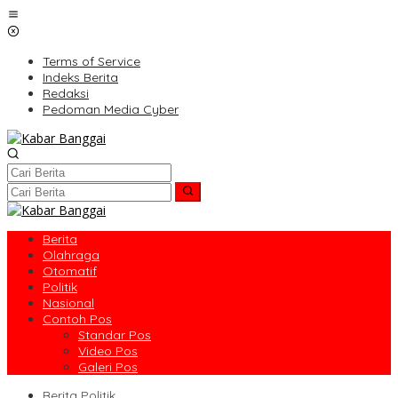
Lewati
ke
konten
Terms of Service
Indeks Berita
Redaksi
Pedoman Media Cyber
Berita
Olahraga
Otomatif
Politik
Nasional
Contoh Pos
Standar Pos
Video Pos
Galeri Pos
Berita Politik