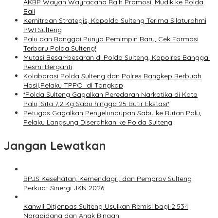
AKBP Wayan Wayracana Raih Promosi, Mudik ke Polda
Bali
Kemitraan Strategis, Kapolda Sulteng Terima Silaturahmi
PWI Sulteng
Palu dan Banggai Punya Pemimpin Baru, Cek Formasi
Terbaru Polda Sulteng!
Mutasi Besar-besaran di Polda Sulteng, Kapolres Banggai
Resmi Berganti
Kolaborasi Polda Sulteng dan Polres Bangkep Berbuah
Hasil,Pelaku TPPO di Tangkap
*Polda Sulteng Gagalkan Peredaran Narkotika di Kota
Palu, Sita 7,2 Kg Sabu hingga 25 Butir Ekstasi*
Petugas Gagalkan Penyelundupan Sabu ke Rutan Palu,
Pelaku Langsung Diserahkan ke Polda Sulteng
Jangan Lewatkan
BPJS Kesehatan, Kemendagri, dan Pemprov Sulteng
Perkuat Sinergi JKN 2026
Kanwil Ditjenpas Sulteng Usulkan Remisi bagi 2.534
Narapidana dan Anak Binaan