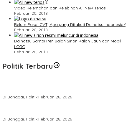
Video Kelemahan dan Kelebihan All New Terios
Februari 20, 2018
Belum Pakai CVT, Apa yang Ditakuti Daihatsu Indonesia?
Februari 20, 2018
Daihatsu Santai Penjualan Sirion Kalah Jauh dari Mobil
LCGC
Februari 20, 2018
Politik Terbaru
Wakil Ketua I DPRD Banggai Soroti Krisis Air Bersih dan
Infrastruktur di Forum Musrenbang
Di Banggai, Politik
|
Februari 28, 2026
Gerindra Banggai Tolak Penundaan PAW, Sebut Proses Tidak
Sah Secara Prosedural
Di Banggai, Politik
|
Februari 28, 2026
Gerindra Pertanyakan Surat “Sakti” Penundaan PAW HS ke Ketua