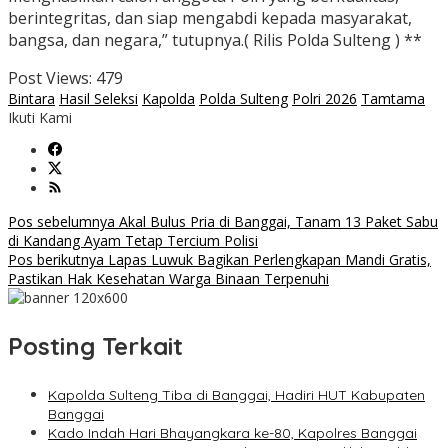
berintegritas, dan siap mengabdi kepada masyarakat,
bangsa, dan negara,” tutupnya.( Rilis Polda Sulteng ) **
Post Views:
479
Bintara
Hasil Seleksi
Kapolda
Polda Sulteng
Polri 2026
Tamtama
Ikuti Kami
Navigasi
Pos sebelumnya
Akal Bulus Pria di Banggai, Tanam 13 Paket Sabu
di Kandang Ayam Tetap Tercium Polisi
pos
Pos berikutnya
Lapas Luwuk Bagikan Perlengkapan Mandi Gratis,
Pastikan Hak Kesehatan Warga Binaan Terpenuhi
Posting Terkait
Kapolda Sulteng Tiba di Banggai, Hadiri HUT Kabupaten
Banggai
Kado Indah Hari Bhayangkara ke-80, Kapolres Banggai