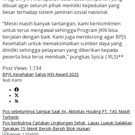
dibuat agar seluruh pihak memiliki kepedulian yang
besar terhadap sistem jaminan sosial nasional.
“Meski masih banyak tantangan, kami berkomitmen
untuk terus mengawal sehingga Program JKN bisa
berjalan dengan baik. Kami juga mendorong agar BPJS
Kesehatah untuk memaksimalkan sumber daya yang
dimiliki sehingga pelayanan yang diberikan kepada
peserta bisa terus membaik,” pungkas Sysca. ( RLS)**
Post Views:
1,134
BPJS Kesehatan
Satya JKN Award 2025
Ikuti Kami
Navigasi
Pos sebelumnya
Sampai Saat Ini, Aktivitas Houling PT. TAS Masih
Terhenti
pos
Pos berikutnya
Ciptakan Lingkungan Sehat, Lapas Luwuk Galakkan
‘Gerakan 15 Menit Bersih-Bersih Blok Hunian’