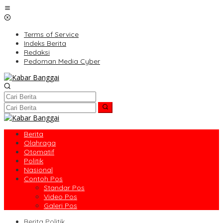
Lewati
ke
konten
Terms of Service
Indeks Berita
Redaksi
Pedoman Media Cyber
Berita
Olahraga
Otomatif
Politik
Nasional
Contoh Pos
Standar Pos
Video Pos
Galeri Pos
Berita Politik