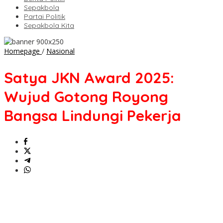
Sepakbola
Partai Politik
Sepakbola Kita
Satya
Homepage
/
Nasional
JKN
Award
Satya JKN Award 2025:
2025:
Wujud
Wujud Gotong Royong
Gotong
Royong
Bangsa Lindungi Pekerja
Bangsa
Lindungi
Pekerja