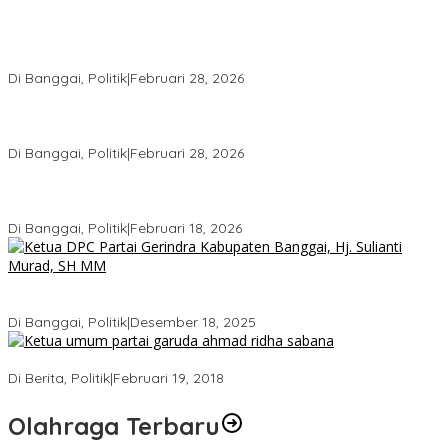
Wakil Ketua I DPRD Banggai Soroti Krisis Air Bersih dan
Infrastruktur di Forum Musrenbang
Di Banggai, Politik
|
Februari 28, 2026
Gerindra Banggai Tolak Penundaan PAW, Sebut Proses Tidak
Sah Secara Prosedural
Di Banggai, Politik
|
Februari 28, 2026
Gerindra Pertanyakan Surat “Sakti” Penundaan PAW HS ke Ketua
DPRD Banggai
Di Banggai, Politik
|
Februari 18, 2026
Bukan Sekadar Seremonial, Hj. Sulianti Murad Bakar Semangat
Kader Gerindra di Sarasehan Politik
Di Banggai, Politik
|
Desember 18, 2025
Ini Dia Hubungan Partai Garuda dengan Gerindra
Di Berita, Politik
|
Februari 19, 2018
Olahraga Terbaru