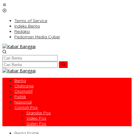
Lewati
ke
konten
Terms of Service
Indeks Berita
Redaksi
Pedoman Media Cyber
Berita
Olahraga
Otomatif
Politik
Nasional
Contoh Pos
Standar Pos
Video Pos
Galeri Pos
Berita Politik