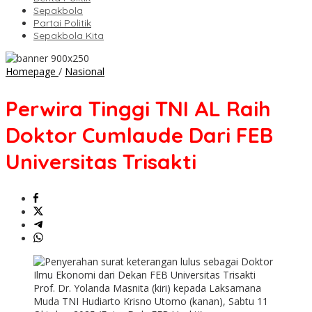
Sepakbola
Partai Politik
Sepakbola Kita
Perwira
Homepage
/
Nasional
Tinggi
TNI
Perwira Tinggi TNI AL Raih
AL
Raih
Doktor Cumlaude Dari FEB
Doktor
Cumlaude
Universitas Trisakti
Dari
FEB
Universitas
Trisakti