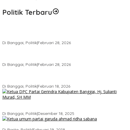
Politik Terbaru
Wakil Ketua I DPRD Banggai Soroti Krisis Air Bersih dan
Infrastruktur di Forum Musrenbang
Di Banggai, Politik
|
Februari 28, 2026
Gerindra Banggai Tolak Penundaan PAW, Sebut Proses Tidak
Sah Secara Prosedural
Di Banggai, Politik
|
Februari 28, 2026
Gerindra Pertanyakan Surat “Sakti” Penundaan PAW HS ke Ketua
DPRD Banggai
Di Banggai, Politik
|
Februari 18, 2026
Bukan Sekadar Seremonial, Hj. Sulianti Murad Bakar Semangat
Kader Gerindra di Sarasehan Politik
Di Banggai, Politik
|
Desember 18, 2025
Ini Dia Hubungan Partai Garuda dengan Gerindra
Di Berita, Politik
|
Februari 19, 2018