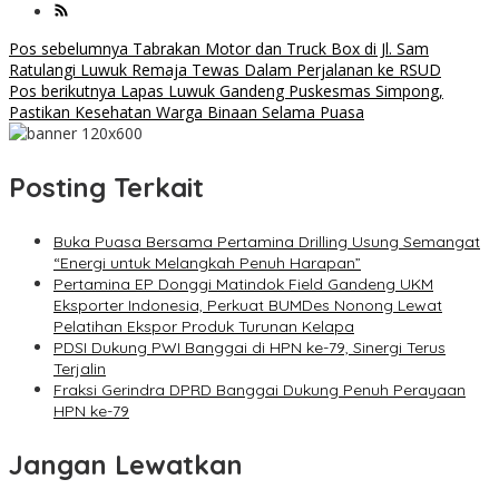
Navigasi
Pos sebelumnya
Tabrakan Motor dan Truck Box di Jl. Sam
Ratulangi Luwuk Remaja Tewas Dalam Perjalanan ke RSUD
pos
Pos berikutnya
Lapas Luwuk Gandeng Puskesmas Simpong,
Pastikan Kesehatan Warga Binaan Selama Puasa
Posting Terkait
Buka Puasa Bersama Pertamina Drilling Usung Semangat
“Energi untuk Melangkah Penuh Harapan”
Pertamina EP Donggi Matindok Field Gandeng UKM
Eksporter Indonesia, Perkuat BUMDes Nonong Lewat
Pelatihan Ekspor Produk Turunan Kelapa
PDSI Dukung PWI Banggai di HPN ke-79, Sinergi Terus
Terjalin
Fraksi Gerindra DPRD Banggai Dukung Penuh Perayaan
HPN ke-79
Jangan Lewatkan