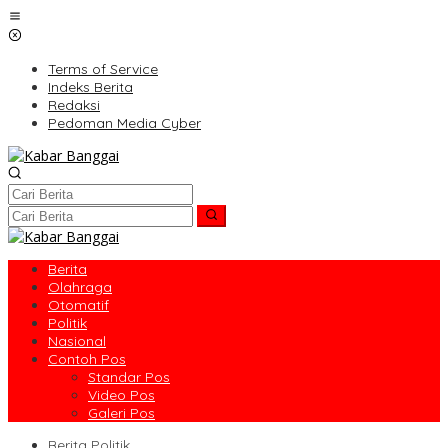
Lewati
ke
konten
Terms of Service
Indeks Berita
Redaksi
Pedoman Media Cyber
Berita
Olahraga
Otomatif
Politik
Nasional
Contoh Pos
Standar Pos
Video Pos
Galeri Pos
Berita Politik