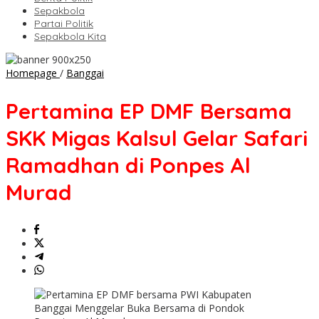
Sepakbola
Partai Politik
Sepakbola Kita
Pertamina
Homepage
/
Banggai
EP
DMF
Pertamina EP DMF Bersama
Bersama
SKK
SKK Migas Kalsul Gelar Safari
Migas
Kalsul
Ramadhan di Ponpes Al
Gelar
Safari
Murad
Ramadhan
di
Ponpes
Al
Murad