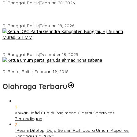
Di Banggai, Politik
|
Februari 28, 2026
Gerindra Pertanyakan Surat “Sakti” Penundaan PAW HS ke Ketua
DPRD Banggai
Di Banggai, Politik
|
Februari 18, 2026
Bukan Sekadar Seremonial, Hj. Sulianti Murad Bakar Semangat
Kader Gerindra di Sarasehan Politik
Di Banggai, Politik
|
Desember 18, 2025
Ini Dia Hubungan Partai Garuda dengan Gerindra
Di Berita, Politik
|
Februari 19, 2018
Olahraga Terbaru
1
Anwar Hafid Cup di Pagimana Ciderai Sportivitas
Pertandingan
2
“Resmi Ditutup, Dojo Seishin Raih Juara Umum Kapolres
Banggai Cup 2026”