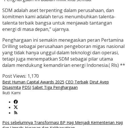
SDM adalah aset terpenting dalam perusahaan, dan
komitmen kami adalah terus menumbuhkan talenta-
talenta terbaik bangsa untuk menjawab tantangan
energi di masa depan,” ujarnya.
Penghargaan ini semakin menegaskan peran Pertamina
Drilling sebagai perusahaan pengeboran migas nasional
yang tidak hanya unggul dalam teknologi dan operasi,
tetapi juga menempatkan SDM sebagai pilar utama
dalam mendukung kemandirian energi Indonesia.( Rls) **
Post Views:
1,170
Best Human Capital Awards 2025
CEO Terbaik
Dirut Avep
Disasmita
PDSI
Sabet Tiga Penghargaan
Ikuti Kami
Navigasi
Pos sebelumnya
Transformasi BP Haji Menjadi Kementerian Haji
dan Umrah: Harapan dan Kekhawatiran