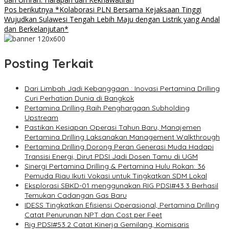
pos
Pos berikutnya
*Kolaborasi PLN Bersama Kejaksaan Tinggi
Wujudkan Sulawesi Tengah Lebih Maju dengan Listrik yang Andal
dan Berkelanjutan*
Posting Terkait
Dari Limbah Jadi Kebanggaan : Inovasi Pertamina Drilling
Curi Perhatian Dunia di Bangkok
Pertamina Drilling Raih Penghargaan Subholding
Upstream
Pastikan Kesiapan Operasi Tahun Baru, Manajemen
Pertamina Drilling Laksanakan Management Walkthrough
Pertamina Drilling Dorong Peran Generasi Muda Hadapi
Transisi Energi, Dirut PDSI Jadi Dosen Tamu di UGM
Sinergi Pertamina Drilling & Pertamina Hulu Rokan: 36
Pemuda Riau Ikuti Vokasi untuk Tingkatkan SDM Lokal
Eksplorasi SBKD-01 menggunakan RIG PDSI#43.3 Berhasil
Temukan Cadangan Gas Baru
IDESS Tingkatkan Efisiensi Operasional, Pertamina Drilling
Catat Penurunan NPT dan Cost per Feet
Rig PDSI#53.2 Catat Kinerja Gemilang, Komisaris