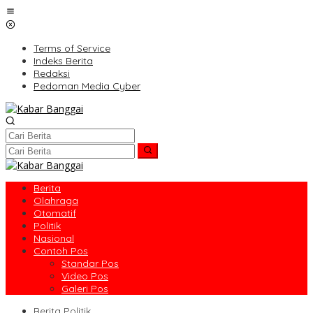
Lewati
ke
konten
Terms of Service
Indeks Berita
Redaksi
Pedoman Media Cyber
Berita
Olahraga
Otomatif
Politik
Nasional
Contoh Pos
Standar Pos
Video Pos
Galeri Pos
Berita Politik