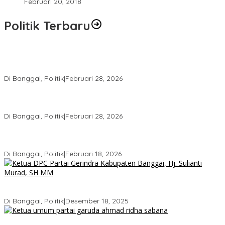
Februari 20, 2018
Politik Terbaru
Wakil Ketua I DPRD Banggai Soroti Krisis Air Bersih dan
Infrastruktur di Forum Musrenbang
Di Banggai, Politik
|
Februari 28, 2026
Gerindra Banggai Tolak Penundaan PAW, Sebut Proses Tidak
Sah Secara Prosedural
Di Banggai, Politik
|
Februari 28, 2026
Gerindra Pertanyakan Surat “Sakti” Penundaan PAW HS ke Ketua
DPRD Banggai
Di Banggai, Politik
|
Februari 18, 2026
Bukan Sekadar Seremonial, Hj. Sulianti Murad Bakar Semangat
Kader Gerindra di Sarasehan Politik
Di Banggai, Politik
|
Desember 18, 2025
Ini Dia Hubungan Partai Garuda dengan Gerindra