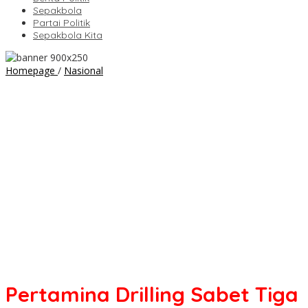
Sepakbola
Partai Politik
Sepakbola Kita
Pertamina
Homepage
/
Nasional
Drilling
Sabet
Tiga
Penghargaan
di
Best
Human
Capital
Awards
2025,
Dirut
Avep
Disasmita
Jadi
CEO
Terbaik
Pertamina Drilling Sabet Tiga