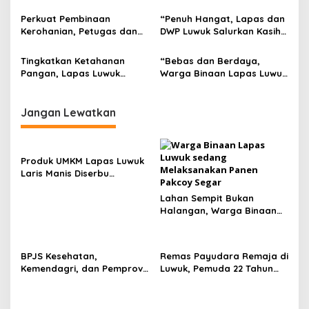
Perkuat Wawasan
Pembinaan Humanis dan
Kebangsaan Warga Binaan
Promosi Karya Warga
Perkuat Pembinaan
“Penuh Hangat, Lapas dan
Binaan
Kerohanian, Petugas dan
DWP Luwuk Salurkan Kasih
Warga Binaan Lapas Luwuk
Untuk Siswa SLB Negeri
Yasinan Bersama
Luwuk”
Tingkatkan Ketahanan
“Bebas dan Berdaya,
Pangan, Lapas Luwuk
Warga Binaan Lapas Luwuk
Dorong Warga Binaan
Pulang Bawa Tabungan
Mandiri Lewat Budi Daya
Premi”
Lele
Jangan Lewatkan
Produk UMKM Lapas Luwuk
Laris Manis Diserbu
Keluarga Warga Binaan
Lahan Sempit Bukan
Halangan, Warga Binaan
Lapas Luwuk Panen 20 Kg
Pakcoy
BPJS Kesehatan,
Remas Payudara Remaja di
Kemendagri, dan Pemprov
Luwuk, Pemuda 22 Tahun
Sulteng Perkuat Sinergi JKN
Ditangkap Polisi
2026