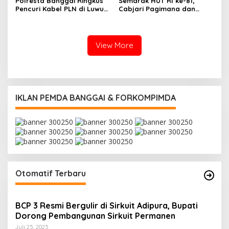
Polresta Banggai Ringkus
Semarak HUT RI ke-81,
Pencuri Kabel PLN di Luwuk,
Cabjari Pagimana dan
Pelaku Ternyata Residivis
Koramil Gelar Lomba
Domino Berhadiah Rp20
Juta
View More
IKLAN PEMDA BANGGAI & FORKOMPIMDA
Otomatif Terbaru
BCP 3 Resmi Bergulir di Sirkuit Adipura, Bupati
Dorong Pembangunan Sirkuit Permanen
Juli 25, 2025