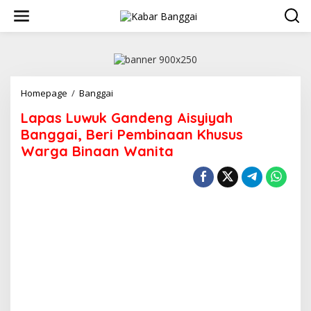
Lewati
ke
konten
Lapas
Homepage
/
Banggai
Luwuk
Lapas Luwuk Gandeng Aisyiyah
Gandeng
Aisyiyah
Banggai, Beri Pembinaan Khusus
Banggai,
Warga Binaan Wanita
Beri
Pembinaan
Khusus
Warga
Binaan
Wanita