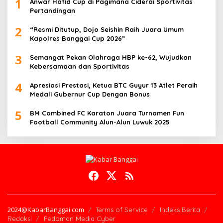
1
Anwar Hafid Cup di Pagimana Ciderai Sportivitas
Pertandingan
2
“Resmi Ditutup, Dojo Seishin Raih Juara Umum
Kapolres Banggai Cup 2026”
3
Semangat Pekan Olahraga HBP ke-62, Wujudkan
Kebersamaan dan Sportivitas
4
Apresiasi Prestasi, Ketua BTC Guyur 13 Atlet Peraih
Medali Gubernur Cup Dengan Bonus
5
BM Combined FC Karaton Juara Turnamen Fun
Football Community Alun-Alun Luwuk 2025
2024@KabarBanggai.com
Terms of Service
Indeks Berita
Redaksi
Pedoman Media Cyber