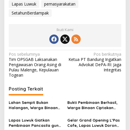
Lapas Luwuk
pemasyarakatan
SetahunBerdampak
Ikuti Kami
Navigasi
Pos sebelumnya
Pos berikutnya
Tim OPSGAB Laksanakan
Ketua PT Bandung Ingatkan
pos
Pengawasan Orang Asing di
Advokat DePA-RI: Jaga
Pulau Malenge, Kepulauan
Integritas
Togean
Posting Terkait
Lahan Sempit Bukan
Bukti Pembinaan Berhasil,
Halangan, Warga Binaan
Warga Binaan Ciptakan
Lapas Luwuk Panen 20 Kg
Meja Pembinaan
Pakcoy
Kepribadian untuk Masjid
Lapas Luwuk Giatkan
Gelar Grand Opening L’Pas
Pembinaan Pancasila guna
Cafe, Lapas Luwuk Dorong