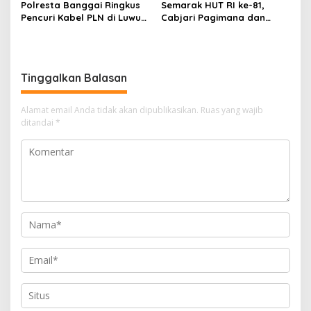
Polresta Banggai Ringkus
Semarak HUT RI ke-81,
Pencuri Kabel PLN di Luwuk,
Cabjari Pagimana dan
Pelaku Ternyata Residivis
Koramil Gelar Lomba
Domino Berhadiah Rp20
Juta
Tinggalkan Balasan
Alamat email Anda tidak akan dipublikasikan.
Ruas yang wajib
ditandai
*