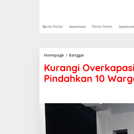
Berita Politik
Sepakbola
Partai Politik
Sepakbol
Kurangi
Homepage
/
Banggai
Overkapasitas,
Kurangi Overkapas
Lapas
Luwuk
Pindahkan 10 Warg
Pindahkan
10
Warga
Binaan