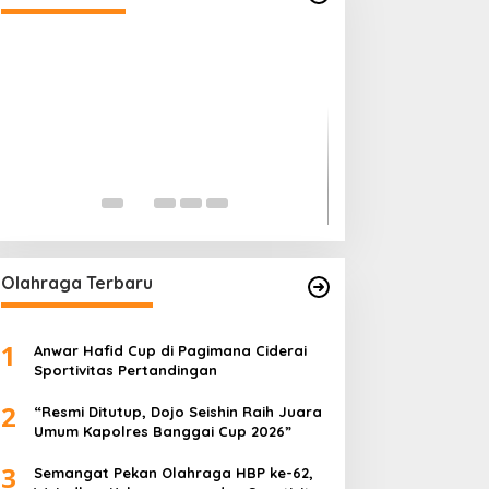
Gerindra Pertan
“Sakti” Penunda
Ketua DPRD Ban
Di Banggai, Politik
|
Fe
Olahraga Terbaru
1
Anwar Hafid Cup di Pagimana Ciderai
Sportivitas Pertandingan
2
“Resmi Ditutup, Dojo Seishin Raih Juara
Umum Kapolres Banggai Cup 2026”
3
Semangat Pekan Olahraga HBP ke-62,