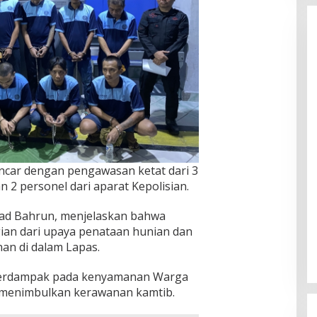
ncar dengan pengawasan ketat dari 3
2 personel dari aparat Kepolisian.
d Bahrun, menjelaskan bahwa
gian dari upaya penataan hunian dan
nan di dalam Lapas.
berdampak pada kenyamanan Warga
Wakil Ketua I DPRD Banggai
i menimbulkan kerawanan kamtib.
Soroti Krisis Air Bersih dan
Infrastruktur di Forum
Di Banggai, Politik
|
Februari 28, 2026