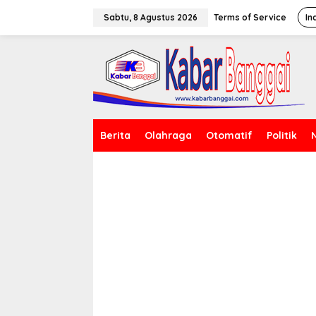
Lewati
ke
Sabtu, 8 Agustus 2026
Terms of Service
In
konten
Berita
Olahraga
Otomatif
Politik