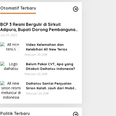
Otomatif Terbaru
BCP 3 Resmi Bergulir di Sirkuit
Adipura, Bupati Dorong Pembangunan
Sirkuit Permanen
Juli 25, 2025
Video Kelemahan dan
Kelebihan All New Terios
Februari 20, 2018
Belum Pakai CVT, Apa yang
Ditakuti Daihatsu Indonesia?
Februari 20, 2018
Daihatsu Santai Penjualan
Sirion Kalah Jauh dari Mobil
LCGC
Februari 20, 2018
Gerindra Banggai Tolak
Penundaan PAW, Sebut Proses
Tidak Sah Secara Prosedural
Di Banggai, Politik
|
Februari 28, 2026
Politik Terbaru