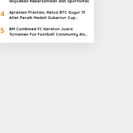
Wujudkan Kebersamaan dan Sportivitas
4
Apresiasi Prestasi, Ketua BTC Guyur 13
Atlet Peraih Medali Gubernur Cup
Dengan Bonus
5
BM Combined FC Karaton Juara
Turnamen Fun Football Community Alun-
Alun Luwuk 2025