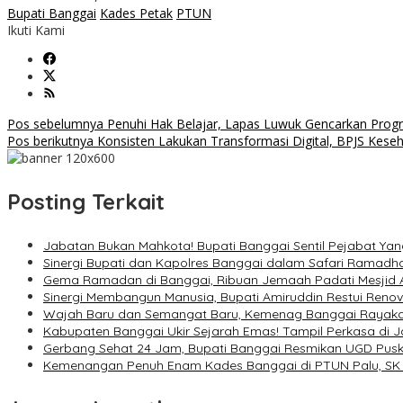
Bupati Banggai
Kades Petak
PTUN
Ikuti Kami
Navigasi
Pos sebelumnya
Penuhi Hak Belajar, Lapas Luwuk Gencarkan Prog
Pos berikutnya
Konsisten Lakukan Transformasi Digital, BPJS Keseh
pos
Posting Terkait
Jabatan Bukan Mahkota! Bupati Banggai Sentil Pejabat Yan
Sinergi Bupati dan Kapolres Banggai dalam Safari Ramadh
Gema Ramadan di Banggai, Ribuan Jemaah Padati Mesjid A
Sinergi Membangun Manusia, Bupati Amiruddin Restui Renova
Wajah Baru dan Semangat Baru, Kemenag Banggai Rayaka
Kabupaten Banggai Ukir Sejarah Emas! Tampil Perkasa di J
Gerbang Sehat 24 Jam, Bupati Banggai Resmikan UGD Puske
Kemenangan Penuh Enam Kades Banggai di PTUN Palu, SK P