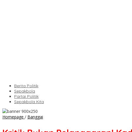
Berita Politik
Sepakbola
Partai Politik
Sepakbola Kita
Kritik
Homepage
/
Banggai
Bukan
Pelanggaran!