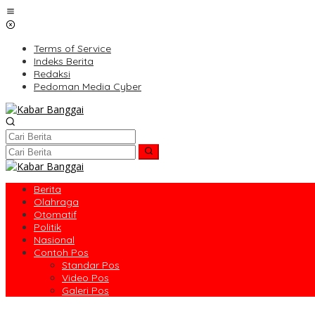
Lewati
ke
konten
Terms of Service
Indeks Berita
Redaksi
Pedoman Media Cyber
Berita
Olahraga
Otomatif
Politik
Nasional
Contoh Pos
Standar Pos
Video Pos
Galeri Pos