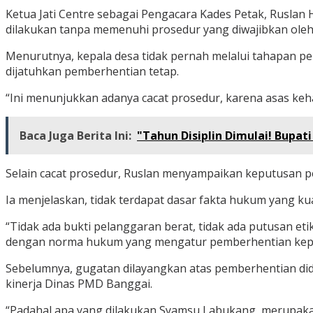
Ketua Jati Centre sebagai Pengacara Kades Petak, Ruslan
dilakukan tanpa memenuhi prosedur yang diwajibkan ole
Menurutnya, kepala desa tidak pernah melalui tahapan pe
dijatuhkan pemberhentian tetap.
“Ini menunjukkan adanya cacat prosedur, karena asas keha
Baca Juga Berita Ini:
"Tahun Disiplin Dimulai! Bupat
Selain cacat prosedur, Ruslan menyampaikan keputusan pe
Ia menjelaskan, tidak terdapat dasar fakta hukum yang 
“Tidak ada bukti pelanggaran berat, tidak ada putusan et
dengan norma hukum yang mengatur pemberhentian kepal
Sebelumnya, gugatan dilayangkan atas pemberhentian di
kinerja Dinas PMD Banggai.
“Padahal apa yang dilakukan Syamsu Labukang, merupakan b