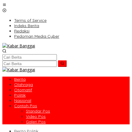
Lewati
ke
konten
Terms of Service
Indeks Berita
Redaksi
Pedoman Media Cyber
Berita
Olahraga
Otomatif
Politik
Nasional
Contoh Pos
Standar Pos
Video Pos
Galeri Pos
Berita Politik