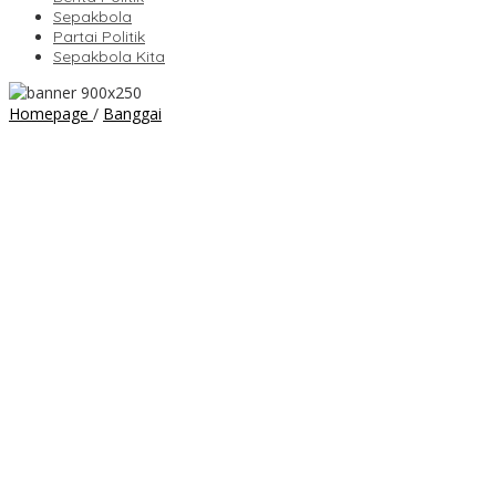
Sepakbola
Partai Politik
Sepakbola Kita
“Kreatif!
Homepage
/
Banggai
Warga
Binaan
Lapas
Luwuk
Ubah
Lahan
Kosong
Jadi
Kebun
Produktif"