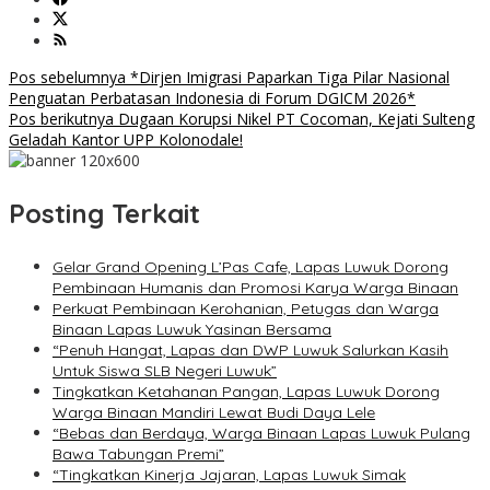
Navigasi
Pos sebelumnya
*Dirjen Imigrasi Paparkan Tiga Pilar Nasional
Penguatan Perbatasan Indonesia di Forum DGICM 2026*
pos
Pos berikutnya
Dugaan Korupsi Nikel PT Cocoman, Kejati Sulteng
Geladah Kantor UPP Kolonodale!
Posting Terkait
Gelar Grand Opening L’Pas Cafe, Lapas Luwuk Dorong
Pembinaan Humanis dan Promosi Karya Warga Binaan
Perkuat Pembinaan Kerohanian, Petugas dan Warga
Binaan Lapas Luwuk Yasinan Bersama
“Penuh Hangat, Lapas dan DWP Luwuk Salurkan Kasih
Untuk Siswa SLB Negeri Luwuk”
Tingkatkan Ketahanan Pangan, Lapas Luwuk Dorong
Warga Binaan Mandiri Lewat Budi Daya Lele
“Bebas dan Berdaya, Warga Binaan Lapas Luwuk Pulang
Bawa Tabungan Premi”
“Tingkatkan Kinerja Jajaran, Lapas Luwuk Simak