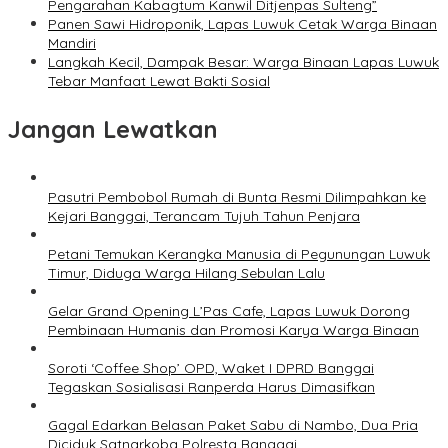
Pengarahan Kabagtum Kanwil Ditjenpas Sulteng”
Panen Sawi Hidroponik, Lapas Luwuk Cetak Warga Binaan
Mandiri
Langkah Kecil, Dampak Besar: Warga Binaan Lapas Luwuk
Tebar Manfaat Lewat Bakti Sosial
Jangan Lewatkan
Pasutri Pembobol Rumah di Bunta Resmi Dilimpahkan ke
Kejari Banggai, Terancam Tujuh Tahun Penjara
Petani Temukan Kerangka Manusia di Pegunungan Luwuk
Timur, Diduga Warga Hilang Sebulan Lalu
Gelar Grand Opening L’Pas Cafe, Lapas Luwuk Dorong
Pembinaan Humanis dan Promosi Karya Warga Binaan
Soroti ‘Coffee Shop’ OPD, Waket I DPRD Banggai
Tegaskan Sosialisasi Ranperda Harus Dimasifkan
Gagal Edarkan Belasan Paket Sabu di Nambo, Dua Pria
Diciduk Satnarkoba Polresta Banggai