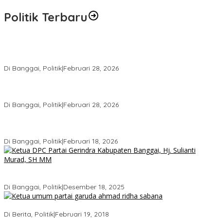
Politik Terbaru
Wakil Ketua I DPRD Banggai Soroti Krisis Air Bersih dan
Infrastruktur di Forum Musrenbang
Di Banggai, Politik
|
Februari 28, 2026
Gerindra Banggai Tolak Penundaan PAW, Sebut Proses Tidak
Sah Secara Prosedural
Di Banggai, Politik
|
Februari 28, 2026
Gerindra Pertanyakan Surat “Sakti” Penundaan PAW HS ke Ketua
DPRD Banggai
Di Banggai, Politik
|
Februari 18, 2026
Bukan Sekadar Seremonial, Hj. Sulianti Murad Bakar Semangat
Kader Gerindra di Sarasehan Politik
Di Banggai, Politik
|
Desember 18, 2025
Ini Dia Hubungan Partai Garuda dengan Gerindra
Di Berita, Politik
|
Februari 19, 2018